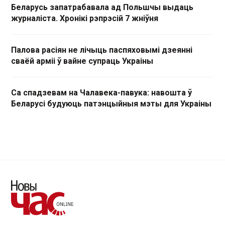
Беларусь запатрабавала ад Польшчы выдаць
журналіста. Хронікі рэпрэсій 7 жніўня
Палова расіян не лічыць паспяховымі дзеянні
сваёй арміі ў вайне супраць Украіны
Са спадзевам на Чалавека-павука: навошта ў
Беларусі будуюць патэнцыйныя мэты для Украіны