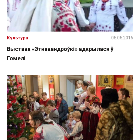
Культура
05.05.2016
Выстава «Этнавандроўкі» адкрылася ў
Гомелі