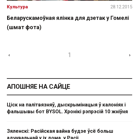
Культура
28.12.2015
Беларускамоўная ялінка для дзетак у Гомелі
(шмат фота)
1
‹
›
АПОШНЯЕ НА САЙЦЕ
Ціск на палітвязняў, дыскрымінацыя ў калоніях і
фальшывы бот BYSOL. Хронікі рэпрэсій 10 жніўня
Зяленскі: Расійская вайна будзе ўсё больш
адчувальнай у іх дома, у Расіі