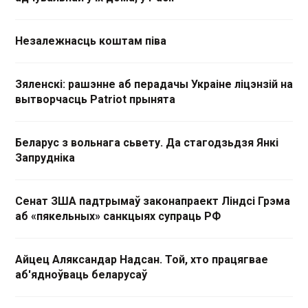
Незалежнасць коштам піва
Зяленскі: рашэнне аб перадачы Украіне ліцэнзій на
вытворчасць Patriot прынята
Беларус з вольнага сьвету. Да стагодзьдзя Янкі
Запрудніка
Сенат ЗША падтрымаў законапраект Ліндсі Грэма
аб «пякельных» санкцыях супраць РФ
Айцец Аляксандар Надсан. Той, хто працягвае
аб'ядноўваць беларусаў