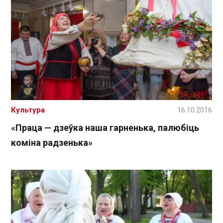
Культура
16.10.2016
«Праца — дзеўка наша гарненька, палюбіць
коміна радзенька »