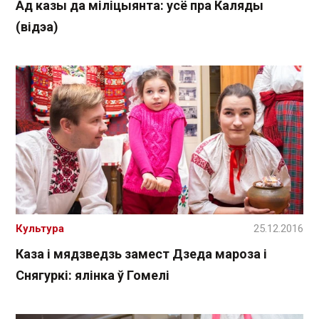
Ад казы да міліцыянта: усё пра Каляды
(відэа)
Культура
25.12.2016
Каза і мядзведзь замест Дзеда мароза і
Снягуркі: ялінка ў Гомелі