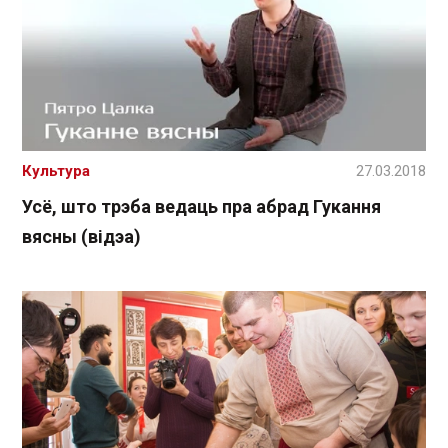
Культура
27.03.2018
Усё, што трэба ведаць пра абрад Гукання
вясны (відэа)