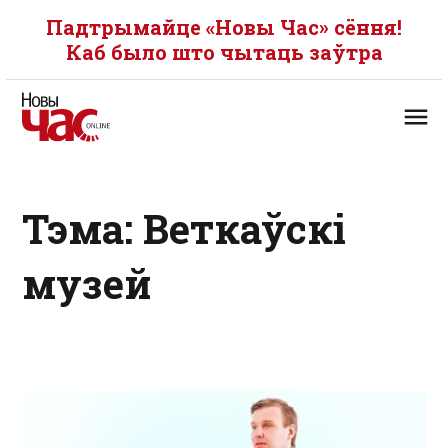
Падтрымайце «Новы Час» сёння!
Каб было што чытаць заўтра
Тэма: Веткаўскі
музей