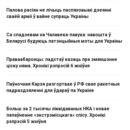
Палова расіян не лічыць паспяховымі дзеянні
сваёй арміі ў вайне супраць Украіны
Са спадзевам на Чалавека-павука: навошта ў
Беларусі будуюць патэнцыйныя мэты для Украіны
Праваабаронцы: падстаў казаць пра змяншэнне
ціску няма. Хронікі рэпрэсій 6 жніўня
Паўночная Карэя разгортвае ў РФ свае ракетныя
падраздзяленні для ўдараў па Украіне
Больш за 2 тысячы ліквідаваных НКА і новае
папаўненне «экстрэмісцкага» спісу. Хронікі
рэпрэсій 5 жніўня