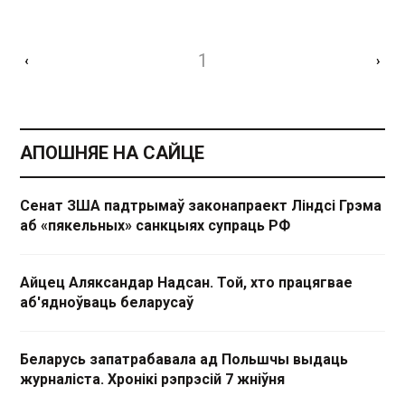
1
‹
›
АПОШНЯЕ НА САЙЦЕ
Сенат ЗША падтрымаў законапраект Ліндсі Грэма
аб «пякельных» санкцыях супраць РФ
Айцец Аляксандар Надсан. Той, хто працягвае
аб'ядноўваць беларусаў
Беларусь запатрабавала ад Польшчы выдаць
журналіста. Хронікі рэпрэсій 7 жніўня