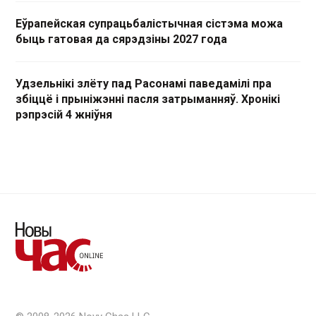
Еўрапейская супрацьбалістычная сістэма можа
быць гатовая да сярэдзіны 2027 года
Удзельнікі злёту пад Расонамі паведамілі пра
збіццё і прыніжэнні пасля затрыманняў. Хронікі
рэпрэсій 4 жніўня