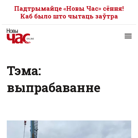
Падтрымайце «Новы Час» сёння!
Каб было што чытаць заўтра
Тэма:
выпрабаванне