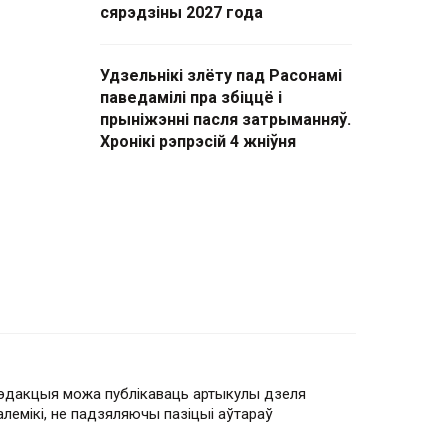
сярэдзіны 2027 года
Удзельнікі злёту пад Расонамі
паведамілі пра збіццё і
прыніжэнні пасля затрыманняў.
Хронікі рэпрэсій 4 жніўня
эдакцыя можа публікаваць артыкулы дзеля
алемікі, не падзяляючы пазіцыі аўтараў