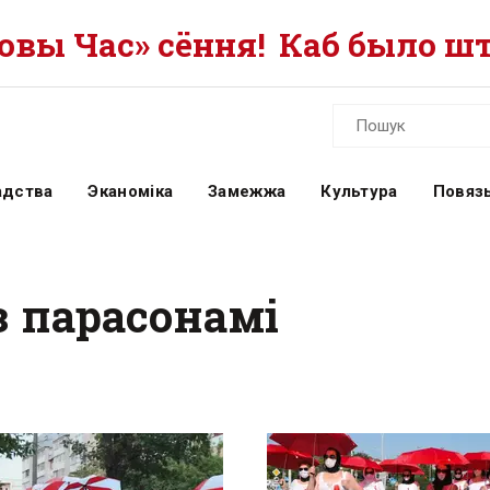
вы Час» сёння!
Каб было шт
адства
Эканоміка
Замежжа
Культура
Повязь
 парасонамі