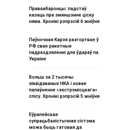
Праваабаронцы: падстаў
казаць пра змяншэнне ціску
няма. Хронікі рэпрэсій 6 жніўня
Паўночная Карэя разгортвае ў
РФ свае ракетныя
падраздзяленні для ўдараў па
Украіне
Больш за 2 тысячы
ліквідаваных НКА і новае
папаўненне «экстрэмісцкага»
спісу. Хронікі рэпрэсій 5 жніўня
Еўрапейская
супрацьбалістычная сістэма
можа быць гатовая да