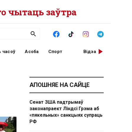
о чытаць заўтра
 часоў
Асоба
Спорт
Відэа
АПОШНЯЕ НА САЙЦЕ
Сенат ЗША падтрымаў
законапраект Ліндсі Грэма аб
«пякельных» санкцыях супраць
РФ