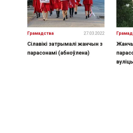
Грамадства
27.03.2022
Грамад
Сілавікі затрымалі жанчын з
Жанчы
парасонамі (абноўлена)
парас
вуліц