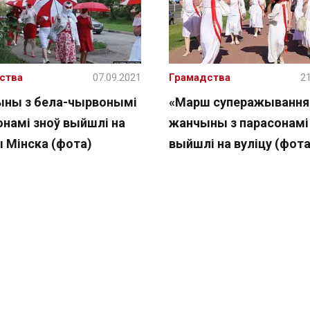
ства
07.09.2021
Грамадства
21
ны з бела-чырвонымі
«Марш суперажывання
онамі зноў выйшлі на
жанчыны з парасонамі
ы Мінска (фота)
выйшлі на вуліцу (фота