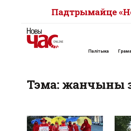
Падтрымайце «Но
Палітыка
Грам
Тэма: жанчыны з