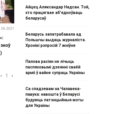
Айцец Аляксандар Надсан. Той,
хто працягвае аб'ядноўваць
беларусаў
.06.2021
Беларусь запатрабавала ад
»:
Польшчы выдаць журналіста.
 зноў
Хронікі рэпрэсій 7 жніўня
)
Палова расіян не лічыць
паспяховымі дзеянні сваёй
арміі ў вайне супраць Украіны
1
‹
›
Са спадзевам на Чалавека-
павука: навошта ў Беларусі
будуюць патэнцыйныя мэты
для Украіны