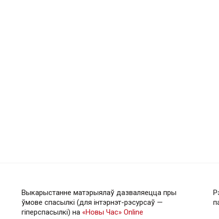
Выкарыстанне матэрыялаў дазваляецца пры
Р
ўмове спасылкі (для інтэрнэт-рэсурсаў —
п
гiперспасылкi) на
«Новы Час» Online