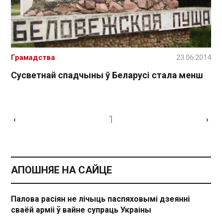
Грамадства
23.06.2014
Сусветнай спадчыны ў Беларусі стала менш
1
‹
›
АПОШНЯЕ НА САЙЦЕ
Палова расіян не лічыць паспяховымі дзеянні
сваёй арміі ў вайне супраць Украіны