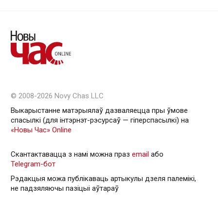
© 2008-2026 Novy Chas LLC
Выкарыстанне матэрыялаў дазваляецца пры ўмове
спасылкі (для інтэрнэт-рэсурсаў — гiперспасылкi) на
«Новы Час» Online
Скантактавацца з намі можна праз
email
або
Telegram-бот
Рэдакцыя можа публікаваць артыкулы дзеля палемікі,
не падзяляючы пазіцыі аўтараў