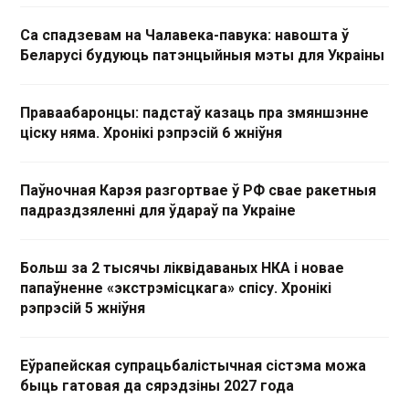
Са спадзевам на Чалавека-павука: навошта ў
Беларусі будуюць патэнцыйныя мэты для Украіны
Праваабаронцы: падстаў казаць пра змяншэнне
ціску няма. Хронікі рэпрэсій 6 жніўня
Паўночная Карэя разгортвае ў РФ свае ракетныя
падраздзяленні для ўдараў па Украіне
Больш за 2 тысячы ліквідаваных НКА і новае
папаўненне «экстрэмісцкага» спісу. Хронікі
рэпрэсій 5 жніўня
Еўрапейская супрацьбалістычная сістэма можа
быць гатовая да сярэдзіны 2027 года