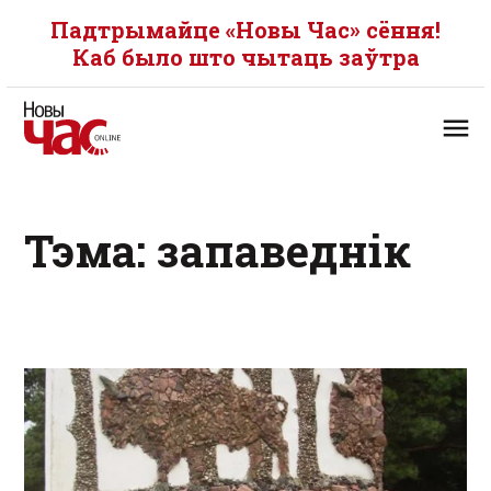
Падтрымайце «Новы Час» сёння!
Каб было што чытаць заўтра
Тэма: запаведнік