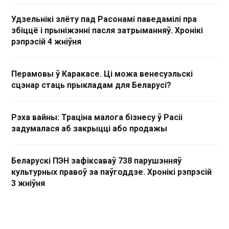
Удзельнікі злёту пад Расонамі паведамілі пра
збіццё і прыніжэнні пасля затрыманняў. Хронікі
рэпрэсій 4 жніўня
Перамовы ў Каракасе. Ці можа венесуэльскі
сцэнар стаць прыкладам для Беларусі?
Рэха вайны: Траціна малога бізнесу ў Расіі
задумалася аб закрыцці або продажы
Беларускі ПЭН зафіксаваў 738 парушэнняў
культурных правоў за паўгоддзе. Хронікі рэпрэсій
3 жніўня