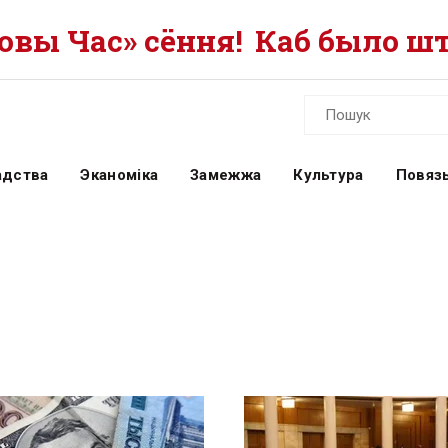
вы Час» сёння!
Каб было шт
адства
Эканоміка
Замежжа
Культура
Повязь