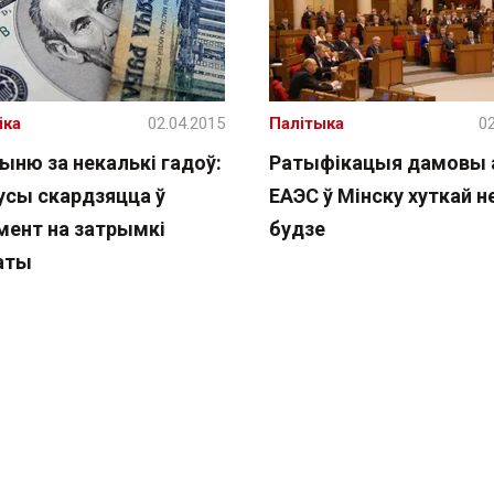
іка
02.04.2015
Палітыка
02
ыню за некалькі гадоў:
Ратыфікацыя дамовы 
усы скардзяцца ў
ЕАЭС ў Мінску хуткай н
мент на затрымкі
будзе
аты