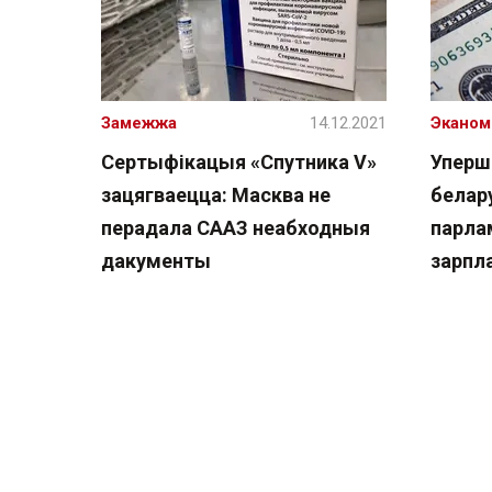
Замежжа
14.12.2021
Эканом
Сертыфікацыя «Спутника V»
Уперш
зацягваецца: Масква не
белар
перадала СААЗ неабходныя
парла
дакументы
зарпл