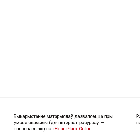
Выкарыстанне матэрыялаў дазваляецца пры
Р
ўмове спасылкі (для інтэрнэт-рэсурсаў —
п
гiперспасылкi) на
«Новы Час» Online