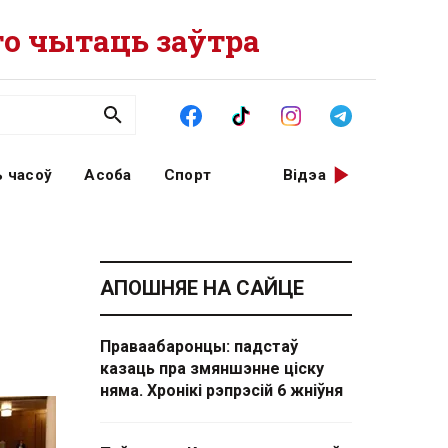
о чытаць заўтра
 часоў
Асоба
Спорт
Відэа
АПОШНЯЕ НА САЙЦЕ
Праваабаронцы: падстаў
казаць пра змяншэнне ціску
няма. Хронікі рэпрэсій 6 жніўня