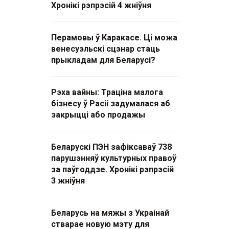
Хронікі рэпрэсій 4 жніўня
Перамовы ў Каракасе. Ці можа
венесуэльскі сцэнар стаць
прыкладам для Беларусі?
Рэха вайны: Траціна малога
бізнесу ў Расіі задумалася аб
закрыцці або продажы
Беларускі ПЭН зафіксаваў 738
парушэнняў культурных правоў
за паўгоддзе. Хронікі рэпрэсій
3 жніўня
Беларусь на мяжы з Украінай
стварае новую мэту для