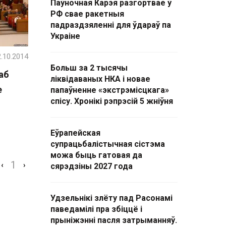
Паўночная Карэя разгортвае ў
РФ свае ракетныя
падраздзяленні для ўдараў па
Украіне
.10.2014
Больш за 2 тысячы
аб
ліквідаваных НКА і новае
е
папаўненне «экстрэмісцкага»
спісу. Хронікі рэпрэсій 5 жніўня
Еўрапейская
супрацьбалістычная сістэма
можа быць гатовая да
1
‹
›
сярэдзіны 2027 года
Удзельнікі злёту пад Расонамі
паведамілі пра збіццё і
прыніжэнні пасля затрыманняў.