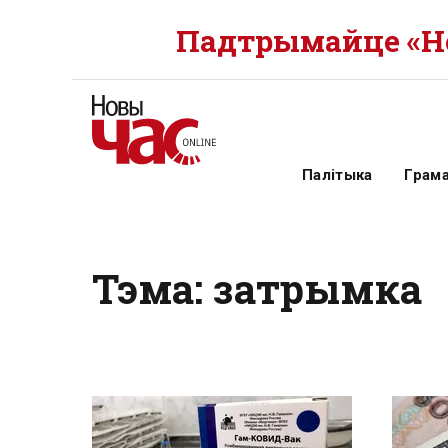
Падтрымайце «Но
Палітыка
Грам
Тэма: затрымка