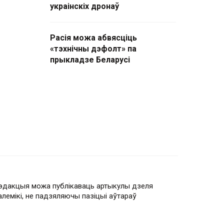
украінскіх дронаў
Расія можа абвясціць
«тэхнічны дэфолт» па
прыкладзе Беларусі
эдакцыя можа публікаваць артыкулы дзеля
алемікі, не падзяляючы пазіцыі аўтараў