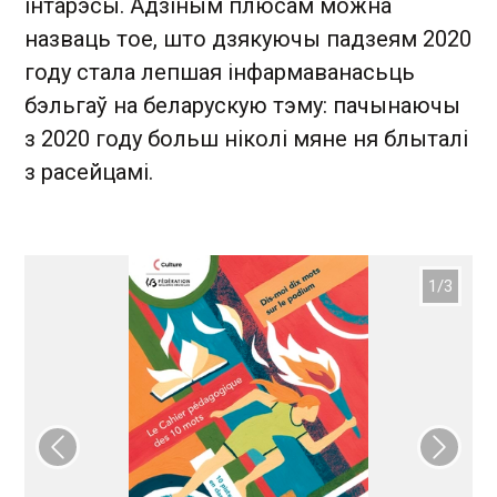
інтарэсы. Адзіным плюсам можна
назваць тое, што дзякуючы падзеям 2020
году стала лепшая інфармаванасьць
бэльгаў на беларускую тэму: пачынаючы
з 2020 году больш ніколі мяне ня блыталі
з расейцамі.
Папярэдні слайд
Наст