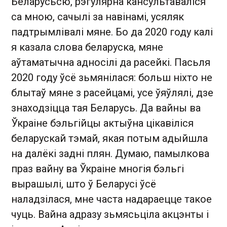
Беларусьсю, рэгулярна кансультаваліся
са мною, сачылі за навінамі, усяляк
падтрымлівалі мяне. Бо да 2020 году калі
я казала слова беларуска, мяне
аўтаматычна адносілі да расейкі. Пасьля
2020 году ўсё зьмянілася: больш ніхто не
блытаў мяне з расейцамі, усе ўяўлялі, дзе
знаходзіцца тая Беларусь. Да вайны ва
Ўкраіне бэльгійцы актыўна цікавіліся
беларускай тэмай, якая потым адыйшла
на далёкі задні плян. Думаю, памылкова
праз вайну ва Ўкраіне многія бэльгі
вырашылі, што ў Беларусі ўсё
наладзілася, мне часта надараецце такое
чуць. Вайна адразу зьмясьціла акцэнты і