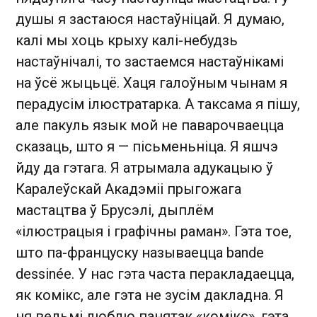
душы я застаюся настаўніцай. Я думаю,
калі мы хоць крыху калі-небудзь
настаўнічалі, то застаемся настаўнікамі
на ўсё жыцьцё. Хаця галоўным чынам я
перадусім ілюстратарка. А таксама я пішу,
але пакуль язык мой не паварочваецца
сказаць, што я — пісьменьніца. Я яшчэ
йду да гэтага. Я атрымала адукацыю ў
Каралеўскай Акадэміі прыгожага
мастацтва ў Брусэлі, дыплём
«ілюстрацыя і графічны раман». Гэта тое,
што па-француску называецца bande
dessinée. У нас гэта часта перакладаецца,
як комікс, але гэта не зусім дакладна. Я
ня вельмі люблю панятак «комікс», гэта