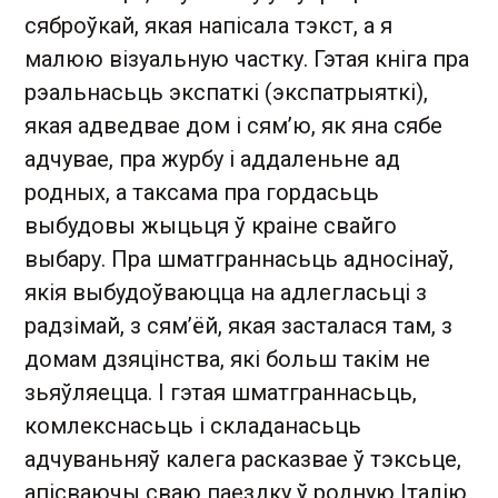
сяброўкай, якая напісала тэкст, а я
малюю візуальную частку. Гэтая кніга пра
рэальнасьць экспаткі (экспатрыяткі),
якая адведвае дом і сям’ю, як яна сябе
адчувае, пра журбу і аддаленьне ад
родных, а таксама пра гордасьць
выбудовы жыцьця ў краіне свайго
выбару. Пра шматграннасьць адносінаў,
якія выбудоўваюцца на адлегласьці з
радзімай, з сям’ёй, якая засталася там, з
домам дзяцінства, які больш такім не
зьяўляецца. І гэтая шматграннасьць,
комлекснасьць і складанасьць
адчуваньняў калега расказвае ў тэксьце,
апісваючы сваю паездку ў родную Італію,