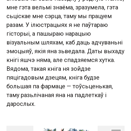
мне гэта вельмі знаёма, зразумела, гэта
сьціскае мне сэрца, таму мы працуем
разам. У ілюстрацыях я не паўтараю
гісторыі, а пашыраю нарацыю
візуальным шляхам, каб даць адчуваньні
эмоцыяў, якія яна зьведала. Даты выхаду
кнігі яшчэ няма, але спадзяемся хутка.
Вядома, такая кніга ня зойдзе
пяцігадовым дзецям, кніга будзе
большая па фармаце — тоўсьценькая,
таму разьлічаная яна на падлеткаў і
дарослых.