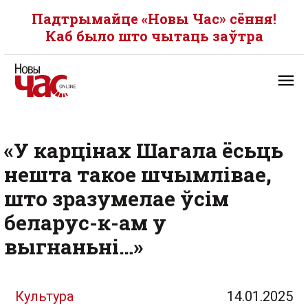
Падтрымайце «Новы Час» сёння!
Каб было што чытаць заўтра
«У карцінах Шагала ёсьць
нешта такое шчымлівае,
што зразумелае ўсім
беларус-к-ам у
выгнаньні…»
Культура
14.01.2025