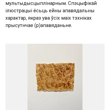
мультыдысцыплінарным. Спэцыфікай
ілюстрацыі ёсьць ейны апавядальны
характар, якраз ува ўсіх маіх тэхніках
прысутнчае (р)апавяданьне.