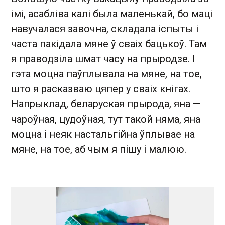
імі, асабліва калі была маленькай, бо маці
навучалася завочна, складала іспыты і
часта пакідала мяне ў сваіх бацькоў. Там
я праводзіла шмат часу на прыродзе. І
гэта моцна паўплывала на мяне, на тое,
што я расказваю цяпер у сваіх кнігах.
Напрыклад, беларуская прырода, яна —
чароўная, цудоўная, тут такой няма, яна
моцна і неяк настальгійна ўплывае на
мяне, на тое, аб чым я пішу і малюю.