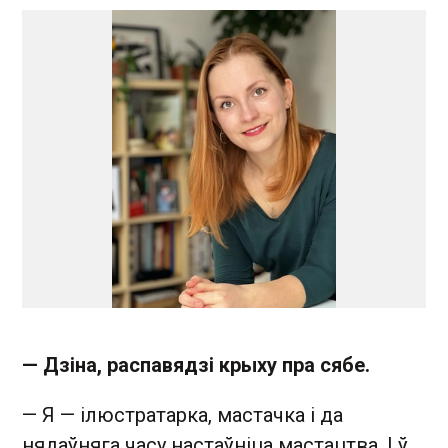
— Дзіна, распавядзі крыху пра сябе.
— Я — ілюстратарка, мастачка і да
нядаўняга часу настаўніца мастацтва. І ў