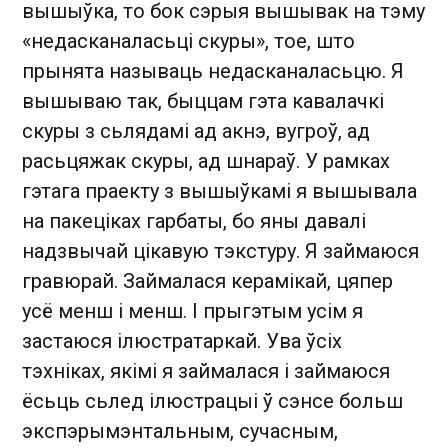
вышыўка, то бок сэрыя вышывак на тэму
«недасканаласьці скуры», тое, што
прынята называць недасканаласьцю. Я
вышываю так, быццам гэта кавалачкі
скуры з сьлядамі ад акнэ, вугроў, ад
расьцяжак скуры, ад шнараў. У рамках
гэтага праекту з вышыўкамі я вышывала
на пакеціках гарбаты, бо яны давалі
надзвычай цікавую тэкстуру. Я займаюся
гравюрай. Займалася керамікай, цяпер
усё менш і менш. І прыгэтым усім я
застаюся ілюстратаркай. Ува ўсіх
тэхніках, якімі я займалася і займаюся
ёсьць сьлед ілюстрацыі ў сэнсе больш
экспэрымэнтальным, сучасным,