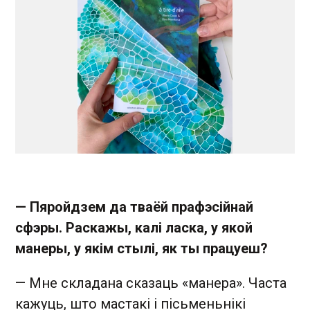
— Пяройдзем да тваёй прафэсійнай
сфэры. Раскажы, калі ласка, у якой
манеры, у якім стылі, як ты працуеш?
— Мне складана сказаць «манера». Часта
кажуць, што мастакі і пісьменьнікі