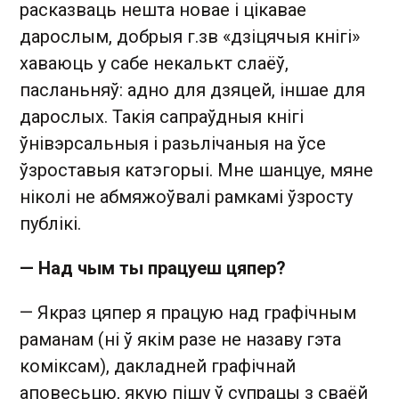
расказваць нешта новае і цікавае
дарослым, добрыя г.зв «дзіцячыя кнігі»
хаваюць у сабе некалькт слаёў,
пасланьняў: адно для дзяцей, іншае для
дарослых. Такія сапраўдныя кнігі
ўнівэрсальныя і разьлічаныя на ўсе
ўзроставыя катэгорыі. Мне шанцуе, мяне
ніколі не абмяжоўвалі рамкамі ўзросту
публікі.
— Над чым ты працуеш цяпер?
— Якраз цяпер я працую над графічным
раманам (ні ў якім разе не назаву гэта
коміксам), дакладней графічнай
аповесьцю, якую пішу ў супрацы з сваёй