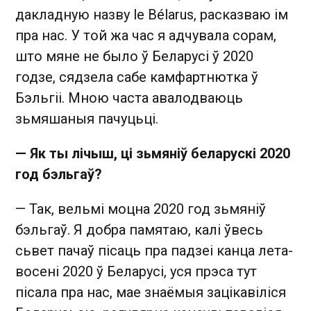
дакладную назву le Bélarus, расказваю ім
пра нас. У той жа час я адчувала сорам,
што мяне не было ў Беларусі ў 2020
годзе, сядзела сабе камфартнютка ў
Бэльгіі. Мною часта авалодваюць
зьмяшаныя пачуцьці.
— Як ты лічыш, ці зьмяніў беларускі 2020
год бэльгаў?
— Так, вельмі моцна 2020 год зьмяніў
бэльгаў. Я добра памятаю, калі ўвесь
сьвет пачаў пісаць пра падзеі канца лета-
восені 2020 ў Беларусі, уся прэса тут
пісала пра нас, мае знаёмыя зацікавіліся