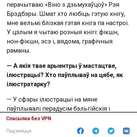
перачытваю «Віно з дзьмухаўцоў» Рэя
Брэдбэры. Шмат хто любіць гэтую кнігу,
мне вельмі блізкая гэтая кніга па настроі.
У цэлым я чытаю розныя кнігі: фікшн,
нон-фікшн, эсэ і, вядома, графічныя
раманы.
— А якія твае арыентры ў мастацтве,
ілюстрацыі? Хто паўплываў на цябе, як
ілюстратарку?
— У сфэры ілюстрацыі на мяне
паўплывалі перадусім бэльгійскія і
францускія ілюстратары. Сьвет
Спасылка без VPN
франкамоўных выдавецтваў дзіцячай
літаратуры, а таксама графічных раманаў