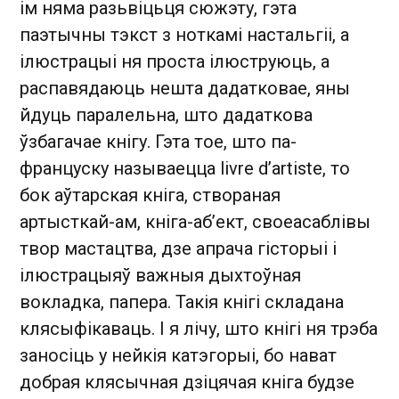
ім няма разьвіцьця сюжэту, гэта
паэтычны тэкст з ноткамі настальгіі, а
ілюстрацыі ня проста ілюструюць, а
распавядаюць нешта дадатковае, яны
йдуць паралельна, што дадаткова
ўзбагачае кнігу. Гэта тое, што па-
француску называецца livre d’artiste, то
бок аўтарская кніга, створаная
артысткай-ам, кніга-аб’ект, своеасаблівы
твор мастацтва, дзе апрача гісторыі і
ілюстрацыяў важныя дыхтоўная
вокладка, папера. Такія кнігі складана
клясыфікаваць. І я лічу, што кнігі ня трэба
заносіць у нейкія катэгорыі, бо нават
добрая клясычная дзіцячая кніга будзе