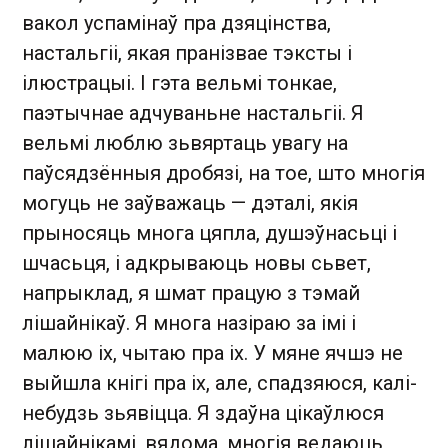
вакол успамінаў пра дзяцінства,
настальгіі, якая пранізвае тэксты і
ілюстрацыі. І гэта вельмі тонкае,
паэтычнае адчуваньне настальгіі. Я
вельмі люблю зьвяртаць увагу на
паўсядзённыя дробязі, на тое, што многія
могуць не заўважаць — дэталі, якія
прыносяць многа цяпла, душэўнасьці і
шчасьця, і адкрываюць новы сьвет,
напрыклад, я шмат працую з тэмай
лішайнікаў. Я многа назіраю за імі і
малюю іх, чытаю пра іх. У мяне ячшэ не
выйшла кнігі пра іх, але, спадзяюся, калі-
небудзь зьявіцца. Я здаўна цікаўлюся
лішайнікамі, вядома, многія ведаюць