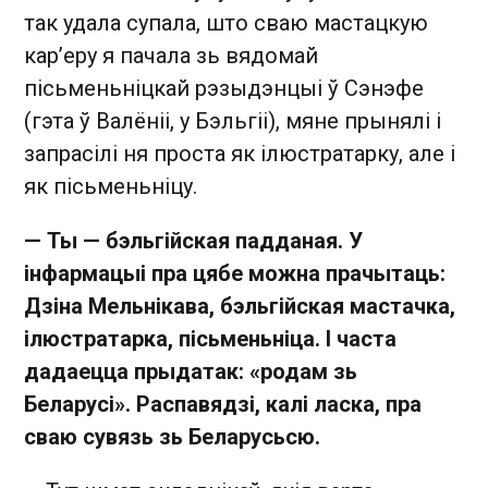
так удала супала, што сваю мастацкую
кар’еру я пачала зь вядомай
пісьменьніцкай рэзыдэнцыі ў Сэнэфе
(гэта ў Валёніі, у Бэльгіі), мяне прынялі і
запрасілі ня проста як ілюстратарку, але і
як пісьменьніцу.
— Ты — бэльгійская падданая. У
інфармацыі пра цябе можна прачытаць:
Дзіна Мельнікава, бэльгійская мастачка,
ілюстратарка, пісьменьніца. І часта
дадаецца прыдатак: «родам зь
Беларусі». Распавядзі, калі ласка, пра
сваю сувязь зь Беларусьсю.