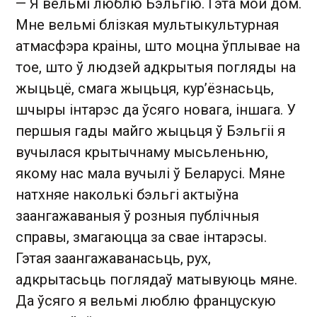
— Я вельмі люблю Бэльгію. Гэта мой дом.
Мне вельмі блізкая мультыкультурная
атмасфэра краіны, што моцна ўплывае на
тое, што ў людзей адкрытыя погляды на
жыцьцё, смага жыцьця, кур’ёзнасьць,
шчыры інтарэс да ўсяго новага, іншага. У
першыя гады майго жыцьця ў Бэльгіі я
вучылася крытычнаму мысьленьню,
якому нас мала вучылі ў Беларусі. Мяне
натхняе наколькі бэльгі актыўна
заангажаваныя ў розныя публічныя
справы, змагаюцца за свае інтарэсы.
Гэтая заангажаванасьць, рух,
адкрытасьць поглядаў матывуюць мяне.
Да ўсяго я вельмі люблю францускую