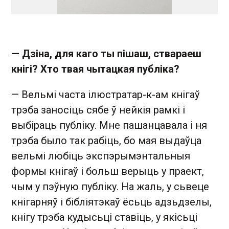
— Дзіна, для каго ты пішаш, ствараеш
кнігі? Хто твая чытацкая публіка?
— Вельмі часта ілюстратар-к-ам кнігаў
трэба заносіць сябе ў нейкія рамкі і
выбіраць публіку. Мне пашанцавала і ня
трэба было так рабіць, бо мая выдаўца
вельмі любіць экспэрымэнтальныя
формы кнігаў і больш верыць у праект,
чым у пэўную публіку. На жаль, у сьвеце
кнігарняў і бібліятэкаў ёсьць адзьдзелы,
кнігу трэба кудысьці ставіць, у якісьці