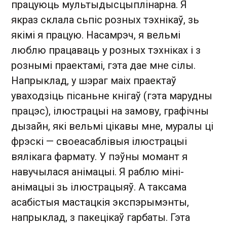
працуюць мультыдысцыплінарна. Я
якраз склала сьпіс розных тэхнікаў, зь
якімі я працую. Насамрэч, я вельмі
люблю працаваць у розных тэхніках і з
рознымі праектамі, гэта дае мне сілы.
Напрыклад, у шэраг маіх праектаў
уваходзіць пісаньне кнігаў (гэта марудны
працэс), ілюстрацыі на замову, графічны
дызайн, які вельмі цікавы мне, муралы ці
фрэскі — своеасаблівыя ілюстрацыі
вялікага фармату. У пэўны момант я
навучылася анімацыі. Я раблю міні-
анімацыі зь ілюстрацыяў. А таксама
асабістыя мастацкія экспэрымэнты,
напрыклад, з пакецікаў гарбаты. Гэта