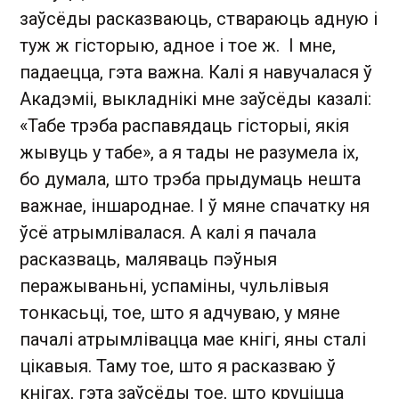
заўсёды расказваюць, ствараюць адную і
туж ж гісторыю, адное і тое ж. І мне,
падаецца, гэта важна. Калі я навучалася ў
Акадэміі, выкладнікі мне заўсёды казалі:
«Табе трэба распавядаць гісторыі, якія
жывуць у табе», а я тады не разумела іх,
бо думала, што трэба прыдумаць нешта
важнае, іншароднае. І ў мяне спачатку ня
ўсё атрымлівалася. А калі я пачала
расказваць, маляваць пэўныя
перажываньні, успаміны, чульлівыя
тонкасьці, тое, што я адчуваю, у мяне
пачалі атрымлівацца мае кнігі, яны сталі
цікавыя. Таму тое, што я расказваю ў
кнігах, гэта заўсёды тое, што круціцца