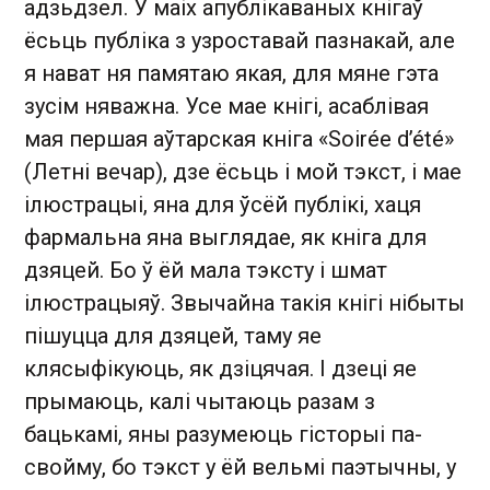
адзьдзел. У маіх апублікаваных кнігаў
ёсьць публіка з узроставай пазнакай, але
я нават ня памятаю якая, для мяне гэта
зусім няважна. Усе мае кнігі, асаблівая
мая першая аўтарская кніга «Soirée d’été»
(Летні вечар), дзе ёсьць і мой тэкст, і мае
ілюстрацыі, яна для ўсёй публікі, хаця
фармальна яна выглядае, як кніга для
дзяцей. Бо ў ёй мала тэксту і шмат
ілюстрацыяў. Звычайна такія кнігі нібыты
пішуцца для дзяцей, таму яе
клясыфікуюць, як дзіцячая. І дзеці яе
прымаюць, калі чытаюць разам з
бацькамі, яны разумеюць гісторыі па-
свойму, бо тэкст у ёй вельмі паэтычны, у