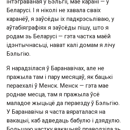
інтэграваная ў Бэльгіі, мае карані — у
Беларусі. І я ніколі не хавала сваіх
каранёў, я заўсёды іх падкрэсьліваю, у
аўтабіяграфіях я заўсёды пішу, што я
родам зь Беларусі — гэта частка маёй
ідэнтычнасьці, нават калі домам я лічу
Бэльгію.
Я нарадзілася ў Баранавічах, але не
пражыла там і пару месяцаў, як бацькі
пераехалі ў Менск. Менск — гэта мае
роднае месца, там я пражыла ўсё
маладое жыцьцё да пераезду ў Бэльгію.
У Баранавічы я часта вяраталася на
вакацыі, каб адведаць бабулю і дзядулю.
Большую частку вакацыяў праводзіла зь