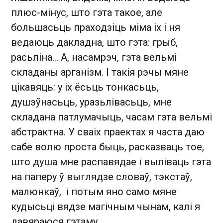
плюс-мінус, што гэта такое, але
большасьць праходзіць міма іх і ня
ведаюць дакладна, што гэта: грыб,
расьліна… А, насамрэч, гэта вельмі
складаны арганізм. І такія рэчы мяне
цікавяць: у іх ёсьць тонкасьць,
душэўнасьць, уразьлівасьць, мне
складана патлумачыць, часам гэта вельмі
абстрактна. У сваіх праектах я часта даю
сабе волю проста быць, расказваць тое,
што душа мне распавядае і выліваць гэта
на паперу ў выглядзе словаў, тэкстаў,
малюнкаў, і потым яно само мяне
кудысьці вядзе магічным чынам, калі я
давяраюся гэтаму.