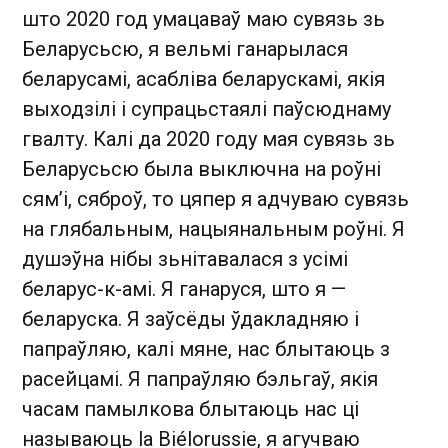
што 2020 год умацаваў маю сувязь зь
Беларусьсю, я вельмі ганарылася
беларусамі, асабліва беларускамі, якія
выходзілі і супрацьстаялі паўсюднаму
гвалту. Калі да 2020 году мая сувязь зь
Беларусьсю была выключна на роўні
сям’і, сяброў, то цяпер я адчуваю сувязь
на глябальным, нацыянальным роўні. Я
душэўна нібы зьнітавалася з усімі
беларус-к-амі. Я ганаруся, што я —
беларуска. Я заўсёды ўдакладняю і
папраўляю, калі мяне, нас блытаюць з
расейцамі. Я папраўляю бэльгаў, якія
часам памылкова блытаюць нас ці
называюць la Biélorussie, я агучваю