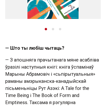
— Што ты любіш чытаць?
— З апошняга прачытанага мяне асабліва
ўразілі наступныя кнігі: кніга ўспамінаў
Марыны Абрамовіч і «сьпірытуальныя»
раманы амэрыканска-канадыйскай
пісьменьніцы Рут Азэкі: A Tale for the
Time Being і The Book of Form and
Emptiness. Таксама я рэгулярна