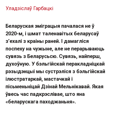
Уладзіслаў Гарбацкі
Беларуская эміграцыя пачалася не ў
2020-м, і шмат таленавітых беларусаў
з’ехалі з краіны раней. І дамагліся
поспеху на чужыне, але не перарываюць
сувязь з Беларусьсю. Сувязь, найперш,
духоўную. У бэльгійскай перакладніцкай
рэзыдэнцыі мы сустрэліся з бэльгійскай
ілюстратаркай, мастачкай і
пісьменьніцай Дзінай Мельнікавай. Якая
ўвесь час падкрэслівае, што яна
«беларускага паходжаньня».