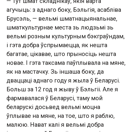
— Тут шмат складнікаў, якія варта
агучыць: з аднаго боку, Бэльгія, асабліва
Брусэль, — вельмі шматнацыянальнае,
шматкультурнае места зь людзьмі зь
вельмі розным культурным бэкграўндам,
і гэта добра ўспрымаецца, як нешта
багатае, цікавае, што прыносіць нешта
новае. І гэта таксама паўплывала на мяне,
як на мастачку. Зь іншаша боку, да
дваццаці аднаго году я жыла ў Беларусі.
Больш за 12 год я жыву ў Бэльгіі. Але я
фармавалася ў Беларусі, таму мой
беларускі досьвед вельмі моцна
ўплывае на мяне, на тое, што я раблю,
малюю. Нават калі я вельмі добра