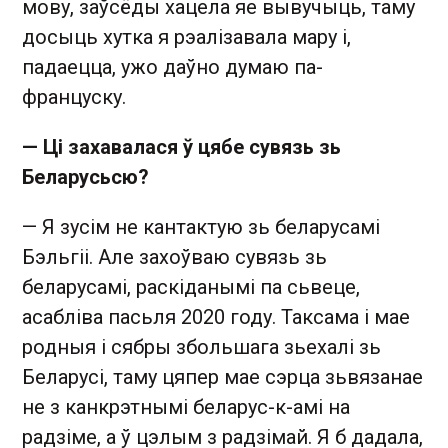
мову, заўсёды хацела яе вывучыць, таму
досыць хутка я рэалізавала мару і,
падаецца, ужо даўно думаю па-
француску.
— Ці захавалася ў цябе сувязь зь
Беларусьсю?
— Я зусім не кантактую зь беларусамі
Бэльгіі. Але захоўваю сувязь зь
беларусамі, раскіданымі па сьвеце,
асабліва пасьля 2020 году. Таксама і мае
родныя і сябры збольшага зьехалі зь
Беларусі, таму цяпер мае сэрца зьвязанае
не з канкрэтнымі беларус-к-амі на
радзіме, а ў цэлым з радзімай. Я б дадала,