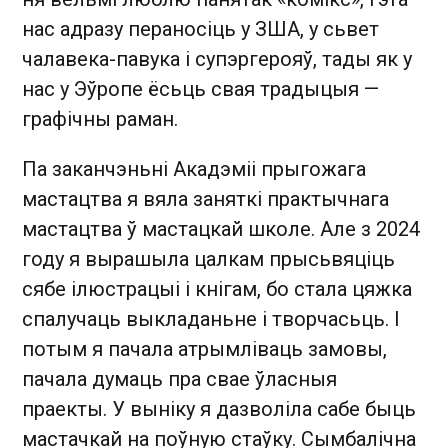
нас адразу пераносіць у ЗША, у сьвет
чалавека-павука і супэргерояў, тады як у
нас у Эўропе ёсьць свая традыцыя —
графічны раман.
Па заканчэньні Акадэміі прыгожага
мастацтва я вяла заняткі практычнага
мастацтва ў мастацкай школе. Але з 2024
году я вырашыла цалкам прысьвяціць
сябе ілюстрацыі і кнігам, бо стала цяжка
спалучаць выкладаньне і творчасьць. І
потым я пачала атрымліваць замовы,
пачала думаць пра свае ўласныя
праекты. У выніку я дазволіла сабе быць
мастачкай на поўную стаўку. Сымбалічна