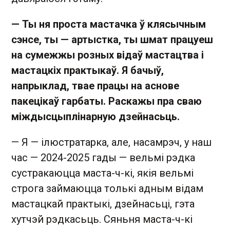
— Ты ня проста мастачка ў клясычным
сэнсе, ты — артыстка, ты шмат працуеш
на сумежжы розных відаў мастацтва і
мастацкіх практыкаў. Я бачыў,
напрыклад, твае працы на аснове
пакецікаў гарбаты. Раскажы пра сваю
міждысцыплінарную дзейнасьць.
— Я — ілюстратарка, але, насамрэч, у наш
час — 2024-2025 гады — вельмі рэдка
сустракаюцца маста-ч-кі, якія вельмі
строга займаюцца толькі адным відам
мастацкай практыкі, дзейнасьці, гэта
хутчэй рэдкасьць. Сяньня маста-ч-кі