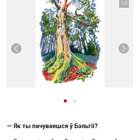
Папярэдні слайд
Наст
— Як ты пачуваешся ў Бэльгіі?