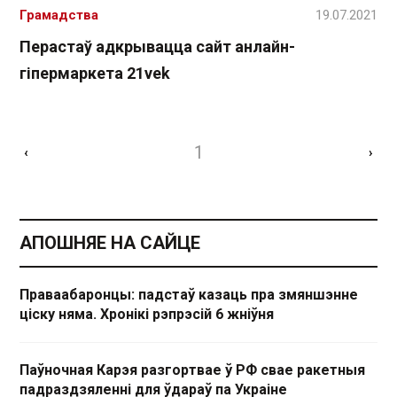
Грамадства
19.07.2021
Перастаў адкрывацца сайт анлайн-
гіпермаркета 21vek
1
‹
›
АПОШНЯЕ НА САЙЦЕ
Праваабаронцы: падстаў казаць пра змяншэнне
ціску няма. Хронікі рэпрэсій 6 жніўня
Паўночная Карэя разгортвае ў РФ свае ракетныя
падраздзяленні для ўдараў па Украіне