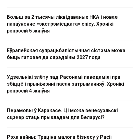
Больш за 2 тысячы ліквідаваных НКА і новае
папаўненне «экстрэмісцкага» спісу. Хронікі
рэпрэсій 5 жніўня
Еўрапейская супрацьбалістычная сістэма можа
быць гатовая да сярэдзіны 2027 года
Удзельнікі злёту пад Расонамі паведамілі пра
збіццё і прыніжэнні пасля затрыманняў. Хронікі
рэпрэсій 4 жніўня
Перамовы ў Каракасе. Ці можа венесуэльскі
сцэнар стаць прыкладам для Беларусі?
Рэха вайны: Траціна малога бізнесу ў Расіі