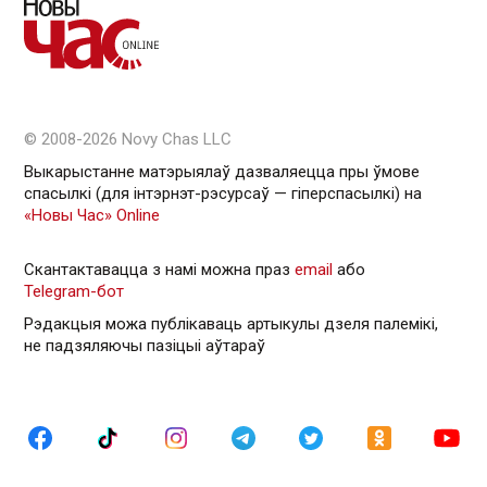
© 2008-2026 Novy Chas LLC
Выкарыстанне матэрыялаў дазваляецца пры ўмове
спасылкі (для інтэрнэт-рэсурсаў — гiперспасылкi) на
«Новы Час» Online
Скантактавацца з намі можна праз
email
або
Telegram-бот
Рэдакцыя можа публікаваць артыкулы дзеля палемікі,
не падзяляючы пазіцыі аўтараў