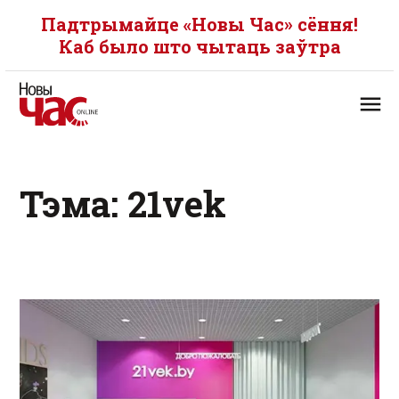
Падтрымайце «Новы Час» сёння!
Каб было што чытаць заўтра
Тэма: 21vek