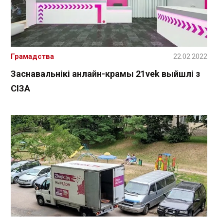
Грамадства
22.02.2022
Заснавальнікі анлайн-крамы 21vek выйшлі з
СІЗА