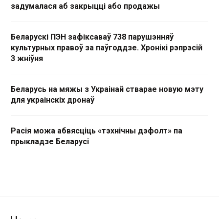
задумалася аб закрыцці або продажы
Беларускі ПЭН зафіксаваў 738 парушэнняў
культурных правоў за паўгоддзе. Хронікі рэпрэсій
3 жніўня
Беларусь на мяжы з Украінай стварае новую мэту
для украінскіх дронаў
Расія можа абвясціць «тэхнічны дэфолт» па
прыкладзе Беларусі