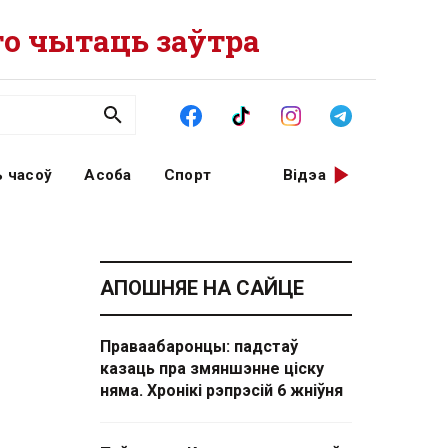
о чытаць заўтра
 часоў
Асоба
Спорт
Відэа
АПОШНЯЕ НА САЙЦЕ
Праваабаронцы: падстаў
казаць пра змяншэнне ціску
няма. Хронікі рэпрэсій 6 жніўня