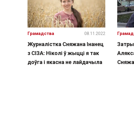
Грамадства
08.11.2022
Грамад
Журналістка Сняжана Інанец
Затры
з СІЗА: Ніколі ў жыцці я так
Алякс
доўга і якасна не лайдачыла
Сняжа