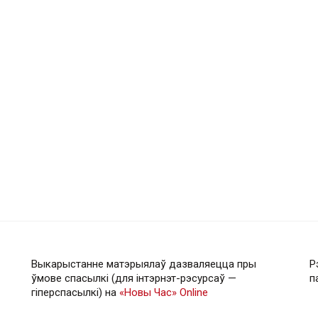
Выкарыстанне матэрыялаў дазваляецца пры
Р
ўмове спасылкі (для інтэрнэт-рэсурсаў —
п
гiперспасылкi) на
«Новы Час» Online