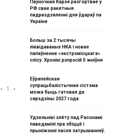
Паўночная Карэя разгортвае ў
РФ свае ракетныя
падраздзяленні для ўдараў па
Украіне
Больш за 2 тысячы
ліквідаваных НКА і новае
папаўненне «экстрэмісцкага»
спісу. Хронікі рэпрэсій 5 жніўня
Еўрапейская
супрацьбалістычная сістэма
1
‹
›
можа быць гатовая да
сярэдзіны 2027 года
Удзельнікі злёту пад Расонамі
паведамілі пра збіццё і
прыніжэнні пасля затрыманняў.