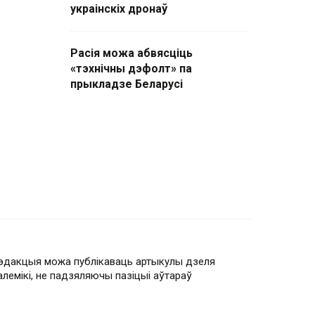
украінскіх дронаў
Расія можа абвясціць
«тэхнічны дэфолт» па
прыкладзе Беларусі
эдакцыя можа публікаваць артыкулы дзеля
алемікі, не падзяляючы пазіцыі аўтараў