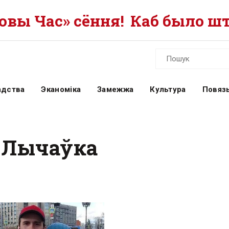
вы Час» сёння!
Каб было шт
адства
Эканоміка
Замежжа
Культура
Повязь
р Лычаўка