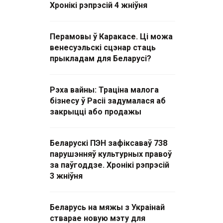
Хронікі рэпрэсій 4 жніўня
Перамовы ў Каракасе. Ці можа
венесуэльскі сцэнар стаць
прыкладам для Беларусі?
Рэха вайны: Траціна малога
бізнесу ў Расіі задумалася аб
закрыцці або продажы
Беларускі ПЭН зафіксаваў 738
парушэнняў культурных правоў
за паўгоддзе. Хронікі рэпрэсій
3 жніўня
Беларусь на мяжы з Украінай
стварае новую мэту для