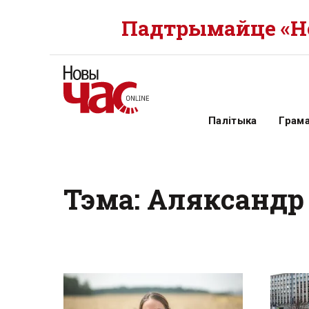
Падтрымайце «Но
Палітыка
Грам
Тэма: Аляксанд