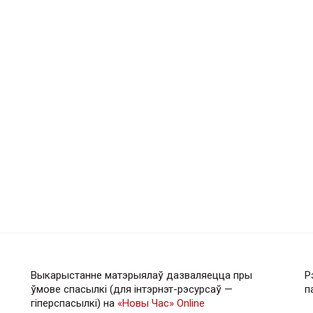
Выкарыстанне матэрыялаў дазваляецца пры
Р
ўмове спасылкі (для інтэрнэт-рэсурсаў —
п
гiперспасылкi) на
«Новы Час» Online