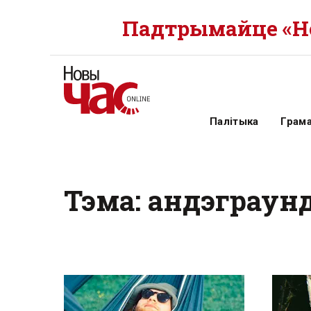
Падтрымайце «Но
Палітыка
Грам
Тэма: андэграун