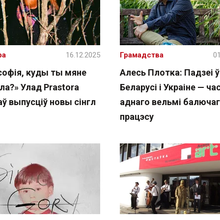
ра
16.12.2025
Грамадства
01
софія, куды ты мяне
Алесь Плотка: Падзеі ў
ла?» Улад Prastora
Беларусі і Украіне — ча
ў выпусціў новы сінгл
аднаго вельмі балюча
працэсу