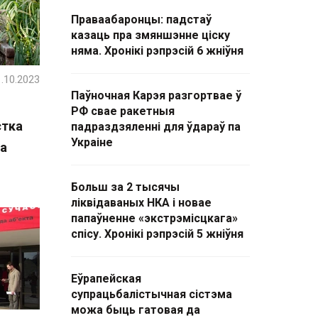
Праваабаронцы: падстаў
казаць пра змяншэнне ціску
няма. Хронікі рэпрэсій 6 жніўня
.10.2023
Паўночная Карэя разгортвае ў
РФ свае ракетныя
стка
падраздзяленні для ўдараў па
Украіне
га
Больш за 2 тысячы
ліквідаваных НКА і новае
папаўненне «экстрэмісцкага»
спісу. Хронікі рэпрэсій 5 жніўня
Еўрапейская
супрацьбалістычная сістэма
можа быць гатовая да