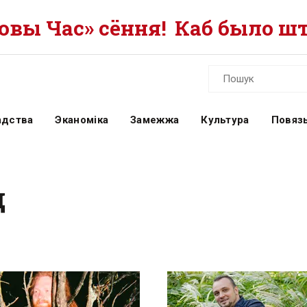
вы Час» сёння!
Каб было шт
адства
Эканоміка
Замежжа
Культура
Повязь
д