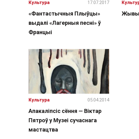
Культура
17.07.2017
Культу
«Фантастычныя Плыўцы»
Жывы 
выдалі «Лагерныя песні» ў
Францыі
Культура
05.04.2014
Апакаліпсіс сёння — Віктар
Пятроў у Музеі сучаснага
мастацтва