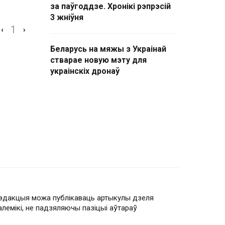
за паўгоддзе. Хронікі рэпрэсій
3 жніўня
1
‹
›
Беларусь на мяжы з Украінай
стварае новую мэту для
украінскіх дронаў
эдакцыя можа публікаваць артыкулы дзеля
алемікі, не падзяляючы пазіцыі аўтараў