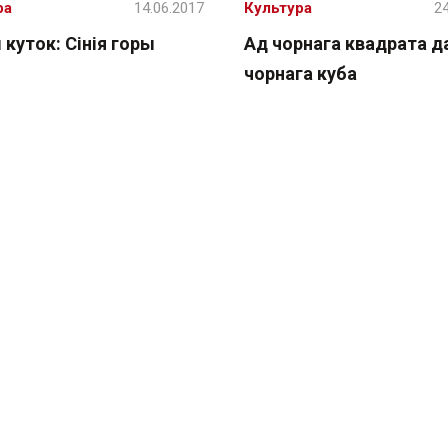
ра
14.06.2017
Культура
24
куток: Сінія горы
Ад чорнага квадрата д
чорнага куба