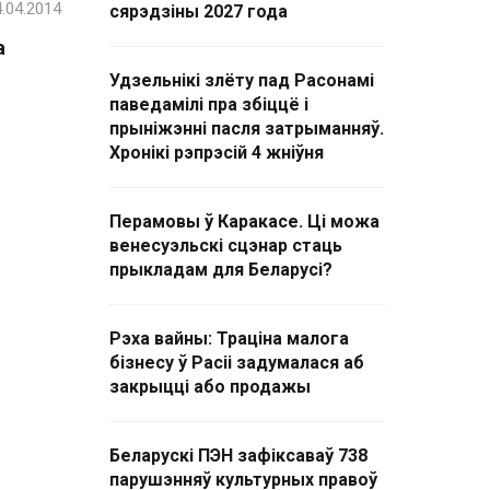
.04.2014
сярэдзіны 2027 года
а
Удзельнікі злёту пад Расонамі
паведамілі пра збіццё і
прыніжэнні пасля затрыманняў.
Хронікі рэпрэсій 4 жніўня
Перамовы ў Каракасе. Ці можа
венесуэльскі сцэнар стаць
прыкладам для Беларусі?
Рэха вайны: Траціна малога
бізнесу ў Расіі задумалася аб
закрыцці або продажы
Беларускі ПЭН зафіксаваў 738
парушэнняў культурных правоў