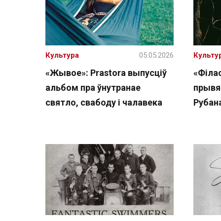
Культура
05.05.2026
Культу
«Жывое»: Prastora выпусціў
«Філа
альбом пра ўнутранае
прывя
святло, свабоду і чалавека
Рубана