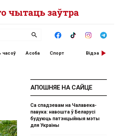
о чытаць заўтра
 часоў
Асоба
Спорт
Відэа
АПОШНЯЕ НА САЙЦЕ
Са спадзевам на Чалавека-
павука: навошта ў Беларусі
будуюць патэнцыйныя мэты
для Украіны