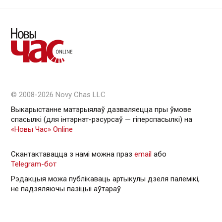
© 2008-2026 Novy Chas LLC
Выкарыстанне матэрыялаў дазваляецца пры ўмове
спасылкі (для інтэрнэт-рэсурсаў — гiперспасылкi) на
«Новы Час» Online
Скантактавацца з намі можна праз
email
або
Telegram-бот
Рэдакцыя можа публікаваць артыкулы дзеля палемікі,
не падзяляючы пазіцыі аўтараў