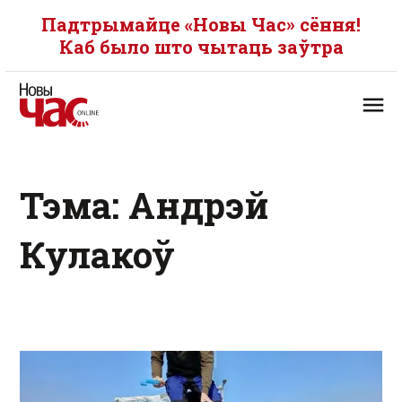
Падтрымайце «Новы Час» сёння!
Каб было што чытаць заўтра
Тэма: Андрэй
Кулакоў