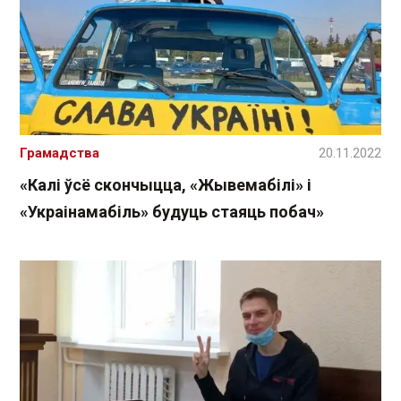
Грамадства
20.11.2022
«Калі ўсё скончыцца, «Жывемабілі» і
«Украінамабіль» будуць стаяць побач»