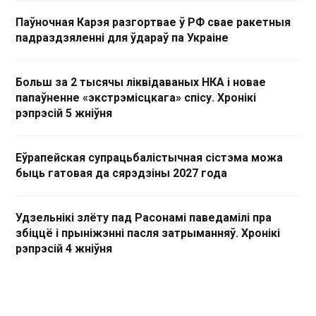
Паўночная Карэя разгортвае ў РФ свае ракетныя
падраздзяленні для ўдараў па Украіне
Больш за 2 тысячы ліквідаваных НКА і новае
папаўненне «экстрэмісцкага» спісу. Хронікі
рэпрэсій 5 жніўня
Еўрапейская супрацьбалістычная сістэма можа
быць гатовая да сярэдзіны 2027 года
Удзельнікі злёту пад Расонамі паведамілі пра
збіццё і прыніжэнні пасля затрыманняў. Хронікі
рэпрэсій 4 жніўня