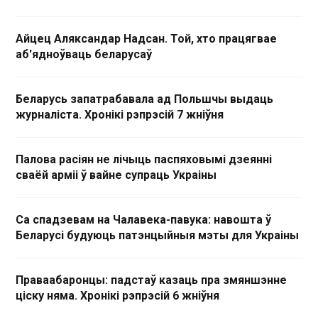
Айцец Аляксандар Надсан. Той, хто працягвае
аб'ядноўваць беларусаў
Беларусь запатрабавала ад Польшчы выдаць
журналіста. Хронікі рэпрэсій 7 жніўня
Палова расіян не лічыць паспяховымі дзеянні
сваёй арміі ў вайне супраць Украіны
Са спадзевам на Чалавека-павука: навошта ў
Беларусі будуюць патэнцыйныя мэты для Украіны
Праваабаронцы: падстаў казаць пра змяншэнне
ціску няма. Хронікі рэпрэсій 6 жніўня