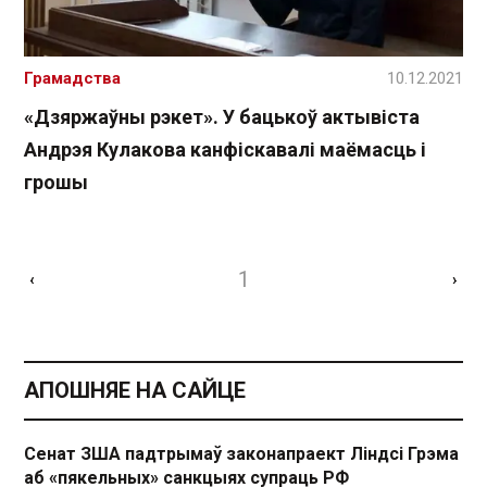
Грамадства
10.12.2021
«Дзяржаўны рэкет». У бацькоў актывіста
Андрэя Кулакова канфіскавалі маёмасць і
грошы
1
‹
›
АПОШНЯЕ НА САЙЦЕ
Сенат ЗША падтрымаў законапраект Ліндсі Грэма
аб «пякельных» санкцыях супраць РФ