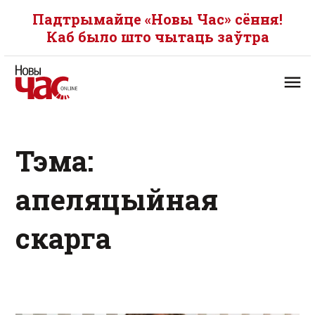
Падтрымайце «Новы Час» сёння!
Каб было што чытаць заўтра
Тэма:
апеляцыйная
скарга