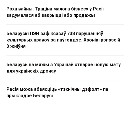
Рэха вайны: Траціна малога бізнесу ў Расіі
задумалася аб закрыцці або продажы
Беларускі ПЭН зафіксаваў 738 парушэнняў
культурных правоў за паўгоддзе. Хронікі рэпрэсій
3 жніўня
Беларусь на мяжы з Украінай стварае новую мэту
для украінскіх дронаў
Расія можа абвясціць «тэхнічны дэфолт» па
прыкладзе Беларусі