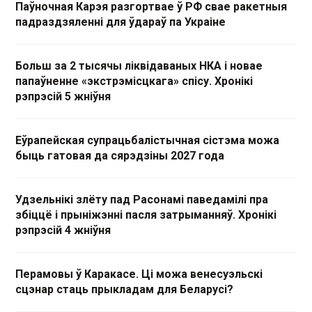
Паўночная Карэя разгортвае ў РФ свае ракетныя
падраздзяленні для ўдараў па Украіне
Больш за 2 тысячы ліквідаваных НКА і новае
папаўненне «экстрэмісцкага» спісу. Хронікі
рэпрэсій 5 жніўня
Еўрапейская супрацьбалістычная сістэма можа
быць гатовая да сярэдзіны 2027 года
Удзельнікі злёту пад Расонамі паведамілі пра
збіццё і прыніжэнні пасля затрыманняў. Хронікі
рэпрэсій 4 жніўня
Перамовы ў Каракасе. Ці можа венесуэльскі
сцэнар стаць прыкладам для Беларусі?