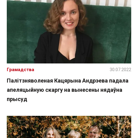
Грамадства
30.07.2022
Палітзняволеная Кацярына Андрэева падала
апеляцыйную скаргу на вынесены нядаўна
прысуд