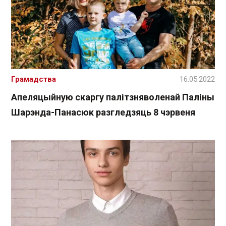
Грамадства
16.05.2022
Апеляцыйную скаргу палітзняволенай Паліны
Шарэнда-Панасюк разгледзяць 8 чэрвеня