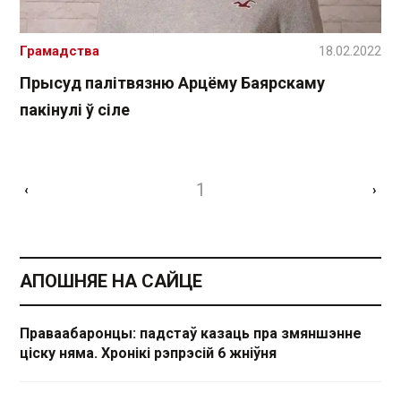
Грамадства
18.02.2022
Прысуд палітвязню Арцёму Баярскаму
пакінулі ў сіле
1
‹
›
АПОШНЯЕ НА САЙЦЕ
Праваабаронцы: падстаў казаць пра змяншэнне
ціску няма. Хронікі рэпрэсій 6 жніўня