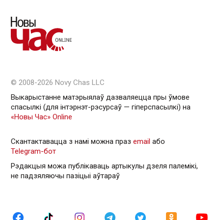
© 2008-2026 Novy Chas LLC
Выкарыстанне матэрыялаў дазваляецца пры ўмове
спасылкі (для інтэрнэт-рэсурсаў — гiперспасылкi) на
«Новы Час» Online
Скантактавацца з намі можна праз
email
або
Telegram-бот
Рэдакцыя можа публікаваць артыкулы дзеля палемікі,
не падзяляючы пазіцыі аўтараў