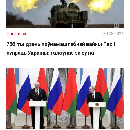
Палітыка
30.03.2024
766-ты дзень поўнамаштабнай вайны Расіі
супраць Украіны: галоўнае за суткі