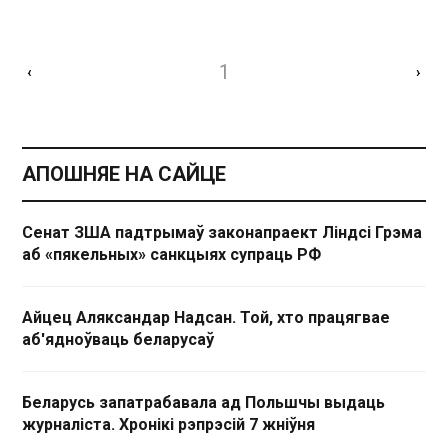
1
‹
›
АПОШНЯЕ НА САЙЦЕ
Сенат ЗША падтрымаў законапраект Ліндсі Грэма
аб «пякельных» санкцыях супраць РФ
Айцец Аляксандар Надсан. Той, хто працягвае
аб'ядноўваць беларусаў
Беларусь запатрабавала ад Польшчы выдаць
журналіста. Хронікі рэпрэсій 7 жніўня