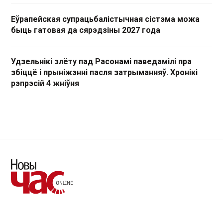
Еўрапейская супрацьбалістычная сістэма можа
быць гатовая да сярэдзіны 2027 года
Удзельнікі злёту пад Расонамі паведамілі пра
збіццё і прыніжэнні пасля затрыманняў. Хронікі
рэпрэсій 4 жніўня