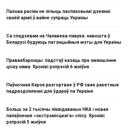
Палова расіян не лічыць паспяховымі дзеянні
сваёй арміі ў вайне супраць Украіны
Са спадзевам на Чалавека-павука: навошта ў
Беларусі будуюць патэнцыйныя мэты для Украіны
Праваабаронцы: падстаў казаць пра змяншэнне
ціску няма. Хронікі рэпрэсій 6 жніўня
Паўночная Карэя разгортвае ў РФ свае ракетныя
падраздзяленні для ўдараў па Украіне
Больш за 2 тысячы ліквідаваных НКА і новае
папаўненне «экстрэмісцкага» спісу. Хронікі
рэпрэсій 5 жніўня