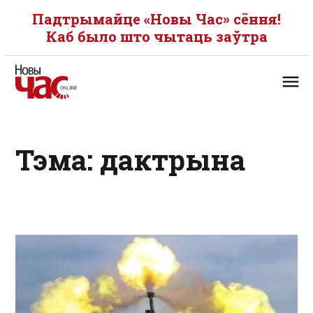
Падтрымайце «Новы Час» сёння!
Каб было што чытаць заўтра
Тэма: дактрына