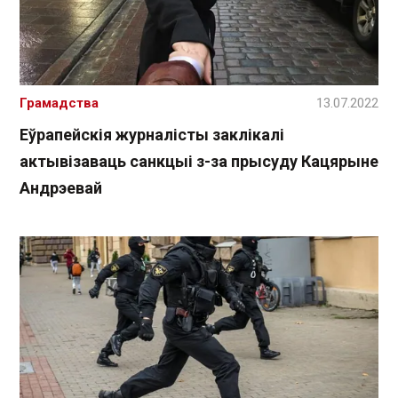
Грамадства
13.07.2022
Еўрапейскія журналісты заклікалі
актывізаваць санкцыі з-за прысуду Кацярыне
Андрэевай