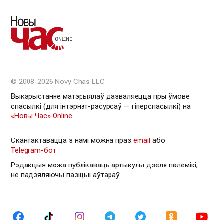
© 2008-2026 Novy Chas LLC
Выкарыстанне матэрыялаў дазваляецца пры ўмове
спасылкі (для інтэрнэт-рэсурсаў — гiперспасылкi) на
«Новы Час» Online
Скантактавацца з намі можна праз
email
або
Telegram-бот
Рэдакцыя можа публікаваць артыкулы дзеля палемікі,
не падзяляючы пазіцыі аўтараў