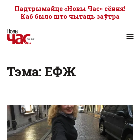
Падтрымайце «Новы Час» сёння!
Каб было што чытаць заўтра
Тэма: ЕФЖ