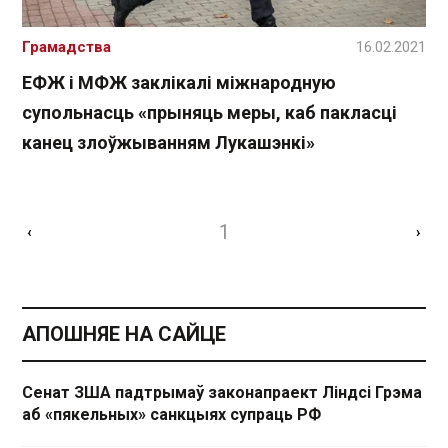
Грамадства
16.02.2021
ЕФЖ і МФЖ заклікалі міжнародную
супольнасць «прыняць меры, каб пакласці
канец злоўжыванням Лукашэнкі»
1
‹
›
АПОШНЯЕ НА САЙЦЕ
Сенат ЗША падтрымаў законапраект Ліндсі Грэма
аб «пякельных» санкцыях супраць РФ