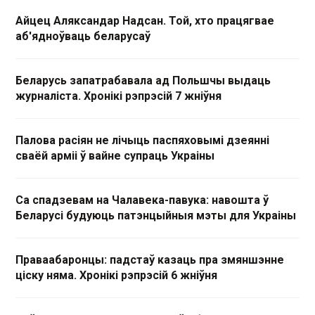
Айцец Аляксандар Надсан. Той, хто працягвае
аб'ядноўваць беларусаў
Беларусь запатрабавала ад Польшчы выдаць
журналіста. Хронікі рэпрэсій 7 жніўня
Палова расіян не лічыць паспяховымі дзеянні
сваёй арміі ў вайне супраць Украіны
Са спадзевам на Чалавека-павука: навошта ў
Беларусі будуюць патэнцыйныя мэты для Украіны
Праваабаронцы: падстаў казаць пра змяншэнне
ціску няма. Хронікі рэпрэсій 6 жніўня