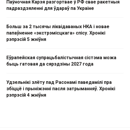
Паўночная Карэя разгортвае ў РФ свае ракетныя
падраздзяленні для ўдараў па Украіне
Больш за 2 тысячы ліквідаваных НКА і новае
папаўненне «экстрэмісцкага» спісу. Хронікі
рэпрэсій 5 жніўня
Еўрапейская супрацьбалістычная сістэма можа
быць гатовая да сярэдзіны 2027 года
Удзельнікі злёту пад Расонамі паведамілі пра
збіццё і прыніжэнні пасля затрыманняў. Хронікі
рэпрэсій 4 жніўня