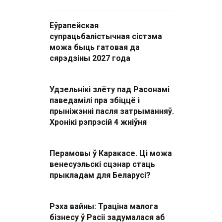
Еўрапейская
супрацьбалістычная сістэма
можа быць гатовая да
сярэдзіны 2027 года
Удзельнікі злёту пад Расонамі
паведамілі пра збіццё і
прыніжэнні пасля затрыманняў.
Хронікі рэпрэсій 4 жніўня
Перамовы ў Каракасе. Ці можа
венесуэльскі сцэнар стаць
прыкладам для Беларусі?
Рэха вайны: Траціна малога
бізнесу ў Расіі задумалася аб