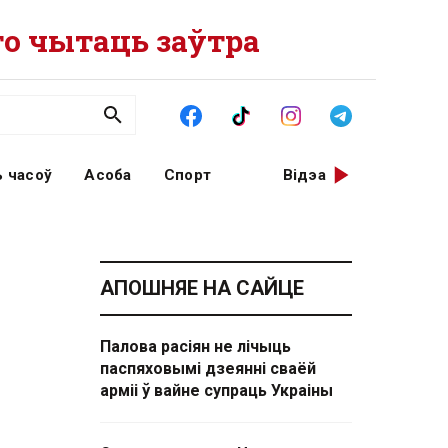
о чытаць заўтра
 часоў
Асоба
Спорт
Відэа
АПОШНЯЕ НА САЙЦЕ
Палова расіян не лічыць
паспяховымі дзеянні сваёй
арміі ў вайне супраць Украіны