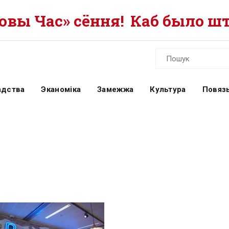
вы Час» сёння!
Каб было шт
адства
Эканоміка
Замежжа
Культура
Повязь