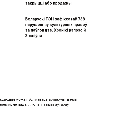
закрыцці або продажы
Беларускі ПЭН зафіксаваў 738
парушэнняў культурных правоў
за паўгоддзе. Хронікі рэпрэсій
3 жніўня
эдакцыя можа публікаваць артыкулы дзеля
алемікі, не падзяляючы пазіцыі аўтараў