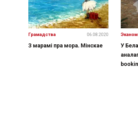
Грамадства
06.08.2020
Эканом
З марамі пра мора. Мінскае
У Бел
анала
booki