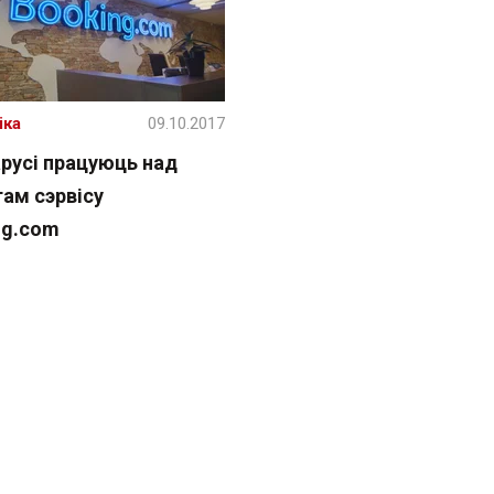
іка
09.10.2017
арусі працуюць над
гам сэрвісу
ng.com