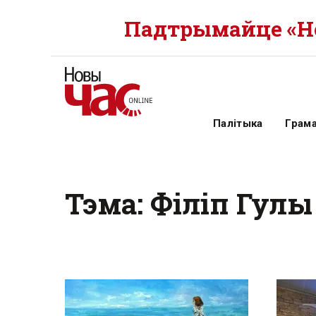
Падтрымайце «Но
Палітыка
Грам
Тэма: Філіп Гулы