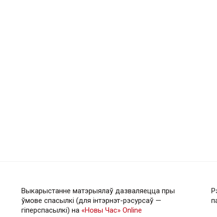
Выкарыстанне матэрыялаў дазваляецца пры
Р
ўмове спасылкі (для інтэрнэт-рэсурсаў —
п
гiперспасылкi) на
«Новы Час» Online