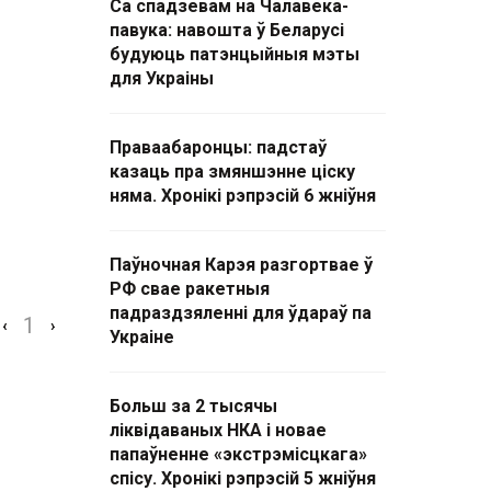
Са спадзевам на Чалавека-
павука: навошта ў Беларусі
будуюць патэнцыйныя мэты
для Украіны
Праваабаронцы: падстаў
казаць пра змяншэнне ціску
няма. Хронікі рэпрэсій 6 жніўня
Паўночная Карэя разгортвае ў
РФ свае ракетныя
падраздзяленні для ўдараў па
1
‹
›
Украіне
Больш за 2 тысячы
ліквідаваных НКА і новае
папаўненне «экстрэмісцкага»
спісу. Хронікі рэпрэсій 5 жніўня