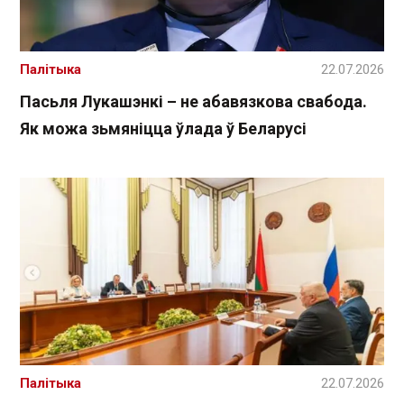
Палітыка
22.07.2026
Пасьля Лукашэнкі – не абавязкова свабода.
Як можа зьмяніцца ўлада ў Беларусі
Палітыка
22.07.2026