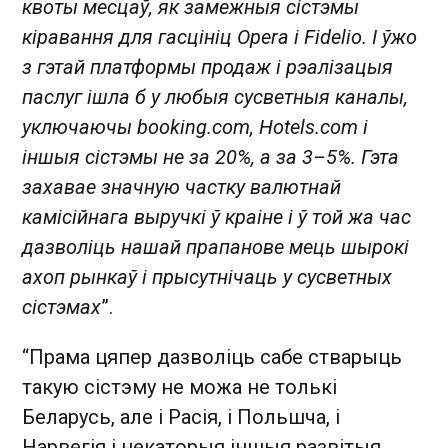
квоты месцаў, як замежныя сістэмы
кіравання для гасцініц Opera і Fidelio. І ўжо
з гэтай платформы продаж і рэалізацыя
паслуг ішла б у любыя сусветныя каналы,
уключаючы booking.com, Hotels.com і
іншыя сістэмы не за 20%, а за 3–5%. Гэта
захавае значную частку валютнай
камісійнага выручкі ў краіне і ў той жа час
дазволіць нашай прапанове мець шырокі
ахоп рынкаў і прысутнічаць у сусветных
сістэмах
”.
“Прама цяпер дазволіць сабе стварыць
такую сістэму не можа не толькі
Беларусь, але і Расія, і Польшча, і
Нарвегія і некаторыя іншыя развітыя