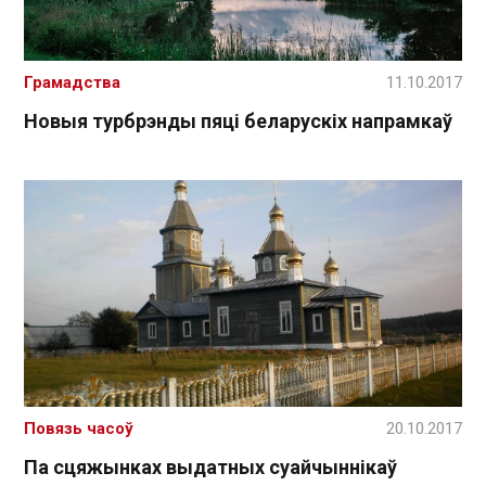
Грамадства
11.10.2017
Новыя турбрэнды пяці беларускіх напрамкаў
Повязь часоў
20.10.2017
Па сцяжынках выдатных суайчыннікаў