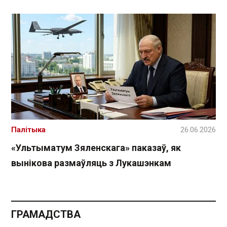
Палітыка
26.06.2026
«Ультыматум Зяленскага» паказаў, як
вынікова размаўляць з Лукашэнкам
ГРАМАДСТВА