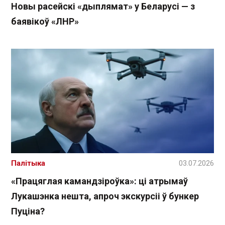
Новы расейскі «дыплямат» у Беларусі — з
баявікоў «ЛНР»
Палітыка
03.07.2026
«Працяглая камандзіроўка»: ці атрымаў
Лукашэнка нешта, апроч экскурсіі ў бункер
Пуціна?