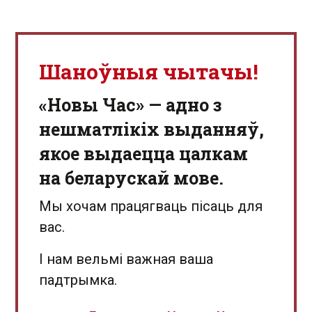
Шаноўныя чытачы!
«Новы Час» — адно з
нешматлікіх выданняў,
якое выдаецца цалкам
на беларускай мове.
Мы хочам працягваць пісаць для
вас.
І нам вельмі важная ваша
падтрымка.