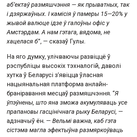
аб’ектаў размяшчэння — як прыватных, так
і дзяржаўных. І камісія ў памеры 15—20% у
жывой валюце ідзе ў галоўны офіс у
Амстэрдам. А нам гэтага, вядома, не
хацелася б
”, — сказаў Гулы.
На яго думку, улічваючы развіццё ў
рэспубліцы высокіх тэхналогій, даволі
хутка ў Беларусі з’явіцца ўласная
нацыянальная платформа анлайн-
браніравання месцаў размяшчэння. “
Я
ўпэўнены, што яна зможа акумуляваць усе
прапановы гасцінічнага рыку Беларусі,
—
адзначыў ён. —
Вельмі важна, каб гэта
сістэма магла эфектыўна размяркоўваць