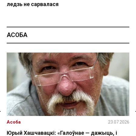
ледзь не сарвалася
АСОБА
Спасылка без VPN
Асоба
23.07.2026
Юрый Хашчавацкі: «Галоўнае — дажыць, і