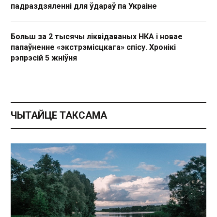
падраздзяленні для ўдараў па Украіне
Больш за 2 тысячы ліквідаваных НКА і новае
папаўненне «экстрэмісцкага» спісу. Хронікі
рэпрэсій 5 жніўня
ЧЫТАЙЦЕ ТАКСАМА