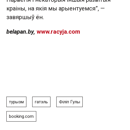
краіны, на якія мы арыентуемся”, —
завяршыў ён.
belapan.by
,
www.racyja.com
турызм
гатэль
Філіп Гулы
booking.com