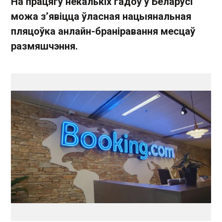
На працягу некалькіх гадоў у Беларусі
можа з’явіцца ўласная нацыянальная
пляцоўка анлайн-браніравання месцаў
размяшчэння.