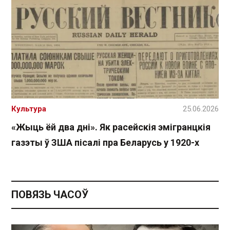
Культура
25.06.2026
«Жыць ёй два дні». Як расейскія эмігранцкія
газэты ў ЗША пісалі пра Беларусь у 1920-х
ПОВЯЗЬ ЧАСОЎ