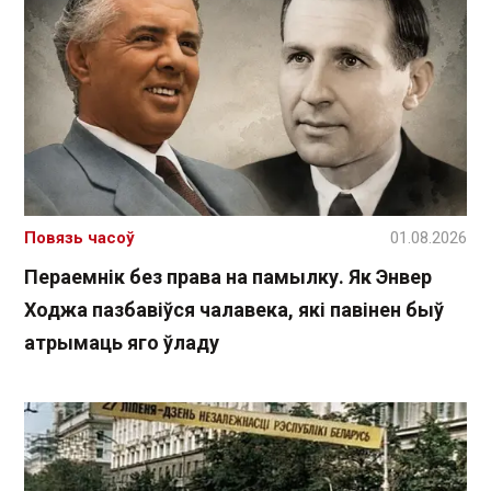
Повязь часоў
01.08.2026
Пераемнік без права на памылку. Як Энвер
Ходжа пазбавіўся чалавека, які павінен быў
атрымаць яго ўладу