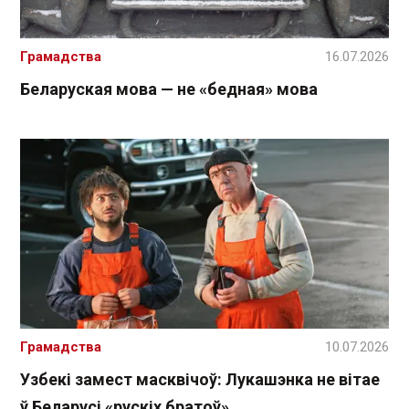
Грамадства
16.07.2026
Беларуская мова — не «бедная» мова
Грамадства
10.07.2026
Узбекі замест масквічоў: Лукашэнка не вітае
ў Беларусі «рускіх братоў»