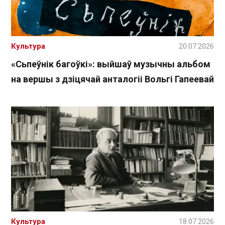
Культура
20.07.2026
«Сьпеўнік багоўкі»: выйшаў музычны альбом
на вершы з дзіцячай анталогіі Вольгі Гапеевай
Культура
18.07.2026