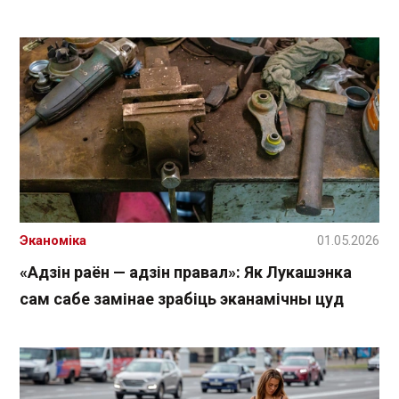
Эканоміка
01.05.2026
«Адзін раён — адзін правал»: Як Лукашэнка
сам сабе замінае зрабіць эканамічны цуд