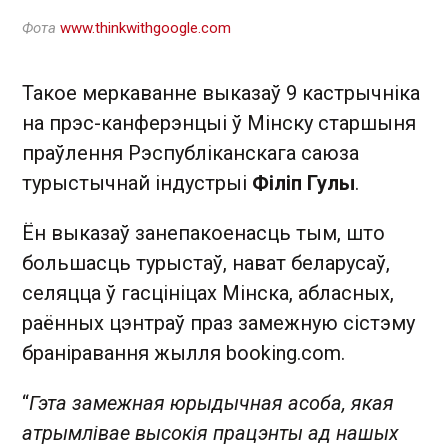
Фота
www.thinkwithgoogle.com
Такое меркаванне выказаў 9 кастрычніка
на прэс-канферэнцыі ў Мінску старшыня
праўлення Рэспубліканскага саюза
турыстычнай індустрыі
Філіп Гулы
.
Ён выказаў занепакоенасць тым, што
большасць турыстаў, нават беларусаў,
селяцца ў гасцініцах Мінска, абласных,
раённых цэнтраў праз замежную сістэму
браніравання жылля booking.com.
“
Гэта замежная юрыдычная асоба, якая
атрымлівае высокія працэнты ад нашых