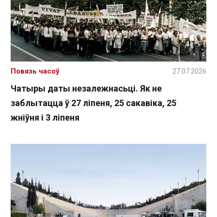
Повязь часоў
27.07.2026
Чатыры даты незалежнасьці. Як не
заблытацца ў 27 ліпеня, 25 сакавіка, 25
жніўня і 3 ліпеня