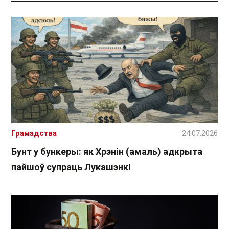
Грамадства
24.07.2026
Бунт у бункеры: як Хрэнін (амаль) адкрыта
пайшоў супраць Лукашэнкі