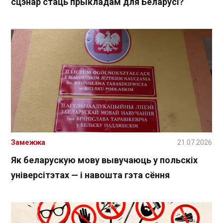
сцэнар стаць прыкладам для Беларусі?
Замежжа
21.07.2026
Як беларускую мову вывучаюць у польскіх
універсітэтах — і навошта гэта сёння