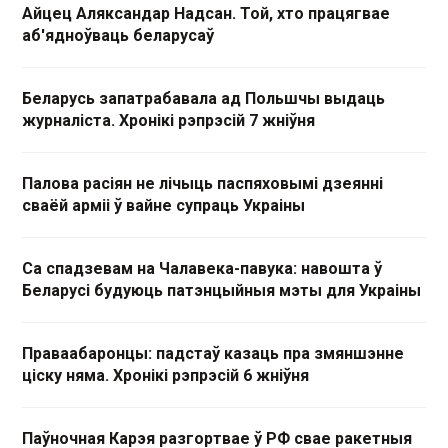
Айцец Аляксандар Надсан. Той, хто працягвае
аб'ядноўваць беларусаў
Беларусь запатрабавала ад Польшчы выдаць
журналіста. Хронікі рэпрэсій 7 жніўня
Палова расіян не лічыць паспяховымі дзеянні
сваёй арміі ў вайне супраць Украіны
Са спадзевам на Чалавека-павука: навошта ў
Беларусі будуюць патэнцыйныя мэты для Украіны
Праваабаронцы: падстаў казаць пра змяншэнне
ціску няма. Хронікі рэпрэсій 6 жніўня
Паўночная Карэя разгортвае ў РФ свае ракетныя