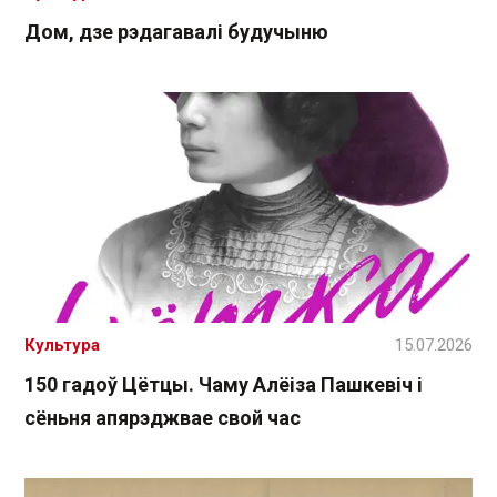
Дом, дзе рэдагавалі будучыню
Культура
15.07.2026
150 гадоў Цётцы. Чаму Алёіза Пашкевіч і
сёньня апярэджвае свой час