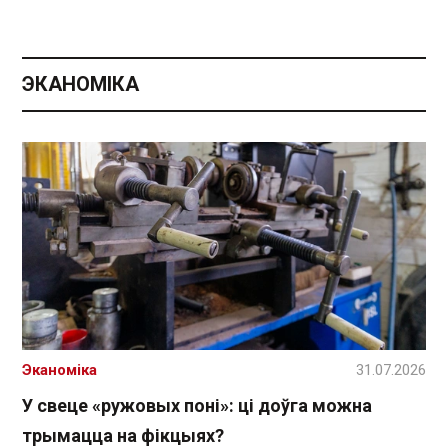
ЭКАНОМІКА
Эканоміка
31.07.2026
У свеце «ружовых поні»: ці доўга можна
трымацца на фікцыях?