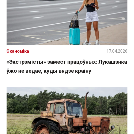
Эканоміка
17.04.2026
«Экстрэмісты» замест працоўных: Лукашэнка
ўжо не ведае, куды вядзе краіну