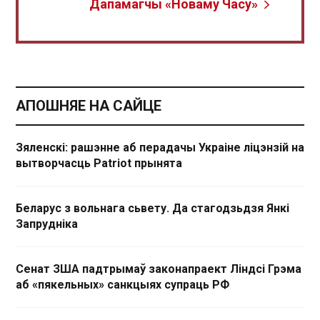
Дапамагчы «Новаму Часу»
АПОШНЯЕ НА САЙЦЕ
Зяленскі: рашэнне аб перадачы Украіне ліцэнзій на
вытворчасць Patriot прынята
Беларус з вольнага сьвету. Да стагодзьдзя Янкі
Запрудніка
Сенат ЗША падтрымаў законапраект Ліндсі Грэма
аб «пякельных» санкцыях супраць РФ