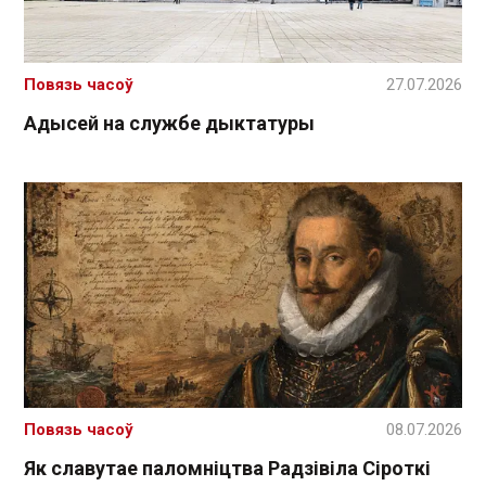
Повязь часоў
27.07.2026
Адысей на службе дыктатуры
Повязь часоў
08.07.2026
Як славутае паломніцтва Радзівіла Сіроткі