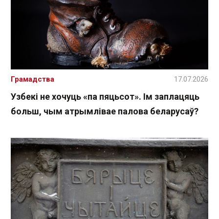
Грамадства
17.07.2026
Узбекі не хочуць «па пяцьсот». Ім заплацяць
больш, чым атрымлівае палова беларусаў?