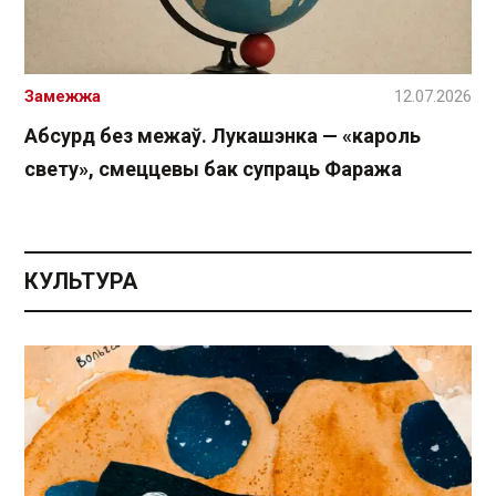
Замежжа
12.07.2026
Абсурд без межаў. Лукашэнка — «кароль
свету», смеццевы бак супраць Фаража
КУЛЬТУРА