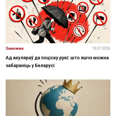
Замежжа
19.07.2026
Ад акуляраў да поціску рукі: што яшчэ можна
забараніць у Беларусі