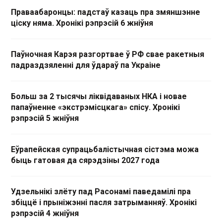
Праваабаронцы: падстаў казаць пра змяншэнне
ціску няма. Хронікі рэпрэсій 6 жніўня
Паўночная Карэя разгортвае ў РФ свае ракетныя
падраздзяленні для ўдараў па Украіне
Больш за 2 тысячы ліквідаваных НКА і новае
папаўненне «экстрэмісцкага» спісу. Хронікі
рэпрэсій 5 жніўня
Еўрапейская супрацьбалістычная сістэма можа
быць гатовая да сярэдзіны 2027 года
Удзельнікі злёту пад Расонамі паведамілі пра
збіццё і прыніжэнні пасля затрыманняў. Хронікі
рэпрэсій 4 жніўня