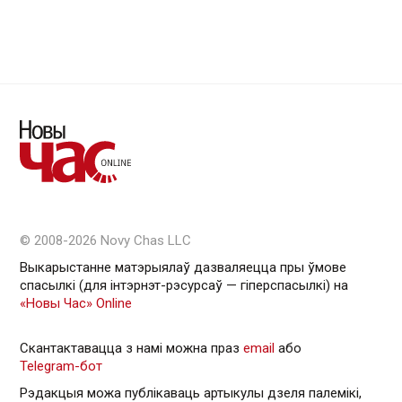
© 2008-2026 Novy Chas LLC
Выкарыстанне матэрыялаў дазваляецца пры ўмове
спасылкі (для інтэрнэт-рэсурсаў — гiперспасылкi) на
«Новы Час» Online
Скантактавацца з намі можна праз
email
або
Telegram-бот
Рэдакцыя можа публікаваць артыкулы дзеля палемікі,