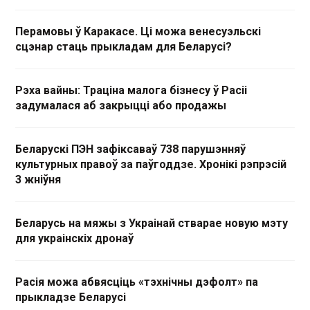
Перамовы ў Каракасе. Ці можа венесуэльскі
сцэнар стаць прыкладам для Беларусі?
Рэха вайны: Траціна малога бізнесу ў Расіі
задумалася аб закрыцці або продажы
Беларускі ПЭН зафіксаваў 738 парушэнняў
культурных правоў за паўгоддзе. Хронікі рэпрэсій
3 жніўня
Беларусь на мяжы з Украінай стварае новую мэту
для украінскіх дронаў
Расія можа абвясціць «тэхнічны дэфолт» па
прыкладзе Беларусі