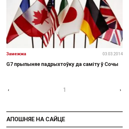
Замежжа
03.03.2014
G7 прыпыняе падрыхтоўку да саміту ў Сочы
1
‹
›
АПОШНЯЕ НА САЙЦЕ