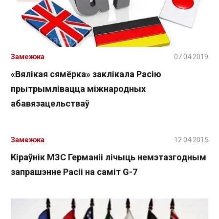
Замежжа
07.04.2019
«Вялікая сямёрка» заклікала Расію
прытрымлівацца міжнародных
абавязацельстваў
Замежжа
12.04.2015
Кіраўнік МЗС Германіі лічыць немэтазгодным
запрашэнне Расіі на саміт G-7