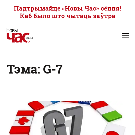
Падтрымайце «Новы Час» сёння!
Каб было што чытаць заўтра
Тэма: G-7