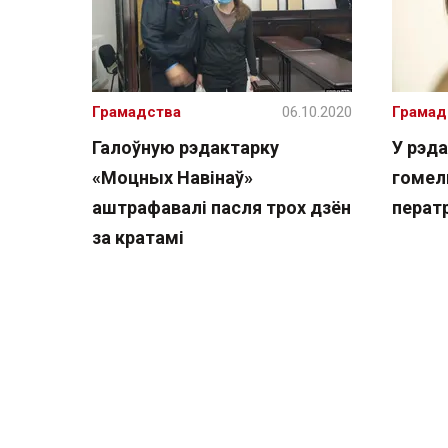
Грамадства
06.10.2020
Грамад
Галоўную рэдактарку
У рэд
«Моцных Навінаў»
гомел
аштрафавалі пасля трох дзён
перат
за кратамі