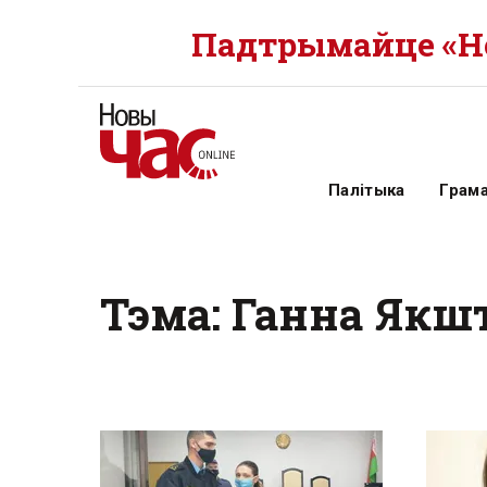
Падтрымайце «Но
Палітыка
Грам
Тэма: Ганна Якш