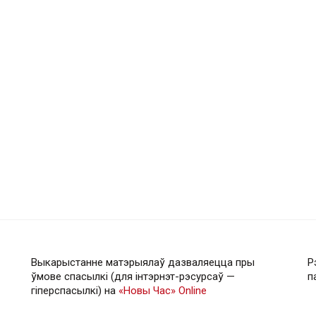
Выкарыстанне матэрыялаў дазваляецца пры
Р
ўмове спасылкі (для інтэрнэт-рэсурсаў —
п
гiперспасылкi) на
«Новы Час» Online