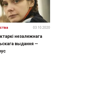
ства
03.10.2020
актаркі незалежнага
ьскага выдання —
рус