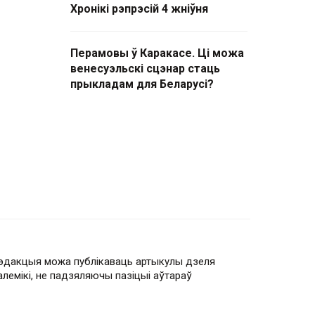
Хронікі рэпрэсій 4 жніўня
Перамовы ў Каракасе. Ці можа
венесуэльскі сцэнар стаць
прыкладам для Беларусі?
эдакцыя можа публікаваць артыкулы дзеля
алемікі, не падзяляючы пазіцыі аўтараў