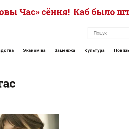
вы Час» сёння!
Каб было шт
адства
Эканоміка
Замежжа
Культура
Повязь
тас