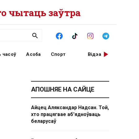
о чытаць заўтра
 часоў
Асоба
Спорт
Відэа
АПОШНЯЕ НА САЙЦЕ
Айцец Аляксандар Надсан. Той,
хто працягвае аб'ядноўваць
беларусаў