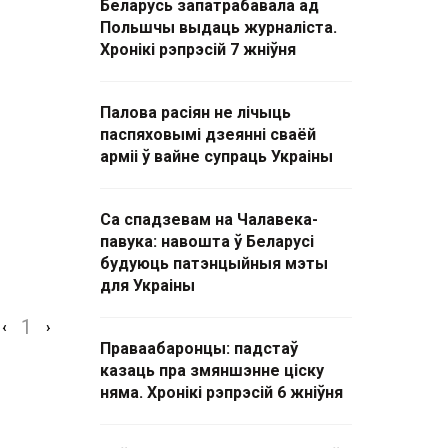
Беларусь запатрабавала ад
Польшчы выдаць журналіста.
Хронікі рэпрэсій 7 жніўня
Палова расіян не лічыць
паспяховымі дзеянні сваёй
арміі ў вайне супраць Украіны
Са спадзевам на Чалавека-
павука: навошта ў Беларусі
будуюць патэнцыйныя мэты
для Украіны
1
‹
›
Праваабаронцы: падстаў
казаць пра змяншэнне ціску
няма. Хронікі рэпрэсій 6 жніўня