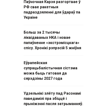
Паўночная Карэя разгортвае ў
РФ свае ракетныя
падраздзяленні для ўдараў па
Украіне
Больш за 2 тысячы
ліквідаваных НКА і новае
папаўненне «экстрэмісцкага»
спісу. Хронікі рэпрэсій 5 жніўня
Еўрапейская
супрацьбалістычная сістэма
можа быць гатовая да
сярэдзіны 2027 года
Удзельнікі злёту пад Расонамі
паведамілі пра збіццё і
прыніжэнні пасля затрыманняў.