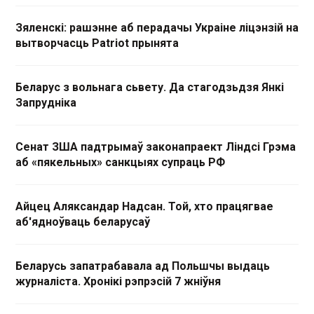
Зяленскі: рашэнне аб перадачы Украіне ліцэнзій на
вытворчасць Patriot прынята
Беларус з вольнага сьвету. Да стагодзьдзя Янкі
Запрудніка
Сенат ЗША падтрымаў законапраект Ліндсі Грэма
аб «пякельных» санкцыях супраць РФ
Айцец Аляксандар Надсан. Той, хто працягвае
аб'ядноўваць беларусаў
Беларусь запатрабавала ад Польшчы выдаць
журналіста. Хронікі рэпрэсій 7 жніўня