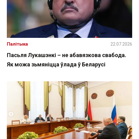
Палітыка
22.07.2026
Пасьля Лукашэнкі – не абавязкова свабода.
Як можа зьмяніцца ўлада ў Беларусі