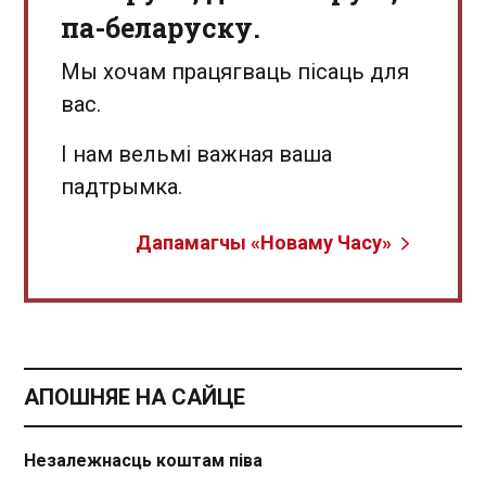
па-беларуску.
Мы хочам працягваць пісаць для
вас.
І нам вельмі важная ваша
падтрымка.
Дапамагчы «Новаму Часу»
АПОШНЯЕ НА САЙЦЕ
Незалежнасць коштам піва