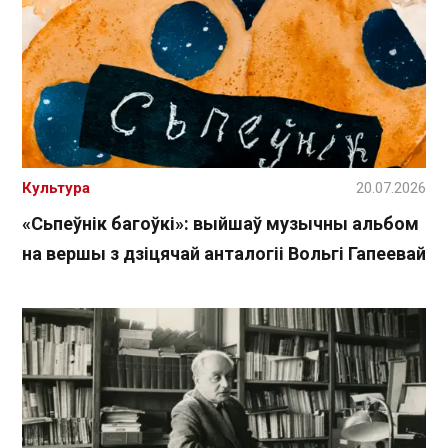
Культура
20.07.2026
«Сьпеўнік багоўкі»: выйшаў музычны альбом
на вершы з дзіцячай анталогіі Вольгі Гапеевай