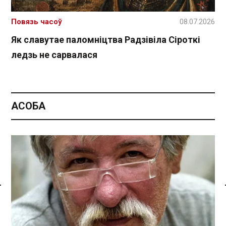
Повязь часоў
08.07.2026
Як славутае паломніцтва Радзівіла Сіроткі
ледзь не сарвалася
АСОБА
Спасылка без VPN