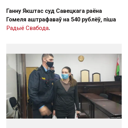
Ганну Якштас суд Савецкага раёна
Гомеля аштрафаваў на 540 рублёў, піша
Радыё Свабода
.