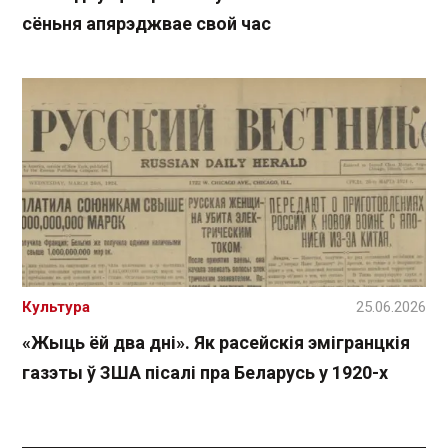
сёньня апярэджвае свой час
Культура
25.06.2026
«Жыць ёй два дні». Як расейскія эмігранцкія
газэты ў ЗША пісалі пра Беларусь у 1920-х