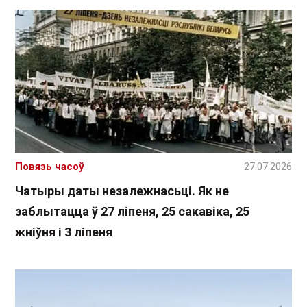
Повязь часоў
27.07.2026
Чатыры даты незалежнасьці. Як не
заблытацца ў 27 ліпеня, 25 сакавіка, 25
жніўня і 3 ліпеня