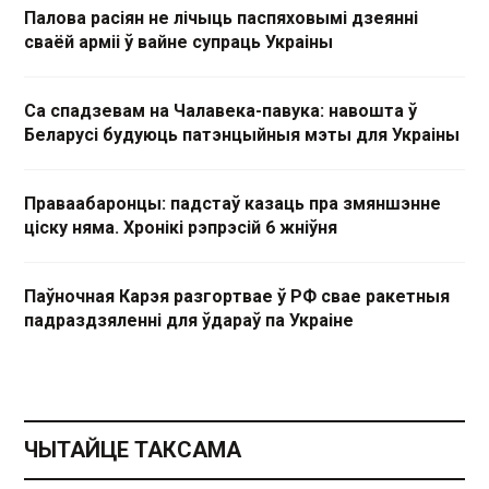
Палова расіян не лічыць паспяховымі дзеянні
сваёй арміі ў вайне супраць Украіны
Са спадзевам на Чалавека-павука: навошта ў
Беларусі будуюць патэнцыйныя мэты для Украіны
Праваабаронцы: падстаў казаць пра змяншэнне
ціску няма. Хронікі рэпрэсій 6 жніўня
Паўночная Карэя разгортвае ў РФ свае ракетныя
падраздзяленні для ўдараў па Украіне
ЧЫТАЙЦЕ ТАКСАМА