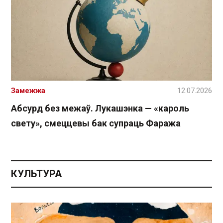
Замежжа
12.07.2026
Абсурд без межаў. Лукашэнка — «кароль
свету», смеццевы бак супраць Фаража
КУЛЬТУРА