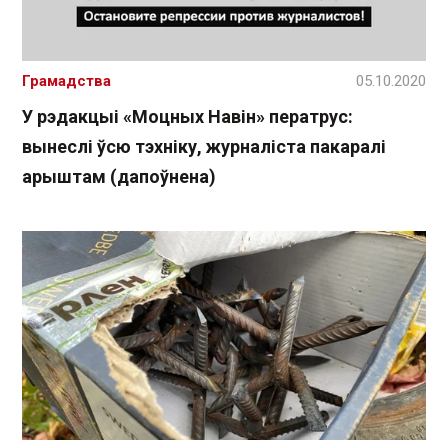
Грамадства
05.10.2020
У рэдакцыі «Моцных Навін» ператрус:
вынеслі ўсю тэхніку, журналіста пакаралі
арыштам (дапоўнена)