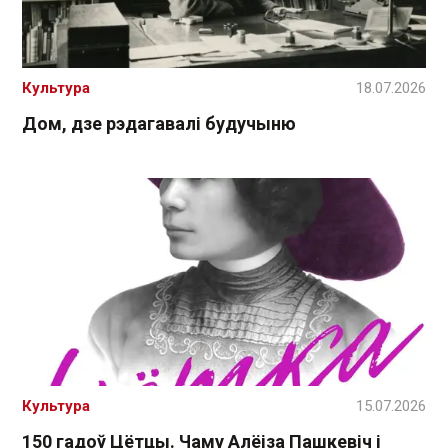
Культура
18.07.2026
Дом, дзе рэдагавалі будучыню
Культура
15.07.2026
150 гадоў Цётцы. Чаму Алёіза Пашкевіч і