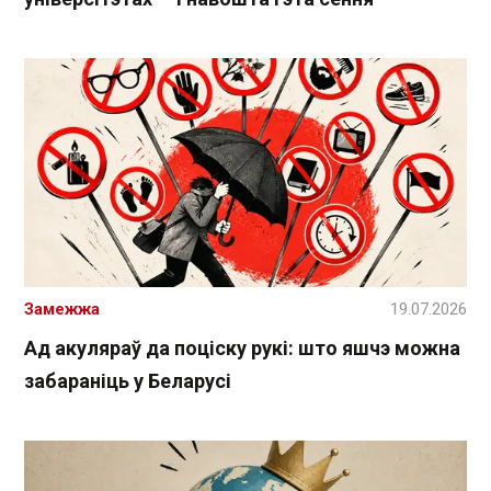
Замежжа
19.07.2026
Ад акуляраў да поціску рукі: што яшчэ можна
забараніць у Беларусі