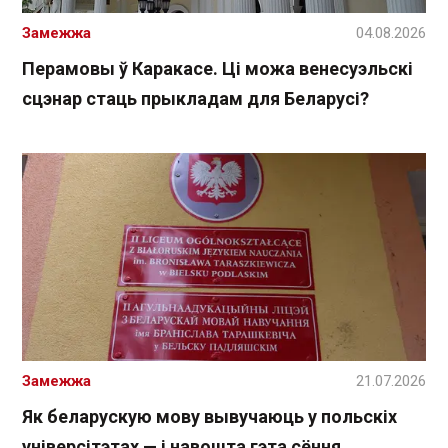
Замежжа
04.08.2026
Перамовы ў Каракасе. Ці можа венесуэльскі
сцэнар стаць прыкладам для Беларусі?
Замежжа
21.07.2026
Як беларускую мову вывучаюць у польскіх
універсітэтах — і навошта гэта сёння