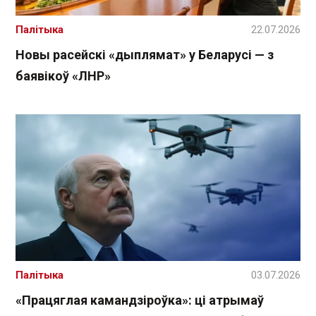
Палітыка
22.07.2026
Новы расейскі «дыплямат» у Беларусі — з
баявікоў «ЛНР»
Палітыка
03.07.2026
«Працяглая камандзіроўка»: ці атрымаў