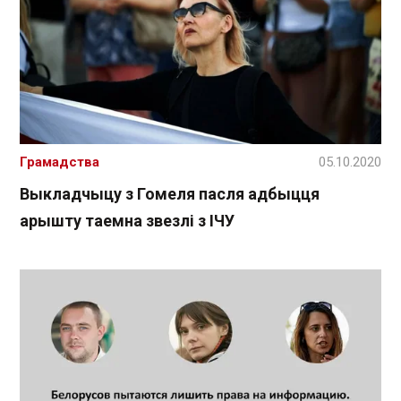
Грамадства
05.10.2020
Выкладчыцу з Гомеля пасля адбыцця
арышту таемна звезлі з ІЧУ