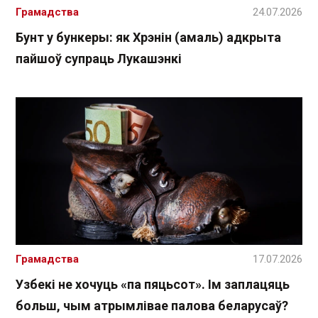
Грамадства
24.07.2026
Бунт у бункеры: як Хрэнін (амаль) адкрыта
пайшоў супраць Лукашэнкі
Грамадства
17.07.2026
Узбекі не хочуць «па пяцьсот». Ім заплацяць
больш, чым атрымлівае палова беларусаў?