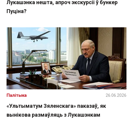
Лукашэнка нешта, апроч экскурсіі ў бункер
Пуціна?
Палітыка
26.06.2026
«Ультыматум Зяленскага» паказаў, як
вынікова размаўляць з Лукашэнкам