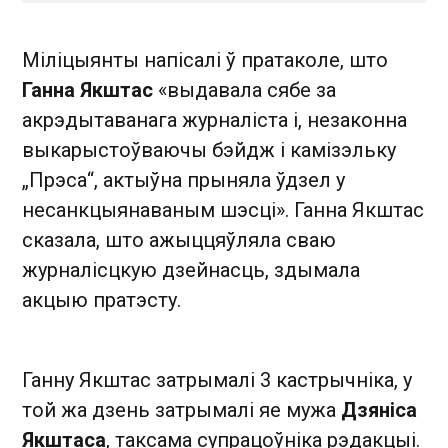
Міліцыянты напісалі ў пратаколе, што
Ганна Якштас
«выдавала сябе за
акрэдытаванага журналіста і, незаконна
выкарыстоўваючы бэйдж і камізэльку
„Прэса“, актыўна прыняла ўдзел у
несанкцыянаваным шэсці». Ганна Якштас
сказала, што ажыццяўляла сваю
журналісцкую дзейнасць, здымала
акцыю пратэсту.
Ганну Якштас затрымалі 3 кастрычніка, у
той жа дзень затрымалі яе мужа
Дзяніса
Якштаса
, таксама супрацоўніка рэдакцыі.