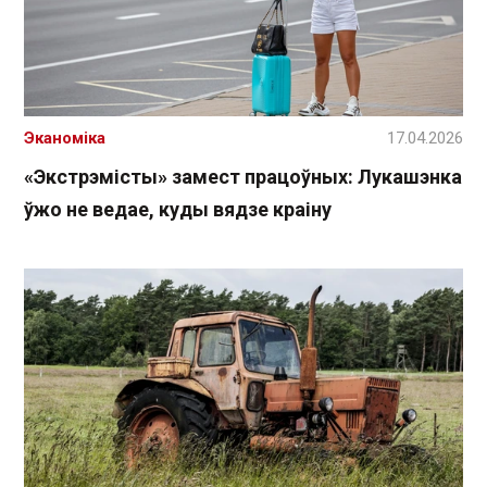
Эканоміка
17.04.2026
«Экстрэмісты» замест працоўных: Лукашэнка
ўжо не ведае, куды вядзе краіну