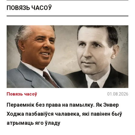
ПОВЯЗЬ ЧАСОЎ
Повязь часоў
01.08.2026
Пераемнік без права на памылку. Як Энвер
Ходжа пазбавіўся чалавека, які павінен быў
атрымаць яго ўладу