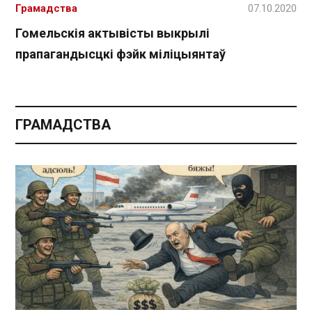
Грамадства
07.10.2020
Гомельскія актывісты выкрылі
прапагандысцкі фэйк міліцыянтаў
ГРАМАДСТВА