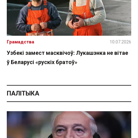
Грамадства
10.07.2026
Узбекі замест масквічоў: Лукашэнка не вітае
ў Беларусі «рускіх братоў»
ПАЛІТЫКА