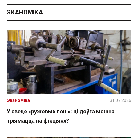
ЭКАНОМІКА
Эканоміка
31.07.2026
У свеце «ружовых поні»: ці доўга можна
трымацца на фікцыях?