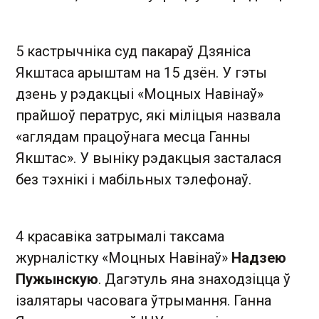
5 кастрычніка суд пакараў Дзяніса
Якштаса арыштам на 15 дзён. У гэты
дзень у рэдакцыі «Моцных Навінаў»
прайшоў ператрус, які міліцыя назвала
«аглядам працоўнага месца Ганны
Якштас». У выніку рэдакцыя засталася
без тэхнікі і мабільных тэлефонаў.
4 красавіка затрымалі таксама
журналістку «Моцных Навінаў»
Надзею
Пужынскую
. Дагэтуль яна знаходзіцца ў
ізалятары часовага ўтрымання. Ганна