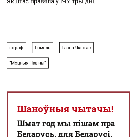
Якштас правяла ў ІЧУ тры дні.
штраф
Гомель
Ганна Якштас
"Моцныя Навіны"
Шаноўныя чытачы!
Шмат год мы пішам пра
Беларусь, для Беларусі,