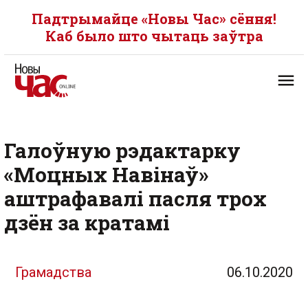
Падтрымайце «Новы Час» сёння!
Каб было што чытаць заўтра
Галоўную рэдактарку
«Моцных Навінаў»
аштрафавалі пасля трох
дзён за кратамі
Грамадства
06.10.2020