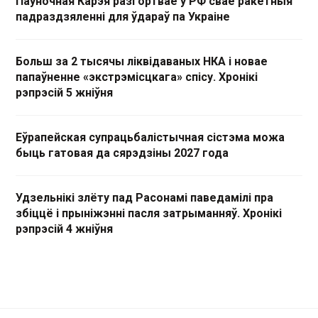
Паўночная Карэя разгортвае ў РФ свае ракетныя
падраздзяленні для ўдараў па Украіне
Больш за 2 тысячы ліквідаваных НКА і новае
папаўненне «экстрэмісцкага» спісу. Хронікі
рэпрэсій 5 жніўня
Еўрапейская супрацьбалістычная сістэма можа
быць гатовая да сярэдзіны 2027 года
Удзельнікі злёту пад Расонамі паведамілі пра
збіццё і прыніжэнні пасля затрыманняў. Хронікі
рэпрэсій 4 жніўня