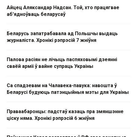
Айцец Аляксандар Надсан. Той, хто працягвае
аб'ядноўваць беларусаў
Беларусь запатрабавала ад Польшчы выдаць
журналіста. Хронікі рэпрэсій 7 жніўня
Палова расіян не лічыць паспяховымі дзеянні
сваёй арміі ў вайне супраць Украіны
Са спадзевам на Чалавека-павука: навошта ў
Беларусі будуюць патэнцыйныя мэты для Украіны
Праваабаронцы: падстаў казаць пра змяншэнне
ціску няма. Хронікі рэпрэсій 6 жніўня