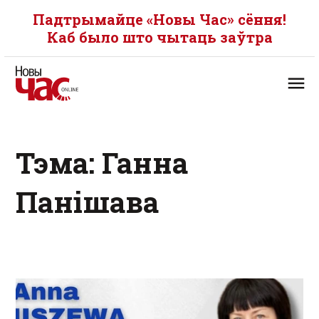
Падтрымайце «Новы Час» сёння!
Каб было што чытаць заўтра
Тэма: Ганна
Панішава