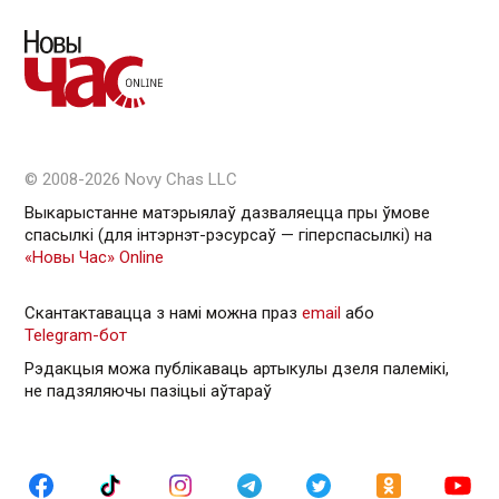
© 2008-2026 Novy Chas LLC
Выкарыстанне матэрыялаў дазваляецца пры ўмове
спасылкі (для інтэрнэт-рэсурсаў — гiперспасылкi) на
«Новы Час» Online
Скантактавацца з намі можна праз
email
або
Telegram-бот
Рэдакцыя можа публікаваць артыкулы дзеля палемікі,
не падзяляючы пазіцыі аўтараў