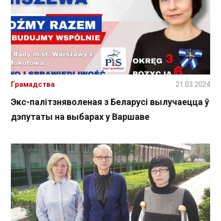
Грамадства
21.03.2024
Экс-палітзняволеная з Беларусі вылучаецца ў
дэпутаты на выбарах у Варшаве