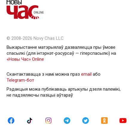
© 2008-2026 Novy Chas LLC
Выкарыстанне матэрыялаў дазваляецца пры ўмове
спасылкі (для інтэрнэт-рэсурсаў — гiперспасылкi) на
«Новы Час» Online
Скантактавацца з намі можна праз
email
або
Telegram-бот
Рэдакцыя можа публікаваць артыкулы дзеля палемікі,
не падзяляючы пазіцыі аўтараў