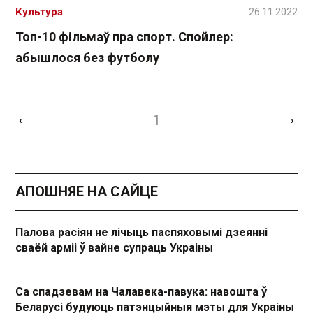
Культура
26.11.2022
Топ-10 фільмаў пра спорт. Спойлер:
абышлося без футболу
1
‹
›
АПОШНЯЕ НА САЙЦЕ
Палова расіян не лічыць паспяховымі дзеянні
сваёй арміі ў вайне супраць Украіны
Са спадзевам на Чалавека-павука: навошта ў
Беларусі будуюць патэнцыйныя мэты для Украіны