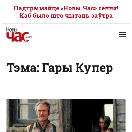
Падтрымайце «Новы Час» сёння!
Каб было што чытаць заўтра
Тэма: Гары Купер