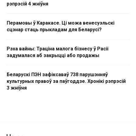
рэпрэсій 4 жніўня
Перамовы ў Каракасе. Ці можа венесуэльскі
сцэнар стаць прыкладам для Беларусі?
Рэха вайны: Траціна малога бізнесу ў Расіі
задумалася аб закрыцці або продажы
Беларускі ПЭН зафіксаваў 738 парушэнняў
культурных правоў за паўгоддзе. Хронікі рэпрэсій
3 жніўня