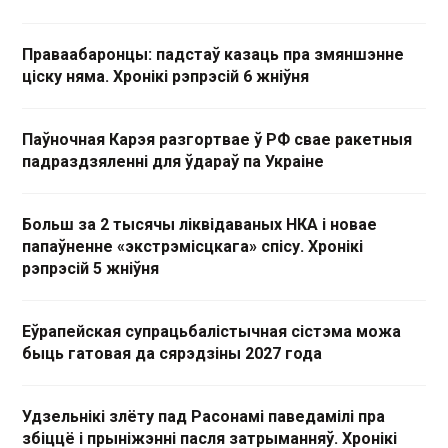
Праваабаронцы: падстаў казаць пра змяншэнне
ціску няма. Хронікі рэпрэсій 6 жніўня
Паўночная Карэя разгортвае ў РФ свае ракетныя
падраздзяленні для ўдараў па Украіне
Больш за 2 тысячы ліквідаваных НКА і новае
папаўненне «экстрэмісцкага» спісу. Хронікі
рэпрэсій 5 жніўня
Еўрапейская супрацьбалістычная сістэма можа
быць гатовая да сярэдзіны 2027 года
Удзельнікі злёту пад Расонамі паведамілі пра
збіццё і прыніжэнні пасля затрыманняў. Хронікі