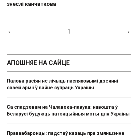
знеслі канчаткова
1
‹
›
АПОШНЯЕ НА САЙЦЕ
Палова расіян не лічыць паспяховымі дзеянні
сваёй арміі ў вайне супраць Украіны
Са спадзевам на Чалавека-павука: навошта ў
Беларусі будуюць патэнцыйныя мэты для Украіны
Праваабаронцы: падстаў казаць пра змяншэнне