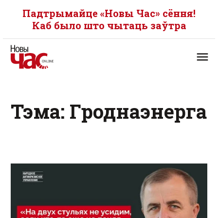
Падтрымайце «Новы Час» сёння!
Каб было што чытаць заўтра
Тэма: Гроднаэнерга