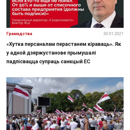
Грамадства
30.01.2021
«Хутка персаналам перастанем кіраваць». Як
у адной дзяржустанове прымушалі
падпісвацца супраць санкцый ЕС