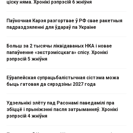
ціску няма. Хронікі рэпрэсій 6 жніўня
Паўночная Карэя разгортвае ў РФ свае ракетныя
падраздзяленні для ўдараў па Украіне
Больш за 2 тысячы ліквідаваных НКА і новае
папаўненне «экстрэмісцкага» спісу. Хронікі
рэпрэсій 5 жніўня
Еўрапейская супрацьбалістычная сістэма можа
быць гатовая да сярэдзіны 2027 года
Удзельнікі злёту пад Расонамі паведамілі пра
збіццё і прыніжэнні пасля затрыманняў. Хронікі
рэпрэсій 4 жніўня