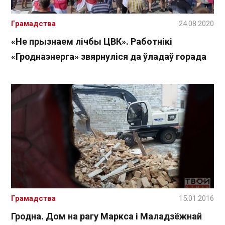
Грамадства
24.08.2020
«Не прызнаем лічбы ЦВК». Работнікі
«Гроднаэнерга» звярнуліся да ўладаў горада
Грамадства
15.01.2016
Гродна. Дом на рагу Маркса і Маладзёжнай