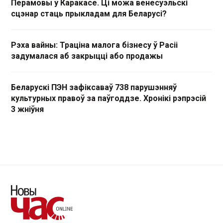
Перамовы ў Каракасе. Ці можа венесуэльскі
сцэнар стаць прыкладам для Беларусі?
Рэха вайны: Траціна малога бізнесу ў Расіі
задумалася аб закрыцці або продажы
Беларускі ПЭН зафіксаваў 738 парушэнняў
культурных правоў за паўгоддзе. Хронікі рэпрэсій
3 жніўня