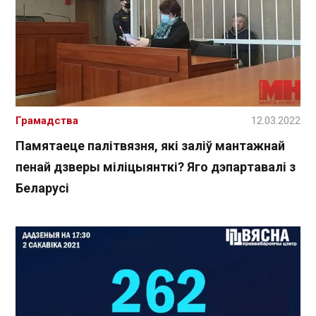
Грамадства
12.03.2022
Памятаеце палітвязня, які заліў мантажнай
пенай дзверы міліцыянткі? Яго дэпартавалі з
Беларусі