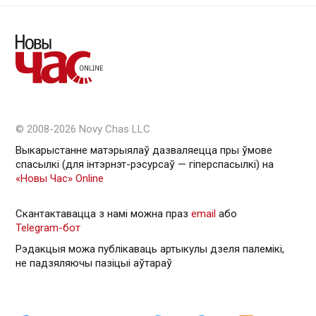
© 2008-2026 Novy Chas LLC
Выкарыстанне матэрыялаў дазваляецца пры ўмове
спасылкі (для інтэрнэт-рэсурсаў — гiперспасылкi) на
«Новы Час» Online
Скантактавацца з намі можна праз
email
або
Telegram-бот
Рэдакцыя можа публікаваць артыкулы дзеля палемікі,
не падзяляючы пазіцыі аўтараў