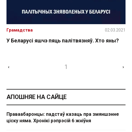
Грамадства
02.03.2021
У Беларусі яшчэ пяць палітвязняў. Хто яны?
1
‹
›
АПОШНЯЕ НА САЙЦЕ
Праваабаронцы: падстаў казаць пра змяншэнне
ціску няма. Хронікі рэпрэсій 6 жніўня