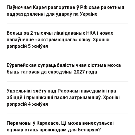
Паўночная Карэя разгортвае ў РФ свае ракетныя
падраздзяленні для ўдараў па Украіне
Больш за 2 тысячы ліквідаваных НКА і новае
папаўненне «экстрэмісцкага» спісу. Хронікі
рэпрэсій 5 жніўня
Еўрапейская супрацьбалістычная сістэма можа
быць гатовая да сярэдзіны 2027 года
Удзельнікі злёту пад Расонамі паведамілі пра
збіццё і прыніжэнні пасля затрыманняў. Хронікі
рэпрэсій 4 жніўня
Перамовы ў Каракасе. Ці можа венесуэльскі
сцэнар стаць прыкладам для Беларусі?