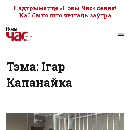
Падтрымайце «Новы Час» сёння!
Каб было што чытаць заўтра
Тэма: Ігар
Капанайка