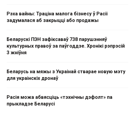
Рэха вайны: Траціна малога бізнесу ў Расіі
задумалася аб закрыцці або продажы
Беларускі ПЭН зафіксаваў 738 парушэнняў
культурных правоў за паўгоддзе. Хронікі рэпрэсій
3 жніўня
Беларусь на мяжы з Украінай стварае новую мэту
для украінскіх дронаў
Расія можа абвясціць «тэхнічны дэфолт» па
прыкладзе Беларусі