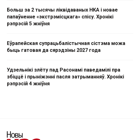
Больш за 2 тысячы ліквідаваных НКА і новае
папаўненне «экстрэмісцкага» спісу. Хронікі
рэпрэсій 5 жніўня
Еўрапейская супрацьбалістычная сістэма можа
быць гатовая да сярэдзіны 2027 года
Удзельнікі злёту пад Расонамі паведамілі пра
збіццё і прыніжэнні пасля затрыманняў. Хронікі
рэпрэсій 4 жніўня