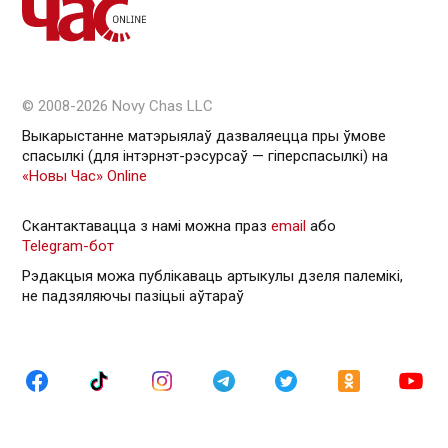
© 2008-2026 Novy Chas LLC
Выкарыстанне матэрыялаў дазваляецца пры ўмове
спасылкі (для інтэрнэт-рэсурсаў — гiперспасылкi) на
«Новы Час» Online
Скантактавацца з намі можна праз
email
або
Telegram-бот
Рэдакцыя можа публікаваць артыкулы дзеля палемікі,
не падзяляючы пазіцыі аўтараў