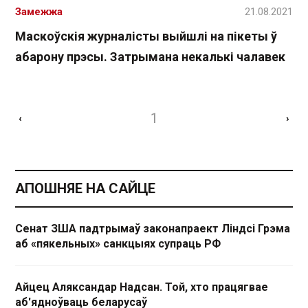
Замежжа
21.08.2021
Маскоўскія журналісты выйшлі на пікеты ў
абарону прэсы. Затрымана некалькі чалавек
1
‹
›
АПОШНЯЕ НА САЙЦЕ
Сенат ЗША падтрымаў законапраект Ліндсі Грэма
аб «пякельных» санкцыях супраць РФ
Айцец Аляксандар Надсан. Той, хто працягвае
аб'ядноўваць беларусаў