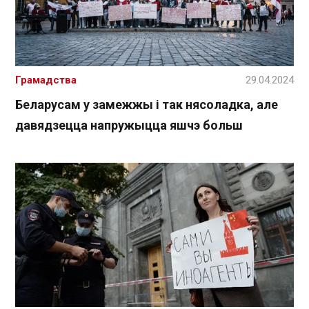
Грамадства
29.04.2024
Беларусам у замежжы і так нясоладка, але
давядзецца напружыцца яшчэ больш