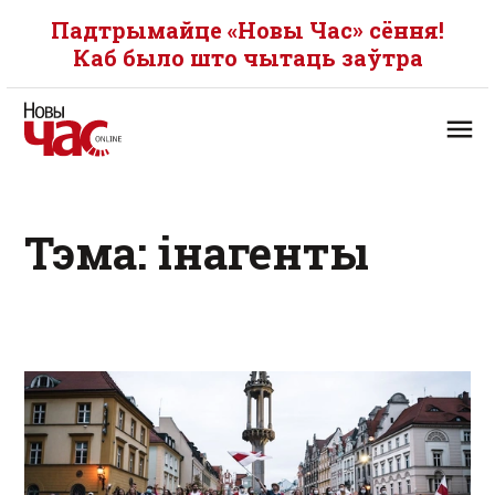
Падтрымайце «Новы Час» сёння!
Каб было што чытаць заўтра
Тэма: інагенты