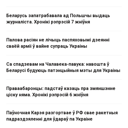
Беларусь запатрабавала ад Польшчы выдаць
журналіста. Хронікі рэпрэсій 7 жніўня
Палова расіян не лічыць паспяховымі дзеянні
сваёй арміі ў вайне супраць Украіны
Са спадзевам на Чалавека-павука: навошта ў
Беларусі будуюць патэнцыйныя мэты для Украіны
Праваабаронцы: падстаў казаць пра змяншэнне
ціску няма. Хронікі рэпрэсій 6 жніўня
Паўночная Карэя разгортвае ў РФ свае ракетныя
падраздзяленні для ўдараў па Украіне