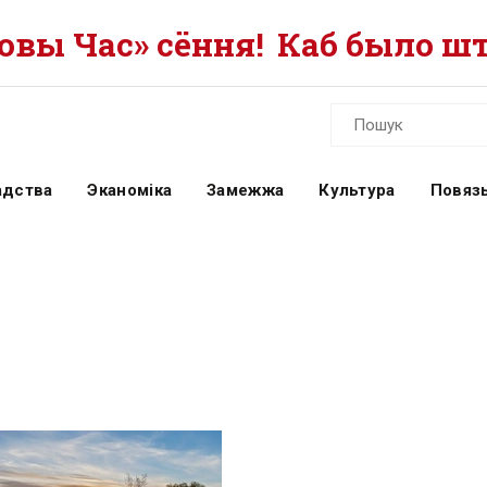
вы Час» сёння!
Каб было шт
адства
Эканоміка
Замежжа
Культура
Повязь