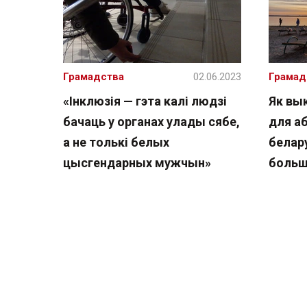
Грамадства
02.06.2023
Грамад
«Інклюзія — гэта калі людзі
Як вы
бачаць у органах улады сябе,
для аб
а не толькі белых
белар
цысгендарных мужчын»
больш