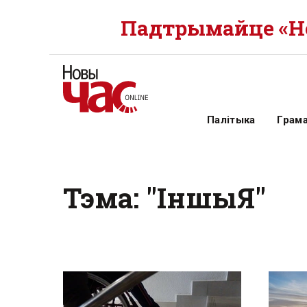
Падтрымайце «Но
Палітыка
Грам
Тэма: "ІншыЯ"