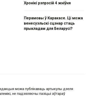
Хронікі рэпрэсій 4 жніўня
Перамовы ў Каракасе. Ці можа
венесуэльскі сцэнар стаць
прыкладам для Беларусі?
эдакцыя можа публікаваць артыкулы дзеля
алемікі, не падзяляючы пазіцыі аўтараў