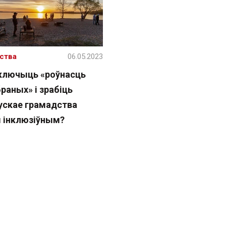
ства
06.05.2023
ключыць «роўнасць
раных» і зрабіць
ускае грамадства
 інклюзіўным?