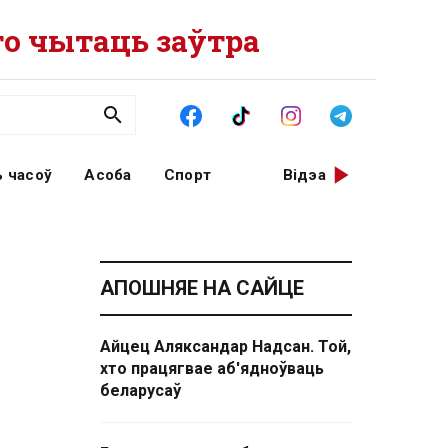
о чытаць заўтра
 часоў
Асоба
Спорт
Відэа
АПОШНЯЕ НА САЙЦЕ
Айцец Аляксандар Надсан. Той,
хто працягвае аб'ядноўваць
беларусаў