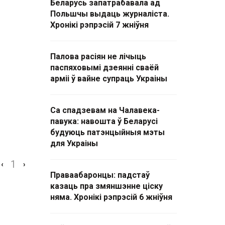
Беларусь запатрабавала ад
Польшчы выдаць журналіста.
Хронікі рэпрэсій 7 жніўня
Палова расіян не лічыць
паспяховымі дзеянні сваёй
арміі ў вайне супраць Украіны
Са спадзевам на Чалавека-
павука: навошта ў Беларусі
будуюць патэнцыйныя мэты
для Украіны
1
‹
›
Праваабаронцы: падстаў
казаць пра змяншэнне ціску
няма. Хронікі рэпрэсій 6 жніўня