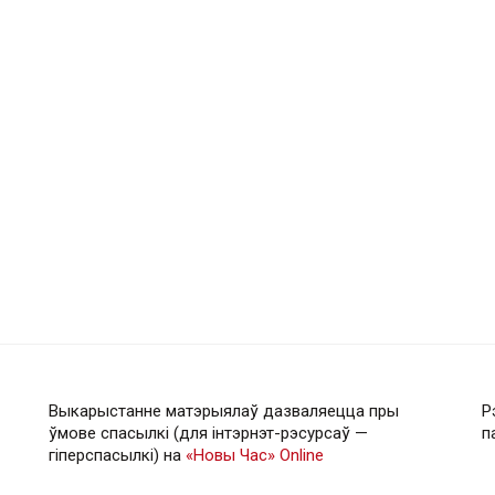
Выкарыстанне матэрыялаў дазваляецца пры
Р
ўмове спасылкі (для інтэрнэт-рэсурсаў —
п
гiперспасылкi) на
«Новы Час» Online