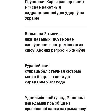
Паўночная Карэя разгортвае ў
РФ свае ракетныя
падраздзяленні для ўдараў па
Украіне
Больш за 2 тысячы
ліквідаваных НКА і новае
папаўненне «экстрэмісцкага»
спісу. Хронікі рэпрэсій 5 жніўня
Еўрапейская
супрацьбалістычная сістэма
можа быць гатовая да
сярэдзіны 2027 года
Удзельнікі злёту пад Расонамі
паведамілі пра збіццё і
прыніжэнні пасля затрыманняў.