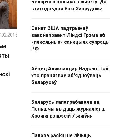
Беларус з вольнага сьвету. Да
стагодзьдзя Янкі Запрудніка
Сенат ЗША падтрымаў
.02.2015
законапраект Ліндсі Грэма аб
«пякельных» санкцыях супраць
ьм
РФ
няты
Айцец Аляксандар Надсан. Той,
нскі
хто працягвае аб'ядноўваць
беларусаў
Беларусь запатрабавала ад
Польшчы выдаць журналіста.
Хронікі рэпрэсій 7 жніўня
Палова расіян не лічыць