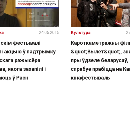
жа
24.05.2015
Культура
27
нскім фестывалі
Кароткаметражны філ
лі акцыю ў падтрымку
&quot;Вылет&quot;, з
нскага рэжысёра
пры ўдзеле беларусаў,
а, якога захапілі і
спрабуе прабіцца на Ка
юць ў Расіі
кінафестываль