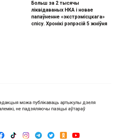
Больш за 2 тысячы
ліквідаваных НКА і новае
папаўненне «экстрэмісцкага»
спісу. Хронікі рэпрэсій 5 жніўня
эдакцыя можа публікаваць артыкулы дзеля
алемікі, не падзяляючы пазіцыі аўтараў