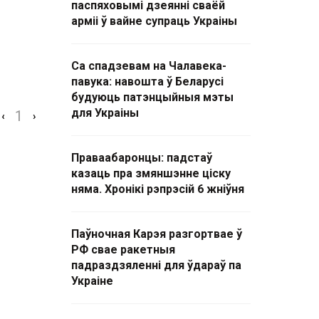
паспяховымі дзеянні сваёй
арміі ў вайне супраць Украіны
Са спадзевам на Чалавека-
павука: навошта ў Беларусі
будуюць патэнцыйныя мэты
для Украіны
1
‹
›
Праваабаронцы: падстаў
казаць пра змяншэнне ціску
няма. Хронікі рэпрэсій 6 жніўня
Паўночная Карэя разгортвае ў
РФ свае ракетныя
падраздзяленні для ўдараў па
Украіне