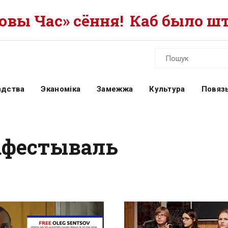
вы Час» сёння!
Каб было шт
адства
Эканоміка
Замежжа
Культура
Повязь
нафестываль