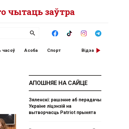
о чытаць заўтра
 часоў
Асоба
Спорт
Відэа
АПОШНЯЕ НА САЙЦЕ
Зяленскі: рашэнне аб перадачы
Украіне ліцэнзій на
вытворчасць Patriot прынята