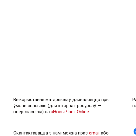
Выкарыстанне матэрыялаў дазваляецца пры
Р
ўмове спасылкі (для інтэрнэт-рэсурсаў —
п
гiперспасылкi) на
«Новы Час» Online
Скантактавацца з намі можна праз
email
або