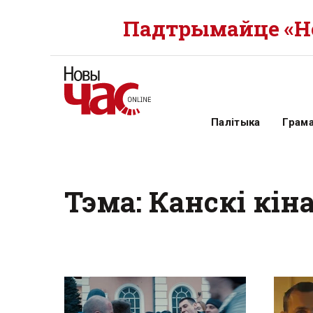
Падтрымайце «Но
Палітыка
Грам
Тэма: Канскі кі