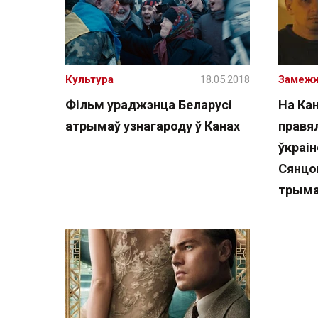
Культура
18.05.2018
Замеж
Фільм ураджэнца Беларусі
На Ка
атрымаў узнагароду ў Канах
правя
ўкраі
Сянцов
трыма