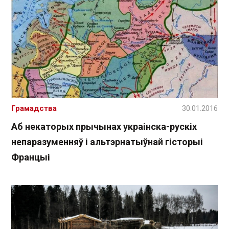
Грамадства
30.01.2016
Аб некаторых прычынах украінска-рускіх
непаразуменняў і альтэрнатыўнай гісторыі
Францыі