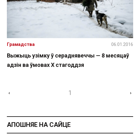
Грамадства
06.01.2016
Выжыць узімку ў сераднявеччы — 8 месяцаў
адзін ва ўмовах Х стагоддзя
1
‹
›
АПОШНЯЕ НА САЙЦЕ