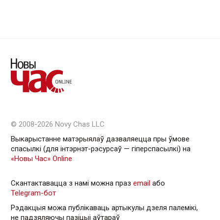
© 2008-2026 Novy Chas LLC
Выкарыстанне матэрыялаў дазваляецца пры ўмове
спасылкі (для інтэрнэт-рэсурсаў — гiперспасылкi) на
«Новы Час» Online
Скантактавацца з намі можна праз
email
або
Telegram-бот
Рэдакцыя можа публікаваць артыкулы дзеля палемікі,
не падзяляючы пазіцыі аўтараў