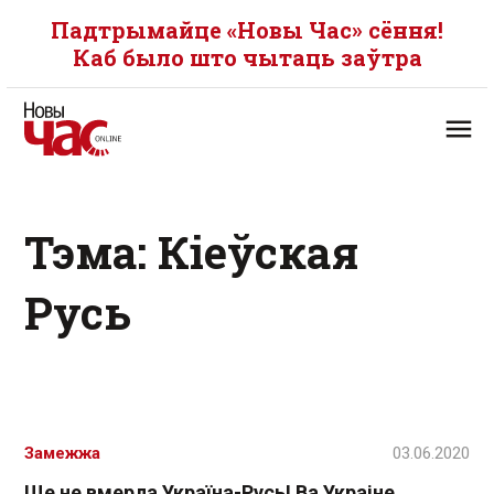
Падтрымайце «Новы Час» сёння!
Каб было што чытаць заўтра
Тэма: Кіеўская
Русь
Замежжа
03.06.2020
Ще не вмерла Україна-Русь! Ва Украіне