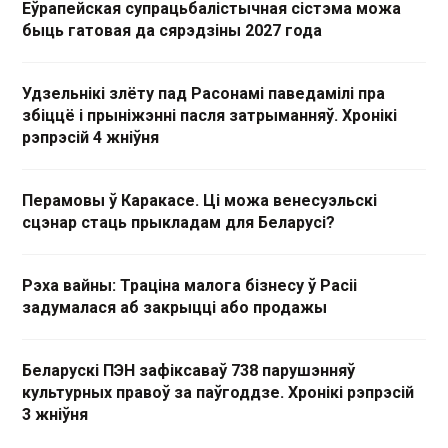
Еўрапейская супрацьбалістычная сістэма можа
быць гатовая да сярэдзіны 2027 года
Удзельнікі злёту пад Расонамі паведамілі пра
збіццё і прыніжэнні пасля затрыманняў. Хронікі
рэпрэсій 4 жніўня
Перамовы ў Каракасе. Ці можа венесуэльскі
сцэнар стаць прыкладам для Беларусі?
Рэха вайны: Траціна малога бізнесу ў Расіі
задумалася аб закрыцці або продажы
Беларускі ПЭН зафіксаваў 738 парушэнняў
культурных правоў за паўгоддзе. Хронікі рэпрэсій
3 жніўня