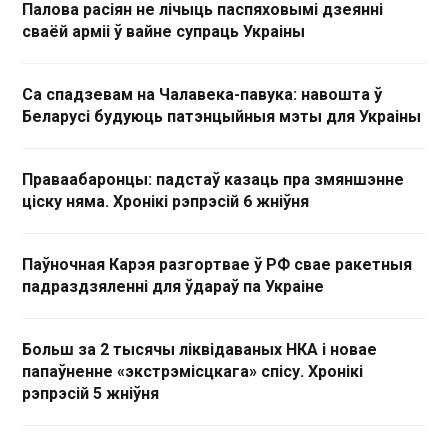
Палова расіян не лічыць паспяховымі дзеянні
сваёй арміі ў вайне супраць Украіны
Са спадзевам на Чалавека-павука: навошта ў
Беларусі будуюць патэнцыйныя мэты для Украіны
Праваабаронцы: падстаў казаць пра змяншэнне
ціску няма. Хронікі рэпрэсій 6 жніўня
Паўночная Карэя разгортвае ў РФ свае ракетныя
падраздзяленні для ўдараў па Украіне
Больш за 2 тысячы ліквідаваных НКА і новае
папаўненне «экстрэмісцкага» спісу. Хронікі
рэпрэсій 5 жніўня