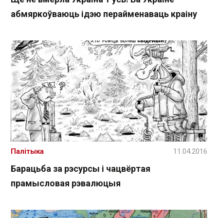
абмяркоўваюць ідэю перайменаваць краіну
Палітыка
11.04.2016
Барацьба за рэсурсы і чацвёртая
прамысловая рэвалюцыя