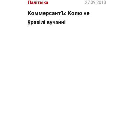
Палітыка
27.09.2013
КоммерсантЪ: Колю не
ўразілі вучэнні