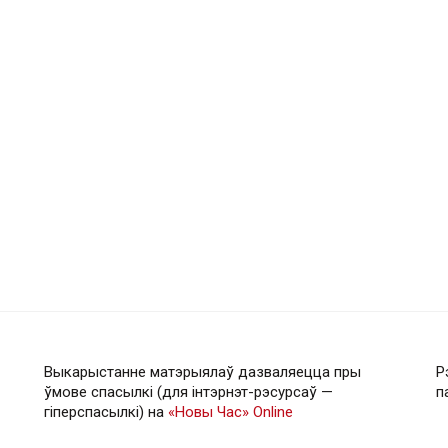
Выкарыстанне матэрыялаў дазваляецца пры
Р
ўмове спасылкі (для інтэрнэт-рэсурсаў —
п
гiперспасылкi) на
«Новы Час» Online