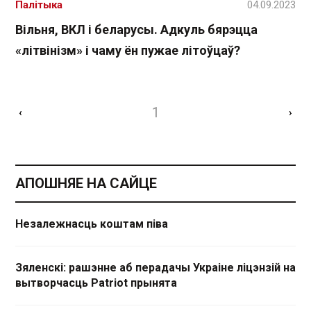
Палітыка
04.09.2023
Вільня, ВКЛ і беларусы. Адкуль бярэцца
«літвінізм» і чаму ён пужае літоўцаў?
1
‹
›
АПОШНЯЕ НА САЙЦЕ
Незалежнасць коштам піва
Зяленскі: рашэнне аб перадачы Украіне ліцэнзій на
вытворчасць Patriot прынята