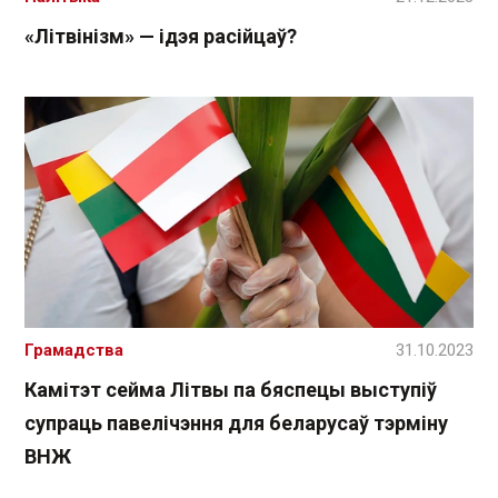
«Літвінізм» — ідэя расійцаў?
Грамадства
31.10.2023
Камітэт сейма Літвы па бяспецы выступіў
супраць павелічэння для беларусаў тэрміну
ВНЖ