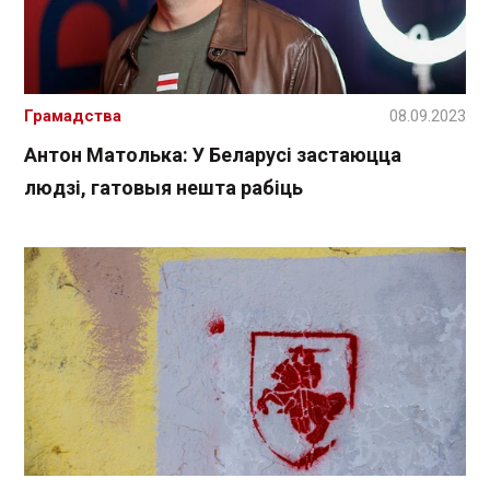
Грамадства
08.09.2023
Антон Матолька: У Беларусі застаюцца
людзі, гатовыя нешта рабіць