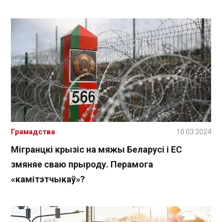
Грамадства
10.03.2024
Мігранцкі крызіс на мяжы Беларусі і ЕС
змяняе сваю прыроду. Перамога
«камітэтчыкаў»?