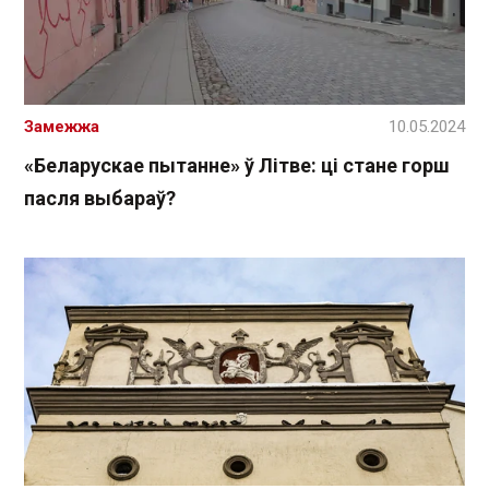
Замежжа
10.05.2024
«Беларускае пытанне» ў Літве: ці стане горш
пасля выбараў?