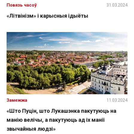
Повязь часоў
31.03.2024
«Літвінізм» і карысныя ідыёты
Замежжа
11.03.2024
«Што Пуцін, што Лукашэнка пакутуюць на
манію велічы, а пакутуюць ад іх маніі
звычайныя людзі»