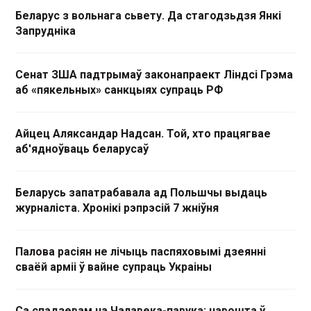
Беларус з вольнага сьвету. Да стагодзьдзя Янкі
Запрудніка
Сенат ЗША падтрымаў законапраект Ліндсі Грэма
аб «пякельных» санкцыях супраць РФ
Айцец Аляксандар Надсан. Той, хто працягвае
аб'ядноўваць беларусаў
Беларусь запатрабавала ад Польшчы выдаць
журналіста. Хронікі рэпрэсій 7 жніўня
Палова расіян не лічыць паспяховымі дзеянні
сваёй арміі ў вайне супраць Украіны
Са спадзевам на Чалавека-павука: навошта ў