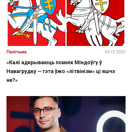
Палітыка
03.10.2023
«Калі адкрываюць помнік Міндоўгу ў
Навагрудку — гэта ўжо «літвінізм» ці яшчэ
не?»