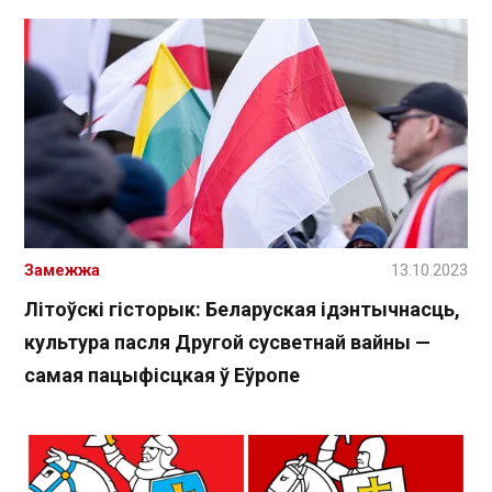
Замежжа
13.10.2023
Літоўскі гісторык: Беларуская ідэнтычнасць,
культура пасля Другой сусветнай вайны —
самая пацыфісцкая ў Еўропе