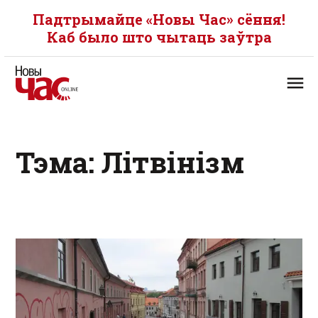
Падтрымайце «Новы Час» сёння!
Каб было што чытаць заўтра
Тэма: Літвінізм