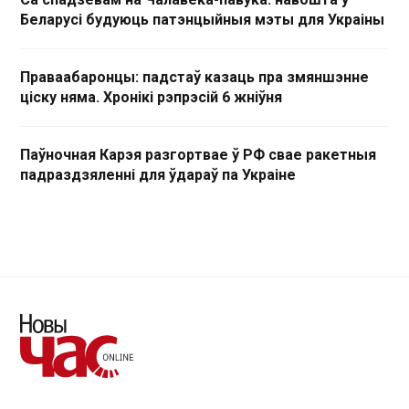
Беларусі будуюць патэнцыйныя мэты для Украіны
Праваабаронцы: падстаў казаць пра змяншэнне
ціску няма. Хронікі рэпрэсій 6 жніўня
Паўночная Карэя разгортвае ў РФ свае ракетныя
падраздзяленні для ўдараў па Украіне