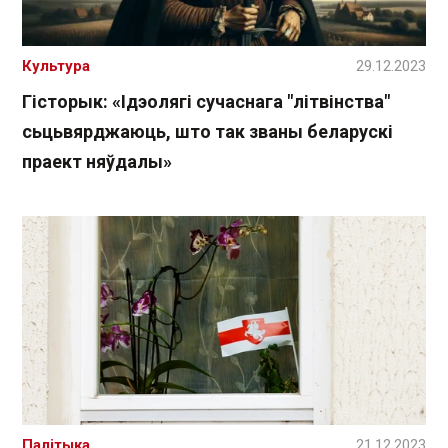
Культура
29.12.2023
Гісторык: «Ідэолягі сучаснага "літвінства"
сьцьвярджаюць, што так званы беларускі
праект няўдалы»
Палітыка
21.12.2023