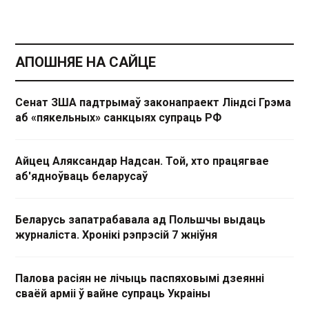
АПОШНЯЕ НА САЙЦЕ
Сенат ЗША падтрымаў законапраект Ліндсі Грэма
аб «пякельных» санкцыях супраць РФ
Айцец Аляксандар Надсан. Той, хто працягвае
аб'ядноўваць беларусаў
Беларусь запатрабавала ад Польшчы выдаць
журналіста. Хронікі рэпрэсій 7 жніўня
Палова расіян не лічыць паспяховымі дзеянні
сваёй арміі ў вайне супраць Украіны