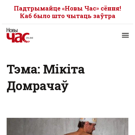
Падтрымайце «Новы Час» сёння!
Каб было што чытаць заўтра
Тэма: Мікіта
Домрачаў