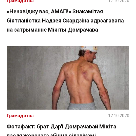
Грамадства
12.10.2020
«Ненавіджу вас, АМАП!» Знакамітая
біятланістка Надзея Скардзіна адрэагавала
на затрыманне Мікіты Домрачава
Грамадства
12.10.2020
Фотафакт: брат Дар'і Домрачавай Мікіта
пасля жорскага збіцця сілавікамі