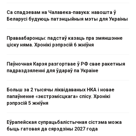
Са спадзевам на Чалавека-павука: навошта ў
Беларусі будуюць патэнцыйныя мэты для Украіны
Праваабаронцы: падстаў казаць пра змяншэнне
ціску няма. Хронікі рэпрэсій 6 жніўня
Паўночная Карэя разгортвае ў РФ свае ракетныя
падраздзяленні для ўдараў па Украіне
Больш за 2 тысячы ліквідаваных НКА і новае
папаўненне «экстрэмісцкага» спісу. Хронікі
рэпрэсій 5 жніўня
Еўрапейская супрацьбалістычная сістэма можа
быць гатовая да сярэдзіны 2027 года