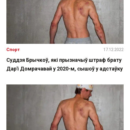
Спорт
17.12.2022
Суддзя Брычкоў, які прызначыў штраф брату
Дар'і Домрачавай у 2020-м, сышоў у адстаўку