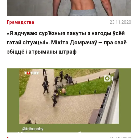
Грамадства
23.11.2020
«Я адчуваю сур'ёзныя пакуты з нагоды ўсёй
гэтай сітуацыі». Мікіта Домрачаў — пра сваё
збіццё і атрыманы штраф