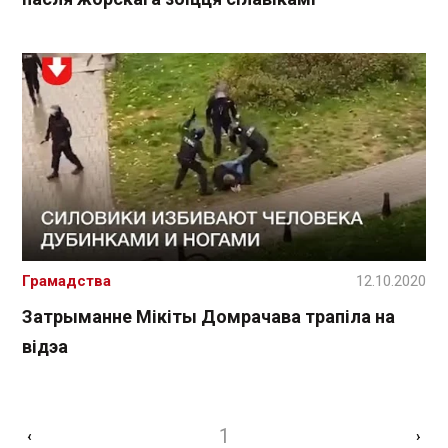
Грамадства
12.10.2020
Затрыманне Мікіты Домрачава трапіла на
відэа
1
‹
›