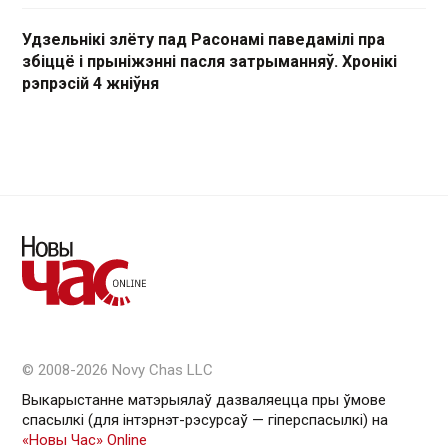
Удзельнікі злёту пад Расонамі паведамілі пра
збіццё і прыніжэнні пасля затрыманняў. Хронікі
рэпрэсій 4 жніўня
© 2008-2026 Novy Chas LLC
Выкарыстанне матэрыялаў дазваляецца пры ўмове
спасылкі (для інтэрнэт-рэсурсаў — гiперспасылкi) на
«Новы Час» Online