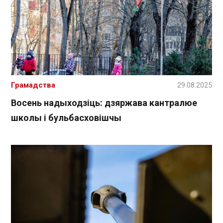
Грамадства
29.08.2025
Восень надыходзіць: дзяржава кантралюе
школы і бульбасховішчы