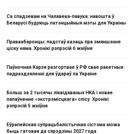
Са спадзевам на Чалавека-павука: навошта ў
Беларусі будуюць патэнцыйныя мэты для Украіны
Праваабаронцы: падстаў казаць пра змяншэнне
ціску няма. Хронікі рэпрэсій 6 жніўня
Паўночная Карэя разгортвае ў РФ свае ракетныя
падраздзяленні для ўдараў па Украіне
Больш за 2 тысячы ліквідаваных НКА і новае
папаўненне «экстрэмісцкага» спісу. Хронікі
рэпрэсій 5 жніўня
Еўрапейская супрацьбалістычная сістэма можа
быць гатовая да сярэдзіны 2027 года