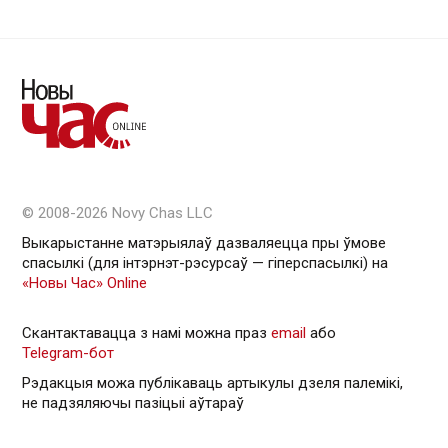
© 2008-2026 Novy Chas LLC
Выкарыстанне матэрыялаў дазваляецца пры ўмове
спасылкі (для інтэрнэт-рэсурсаў — гiперспасылкi) на
«Новы Час» Online
Скантактавацца з намі можна праз
email
або
Telegram-бот
Рэдакцыя можа публікаваць артыкулы дзеля палемікі,
не падзяляючы пазіцыі аўтараў