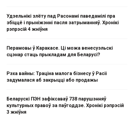
Удзельнікі злёту пад Расонамі паведамілі пра
збіццё і прыніжэнні пасля затрыманняў. Хронікі
рэпрэсій 4 жніўня
Перамовы ў Каракасе. Ці можа венесуэльскі
сцэнар стаць прыкладам для Беларусі?
Рэха вайны: Траціна малога бізнесу ў Расіі
задумалася аб закрыцці або продажы
Беларускі ПЭН зафіксаваў 738 парушэнняў
культурных правоў за паўгоддзе. Хронікі рэпрэсій
3 жніўня