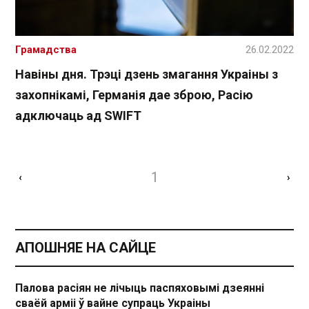
Грамадства
26.02.2022
Навіны дня. Трэці дзень змагання Украіны з
захопнікамі, Германія дае зброю, Расію
адключаць ад SWIFT
1
‹
›
АПОШНЯЕ НА САЙЦЕ
Палова расіян не лічыць паспяховымі дзеянні
сваёй арміі ў вайне супраць Украіны