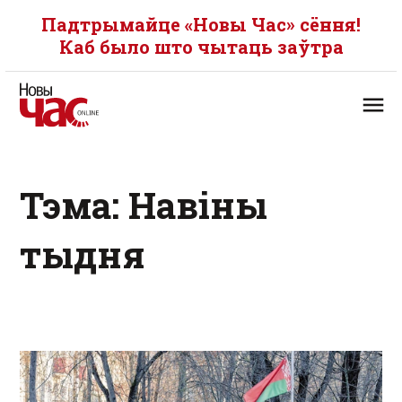
Падтрымайце «Новы Час» сёння!
Каб было што чытаць заўтра
Тэма: Навіны
тыдня