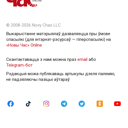
© 2008-2026 Novy Chas LLC
Выкарыстанне матэрыялаў дазваляецца пры ўмове
спасылкі (для інтэрнэт-рэсурсаў — гiперспасылкi) на
«Новы Час» Online
Скантактавацца з намі можна праз
email
або
Telegram-бот
Рэдакцыя можа публікаваць артыкулы дзеля палемікі,
не падзяляючы пазіцыі аўтараў