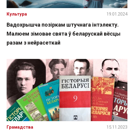
Культура
19.01.2024
Вадохрышча позіркам штучнага інтэлекту.
Малюем зімовае свята ў беларускай вёсцы
разам з нейрасеткай
Грамадства
15.11.2023