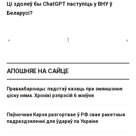
Ці здолеў бы ChatGPT паступіць у ВНУ ў
Беларусі?
1
‹
›
АПОШНЯЕ НА САЙЦЕ
Праваабаронцы: падстаў казаць пра змяншэнне
ціску няма. Хронікі рэпрэсій 6 жніўня
Паўночная Карэя разгортвае ў РФ свае ракетныя
падраздзяленні для ўдараў па Украіне