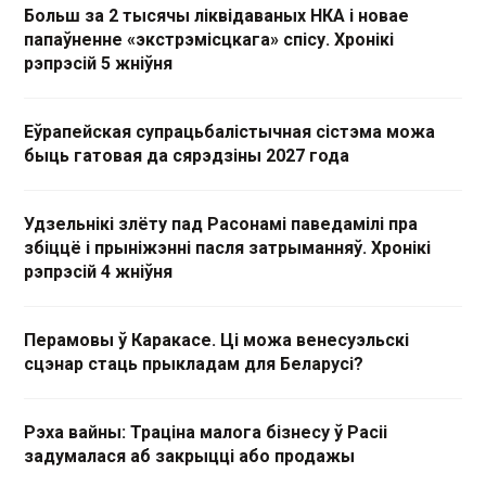
Больш за 2 тысячы ліквідаваных НКА і новае
папаўненне «экстрэмісцкага» спісу. Хронікі
рэпрэсій 5 жніўня
Еўрапейская супрацьбалістычная сістэма можа
быць гатовая да сярэдзіны 2027 года
Удзельнікі злёту пад Расонамі паведамілі пра
збіццё і прыніжэнні пасля затрыманняў. Хронікі
рэпрэсій 4 жніўня
Перамовы ў Каракасе. Ці можа венесуэльскі
сцэнар стаць прыкладам для Беларусі?
Рэха вайны: Траціна малога бізнесу ў Расіі
задумалася аб закрыцці або продажы