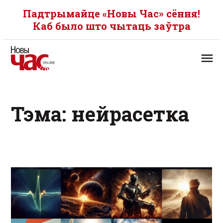
Падтрымайце «Новы Час» сёння!
Каб было што чытаць заўтра
Тэма: нейрасетка