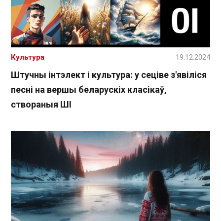
Культура
19.12.2024
Штучны інтэлект і культура: у сеціве з'явіліся
песні на вершы беларускіх класікаў,
створаныя ШІ