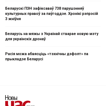
Беларускі ПЭН зафіксаваў 738 парушэнняў
культурных правоў за паўгоддзе. Хронікі рэпрэсій
3 жніўня
Беларусь на мяжы з Украінай стварае новую мэту
для украінскіх дронаў
Расія можа абвясціць «тэхнічны дэфолт» па
прыкладзе Беларусі