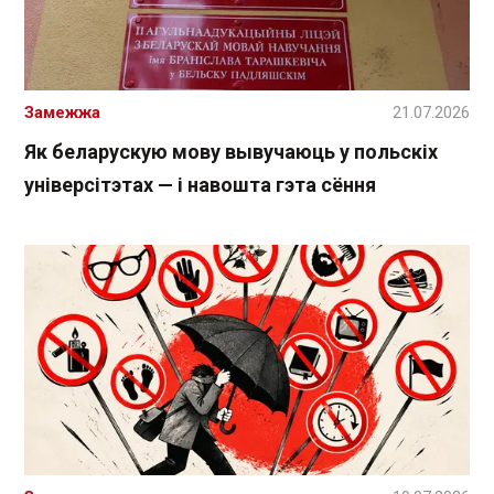
Замежжа
21.07.2026
Як беларускую мову вывучаюць у польскіх
універсітэтах — і навошта гэта сёння