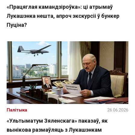
«Працяглая камандзіроўка»: ці атрымаў
Лукашэнка нешта, апроч экскурсіі ў бункер
Пуціна?
Палітыка
26.06.2026
«Ультыматум Зяленскага» паказаў, як
вынікова размаўляць з Лукашэнкам