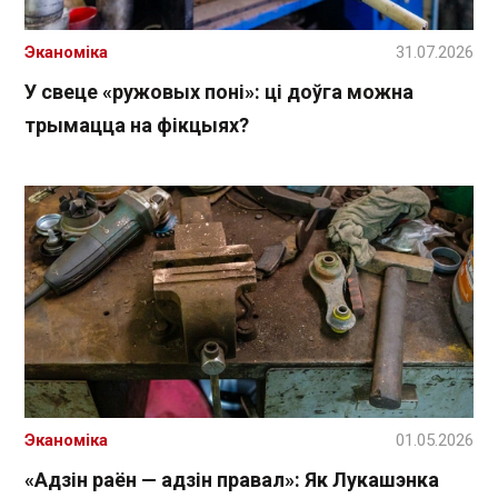
Эканоміка
31.07.2026
У свеце «ружовых поні»: ці доўга можна
трымацца на фікцыях?
Эканоміка
01.05.2026
«Адзін раён — адзін правал»: Як Лукашэнка