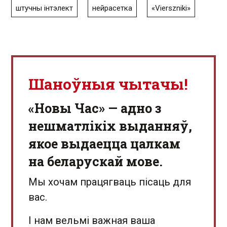
штучны інтэлект
нейрасетка
«Vierszniki»
Шаноўныя чытачы!
«Новы Час» — адно з
нешматлікіх выданняў,
якое выдаецца цалкам
на беларускай мове.
Мы хочам працягваць пісаць для
вас.
І нам вельмі важная ваша