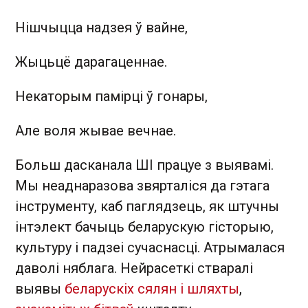
Нішчыцца надзея ў вайне,
Жыцьцё дарагаценнае.
Некаторым памірці ў гонары,
Але воля жывае вечнае.
Больш дасканала ШІ працуе з выявамі.
Мы неаднаразова звярталіся да гэтага
інструменту, каб паглядзець, як штучны
інтэлект бачыць беларускую гісторыю,
культуру і падзеі сучаснасці. Атрымалася
даволі няблага. Нейрасеткі стваралі
выявы
беларускіх сялян і шляхты
,