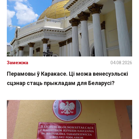
Замежжа
04.08.2026
Перамовы ў Каракасе. Ці можа венесуэльскі
сцэнар стаць прыкладам для Беларусі?