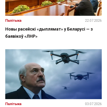
Палітыка
22.07.2026
Новы расейскі «дыплямат» у Беларусі — з
баявікоў «ЛНР»
Палітыка
03.07.2026