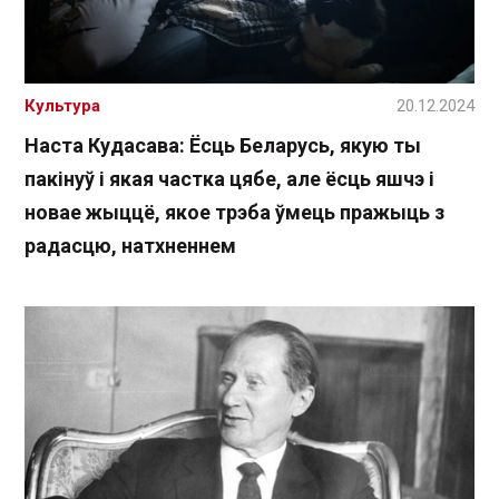
Культура
20.12.2024
Наста Кудасава: Ёсць Беларусь, якую ты
пакінуў і якая частка цябе, але ёсць яшчэ і
новае жыццё, якое трэба ўмець пражыць з
радасцю, натхненнем