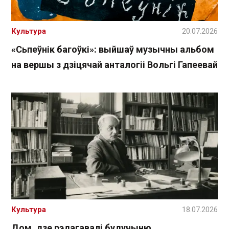
Культура
20.07.2026
«Сьпеўнік багоўкі»: выйшаў музычны альбом
на вершы з дзіцячай анталогіі Вольгі Гапеевай
Культура
18.07.2026
Дом, дзе рэдагавалі будучыню