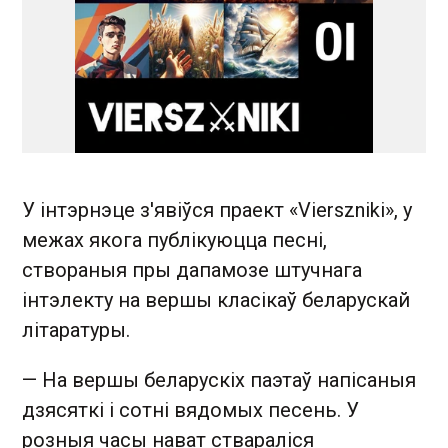
У інтэрнэце з'явіўся праект «Vierszniki», у
межах якога публікуюцца песні,
створаныя пры дапамозе штучнага
інтэлекту на вершы класікаў беларускай
літаратуры.
— На вершы беларускіх паэтаў напісаныя
дзясяткі і сотні вядомых песень. У
розныя часы нават ствараліся