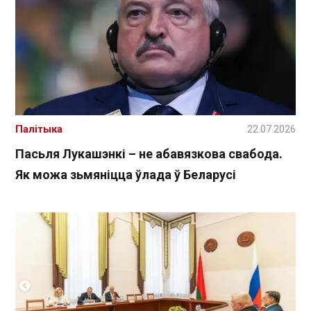
Палітыка
22.07.2026
Пасьля Лукашэнкі – не абавязкова свабода.
Як можа зьмяніцца ўлада ў Беларусі