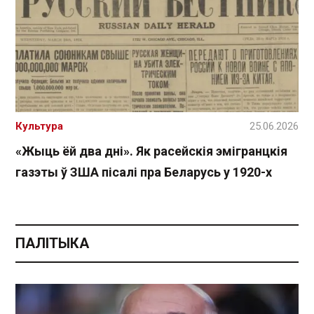
Культура
25.06.2026
«Жыць ёй два дні». Як расейскія эмігранцкія
газэты ў ЗША пісалі пра Беларусь у 1920-х
ПАЛІТЫКА