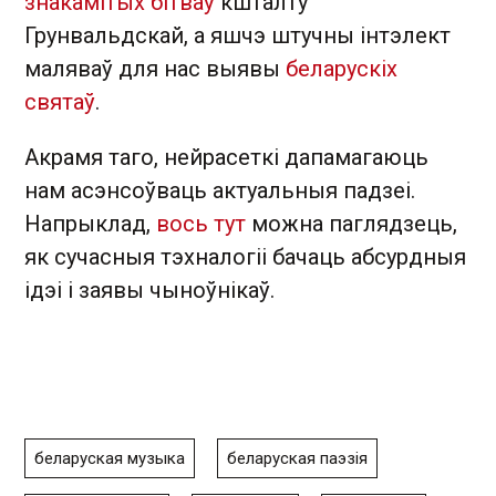
знакамітых бітваў
кшталту
Грунвальдскай, а яшчэ штучны інтэлект
маляваў для нас выявы
беларускіх
святаў
.
Акрамя таго, нейрасеткі дапамагаюць
нам асэнсоўваць актуальныя падзеі.
Напрыклад,
вось тут
можна паглядзець,
як сучасныя тэхналогіі бачаць абсурдныя
ідэі і заявы чыноўнікаў.
беларуская музыка
беларуская паэзія