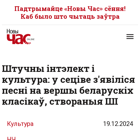
Падтрымайце «Новы Час» сёння!
Каб было што чытаць заўтра
Штучны інтэлект і
культура: у сеціве з'явіліся
песні на вершы беларускіх
класікаў, створаныя ШІ
Культура
19.12.2024
НЧ