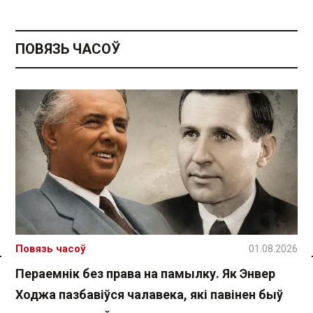
ПОВЯЗЬ ЧАСОЎ
Повязь часоў
01.08.2026
Спасылка без VPN
Пераемнік без права на памылку. Як Энвер
Ходжа пазбавіўся чалавека, які павінен быў