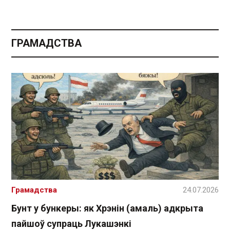
ГРАМАДСТВА
Грамадства
24.07.2026
Бунт у бункеры: як Хрэнін (амаль) адкрыта
пайшоў супраць Лукашэнкі