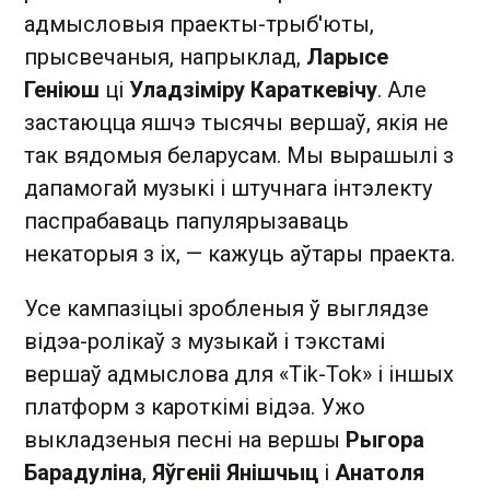
адмысловыя праекты-трыб'юты,
прысвечаныя, напрыклад,
Ларысе
Геніюш
ці
Уладзіміру Караткевічу
. Але
застаюцца яшчэ тысячы вершаў, якія не
так вядомыя беларусам. Мы вырашылі з
дапамогай музыкі і штучнага інтэлекту
паспрабаваць папулярызаваць
некаторыя з іх, — кажуць аўтары праекта.
Усе кампазіцыі зробленыя ў выглядзе
відэа-ролікаў з музыкай і тэкстамі
вершаў адмыслова для «Tik-Tok» і іншых
платформ з кароткімі відэа. Ужо
выкладзеныя песні на вершы
Рыгора
Барадуліна
,
Яўгеніі Янішчыц
і
Анатоля