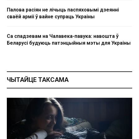
Палова расіян не лічыць паспяховымі дзеянні
сваёй арміі ў вайне супраць Украіны
Са спадзевам на Чалавека-павука: навошта ў
Беларусі будуюць патэнцыйныя мэты для Украіны
ЧЫТАЙЦЕ ТАКСАМА