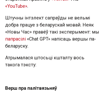
«YouTube»
.
Штучны інтэлект сапраўды не вельмі
добра працуе з беларускай мовай. Неяк
«Новы Час» правёў такі эксперымент: мы
папрасілі
«Chat GPT» напісаць вершы па-
беларуску.
Атрымалася штосьці кшталту вось
такога тэксту:
Верш пра палітвязьняў