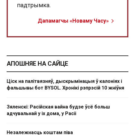
падтрымка.
Дапамагчы «Новаму Часу»
АПОШНЯЕ НА САЙЦЕ
Ціск на палітвязняў, дыскрымінацыя ў калоніях і
фальшывы бот BYSOL. Хронікі рэпрэсій 10 жніўня
Зяленскі: Расійская вайна будзе ўсё больш
адчувальнай у іх дома, у Расіі
Незалежнасць коштам піва