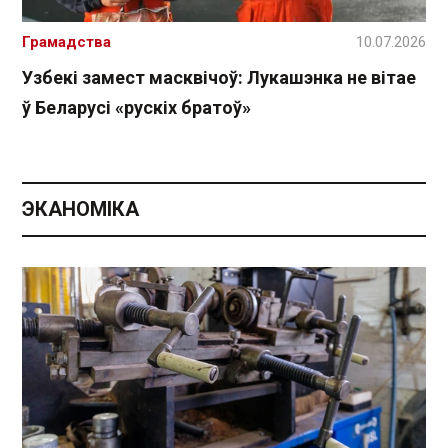
Грамадства
10.07.2026
Узбекі замест масквічоў: Лукашэнка не вітае
ў Беларусі «рускіх братоў»
ЭКАНОМІКА