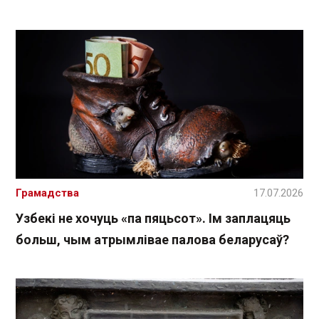
Грамадства
17.07.2026
Узбекі не хочуць «па пяцьсот». Ім заплацяць
больш, чым атрымлівае палова беларусаў?