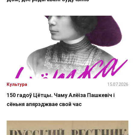
Культура
15.07.2026
150 гадоў Цётцы. Чаму Алёіза Пашкевіч і
сёньня апярэджвае свой час