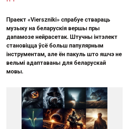
Праект «Vierszniki» спрабуе ствараць
музыку на беларускія вершы пры
дапамозе нейрасетак. Штучны інтэлект
становіцца ўсё больш папулярным
інструментам, але ён пакуль што яшчэ не
вельмі адаптаваны для беларускай
мовы.