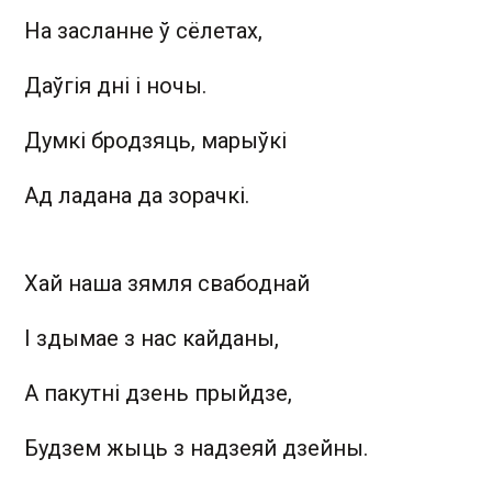
На засланне ў сёлетах,
Даўгія дні і ночы.
Думкі бродзяць, марыўкі
Ад ладана да зорачкі.
Хай наша зямля свабоднай
І здымае з нас кайданы,
А пакутні дзень прыйдзе,
Будзем жыць з надзеяй дзейны.