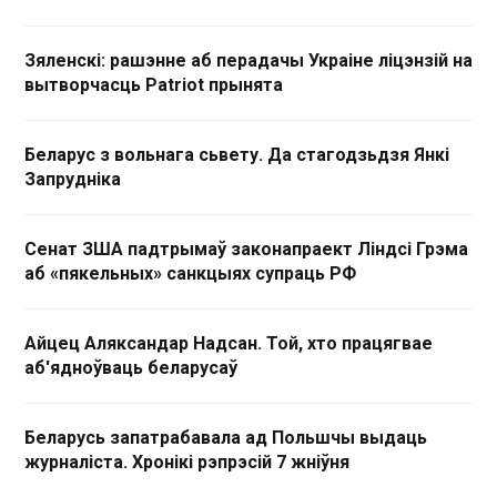
Зяленскі: рашэнне аб перадачы Украіне ліцэнзій на
вытворчасць Patriot прынята
Беларус з вольнага сьвету. Да стагодзьдзя Янкі
Запрудніка
Сенат ЗША падтрымаў законапраект Ліндсі Грэма
аб «пякельных» санкцыях супраць РФ
Айцец Аляксандар Надсан. Той, хто працягвае
аб'ядноўваць беларусаў
Беларусь запатрабавала ад Польшчы выдаць
журналіста. Хронікі рэпрэсій 7 жніўня