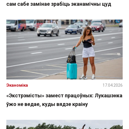
сам сабе замінае зрабіць эканамічны цуд
Эканоміка
17.04.2026
«Экстрэмісты» замест працоўных: Лукашэнка
ўжо не ведае, куды вядзе краіну