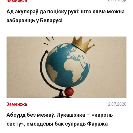
Замежжа
19.07.2026
Ад акуляраў да поціску рукі: што яшчэ можна
забараніць у Беларусі
Замежжа
12.07.2026
Абсурд без межаў. Лукашэнка — «кароль
свету», смеццевы бак супраць Фаража