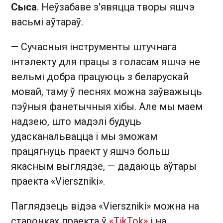
Сыса
. Неўзабаве з'явяцца творы яшчэ
васьмі аўтараў.
— Сучасныя інструменты штучнага
інтэлекту для працы з голасам яшчэ не
вельмі добра працуюць з беларускай
мовай, таму ў песнях можна заўважыць
пэўныя фанетычныя хібы. Але мы маем
надзею, што мадэлі будуць
удасканальвацца і мы зможам
працягнуць праект у яшчэ больш
якасным выглядзе, — дадаюць аўтары
праекта «Vierszniki».
Паглядзець відэа «Vierszniki» можна на
старонках праекта ў
«TikTok»
і на