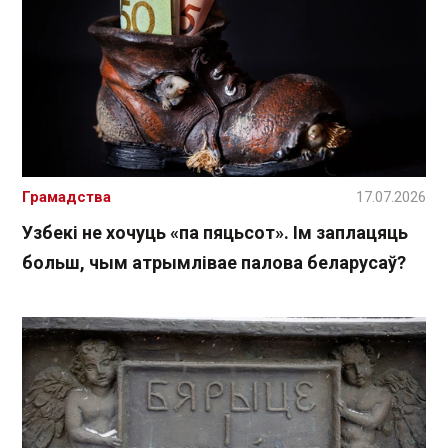
Грамадства
17.07.2026
Узбекі не хочуць «па пяцьсот». Ім заплацяць
больш, чым атрымлівае палова беларусаў?