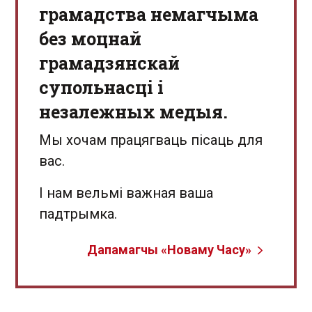
грамадства немагчыма
без моцнай
грамадзянскай
супольнасці і
незалежных медыя.
Мы хочам працягваць пісаць для
вас.
І нам вельмі важная ваша
падтрымка.
Дапамагчы «Новаму Часу»