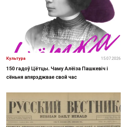
Культура
15.07.2026
150 гадоў Цётцы. Чаму Алёіза Пашкевіч і
сёньня апярэджвае свой час