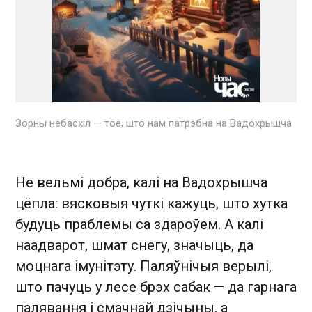
Зорны небасхіл — тое, што нам патрэбна на Вадохрышча
Не вельмі добра, калі на Вадохрышча
цёпла: вясковыя чуткі кажуць, што хутка
будуць праблемы са здароўем. А калі
наадварот, шмат снегу, значыць, да
моцнага імунітэту. Паляўнічыя верылі,
што пачуць у лесе брэх сабак — да гарнага
палявання і смачнай дзічыны, а