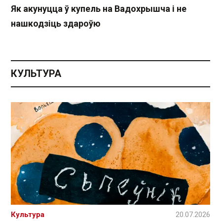
Як акунуцца ў купель на Вадохрышча і не
нашкодзіць здароўю
КУЛЬТУРА
Культура
20.07.2026