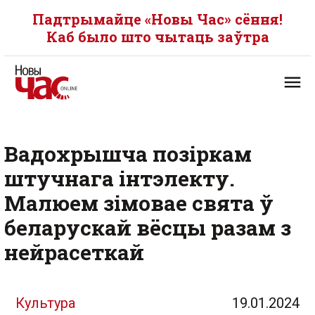
Падтрымайце «Новы Час» сёння!
Каб было што чытаць заўтра
Вадохрышча позіркам
штучнага інтэлекту.
Малюем зімовае свята ў
беларускай вёсцы разам з
нейрасеткай
Культура
19.01.2024