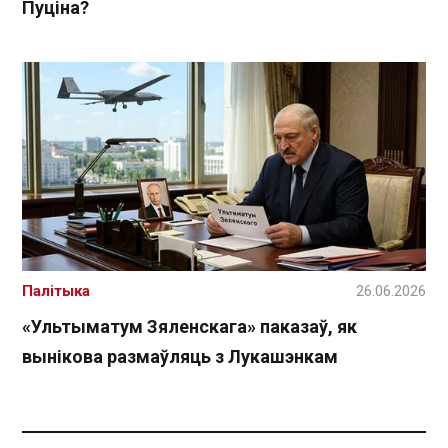
Пуціна?
Палітыка
26.06.2026
«Ультыматум Зяленскага» паказаў, як
вынікова размаўляць з Лукашэнкам