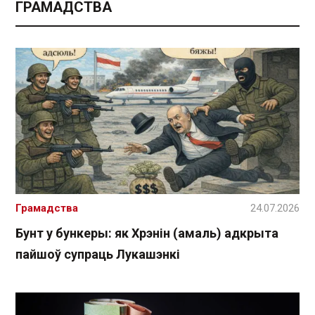
ГРАМАДСТВА
Грамадства
24.07.2026
Бунт у бункеры: як Хрэнін (амаль) адкрыта
пайшоў супраць Лукашэнкі