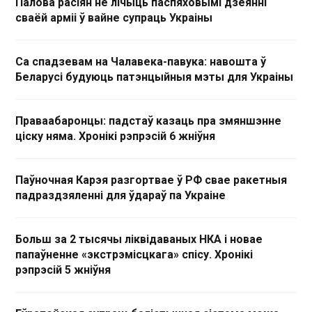
Палова расіян не лічыць паспяховымі дзеянні
сваёй арміі ў вайне супраць Украіны
Са спадзевам на Чалавека-павука: навошта ў
Беларусі будуюць патэнцыйныя мэты для Украіны
Праваабаронцы: падстаў казаць пра змяншэнне
ціску няма. Хронікі рэпрэсій 6 жніўня
Паўночная Карэя разгортвае ў РФ свае ракетныя
падраздзяленні для ўдараў па Украіне
Больш за 2 тысячы ліквідаваных НКА і новае
папаўненне «экстрэмісцкага» спісу. Хронікі
рэпрэсій 5 жніўня