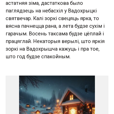
астатняя зіма, дастаткова было
паглядзець на небасхіл у Вадохрыцкі
святвечар. Калі зоркі свецяць ярка, то
вясна пачнецца рана, а лета будзе сухім і
гарачым. Восень таксама будзе цёплай і
працяглай. Некаторыя верылі, што яркія
зоркі на Вадохрышча кажуць і пра тое,
што год будзе спакойным.