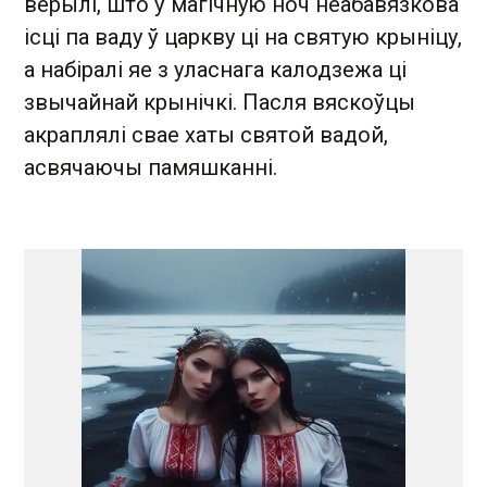
верылі, што ў магічную ноч неабавязкова
ісці па ваду ў царкву ці на святую крыніцу,
а набіралі яе з уласнага калодзежа ці
звычайнай крынічкі. Пасля вяскоўцы
акраплялі свае хаты святой вадой,
асвячаючы памяшканні.