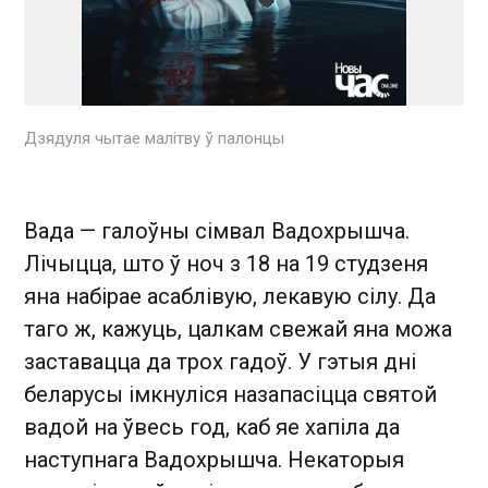
Дзядуля чытае малітву ў палонцы
Вада — галоўны сімвал Вадохрышча.
Лічыцца, што ў ноч з 18 на 19 студзеня
яна набірае асаблівую, лекавую сілу. Да
таго ж, кажуць, цалкам свежай яна можа
заставацца да трох гадоў. У гэтыя дні
беларусы імкнуліся назапасіцца святой
вадой на ўвесь год, каб яе хапіла да
наступнага Вадохрышча. Некаторыя