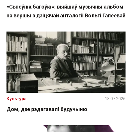
«Сьпеўнік багоўкі»: выйшаў музычны альбом
на вершы з дзіцячай анталогіі Вольгі Гапеевай
Культура
18.07.2026
Дом, дзе рэдагавалі будучыню