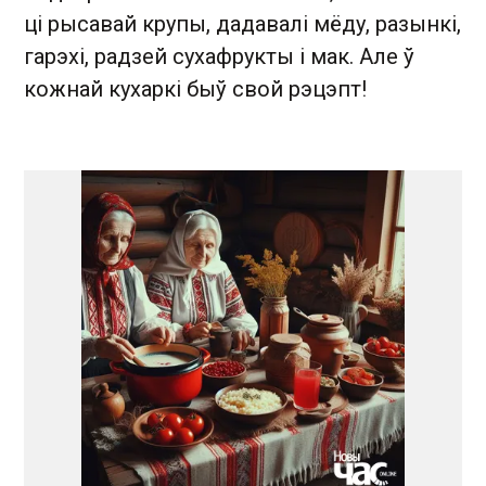
ці рысавай крупы, дадавалі мёду, разынкі,
гарэхі, радзей сухафрукты і мак. Але ў
кожнай кухаркі быў свой рэцэпт!