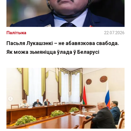
Палітыка
22.07.2026
Пасьля Лукашэнкі – не абавязкова свабода.
Як можа зьмяніцца ўлада ў Беларусі