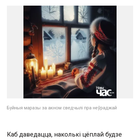
Буйныя маразы за акном сведчылі пра неўраджай
Каб даведацца, наколькі цёплай будзе