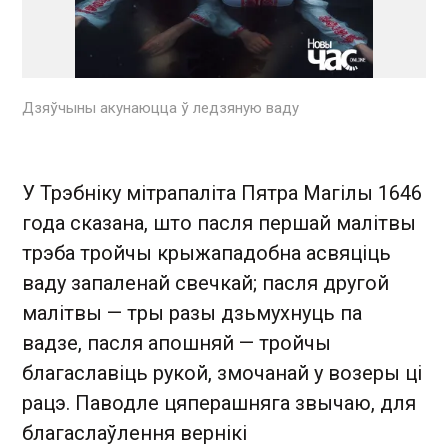
Дзяўчыны акунаюцца ў ледзяную ваду
У Трэбніку мітрапаліта Пятра Магілы 1646
года сказана, што пасля першай малітвы
трэба тройчы крыжападобна асвяціць
ваду запаленай свечкай; пасля другой
малітвы — тры разы дзьмухнуць па
вадзе, пасля апошняй — тройчы
благаславіць рукой, змочанай у возеры ці
рацэ. Паводле цяперашняга звычаю, для
благаслаўлення вернікі