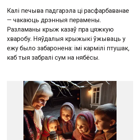
Калі печыва падгарэла ці расфарбаванае
— чакаюць дрэнныя перамены.
Разламаны крыж казаў пра цяжкую
хваробу. Няўдалыя крыжыкі ўжываць у
ежу было забаронена: імі кармілі птушак,
каб тыя забралі сум на нябёсы.