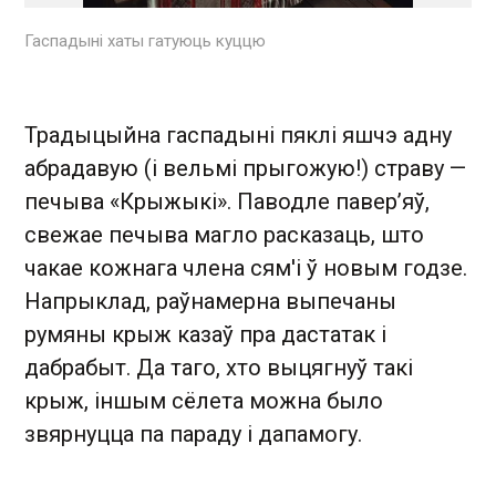
Гаспадыні хаты гатуюць куццю
Традыцыйна гаспадыні пяклі яшчэ адну
абрадавую (і вельмі прыгожую!) страву —
печыва «Крыжыкі». Паводле павер’яў,
свежае печыва магло расказаць, што
чакае кожнага члена сям'і ў новым годзе.
Напрыклад, раўнамерна выпечаны
румяны крыж казаў пра дастатак і
дабрабыт. Да таго, хто выцягнуў такі
крыж, іншым сёлета можна было
звярнуцца па параду і дапамогу.