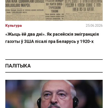
Культура
25.06.2026
«Жыць ёй два дні». Як расейскія эмігранцкія
газэты ў ЗША пісалі пра Беларусь у 1920-х
ПАЛІТЫКА