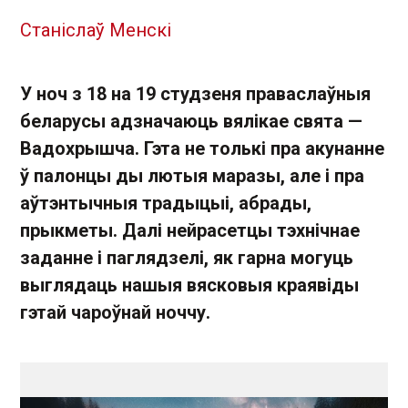
Станіслаў Менскі
У ноч з 18 на 19 студзеня праваслаўныя
беларусы адзначаюць вялікае свята —
Вадохрышча. Гэта не толькі пра акунанне
ў палонцы ды лютыя маразы, але і пра
аўтэнтычныя традыцыі, абрады,
прыкметы. Далі нейрасетцы тэхнічнае
заданне і паглядзелі, як гарна могуць
выглядаць нашыя вясковыя краявіды
гэтай чароўнай ноччу.