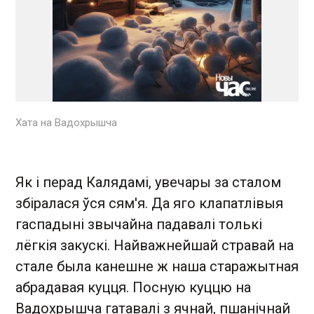
Хата на Вадохрышча
Як і перад Калядамі, увечары за сталом
збіралася ўся сям'я. Да яго клапатлівыя
гаспадыні звычайна падавалі толькі
лёгкія закускі. Найважнейшай стравай на
стале была канешне ж наша старажытная
абрадавая куцця. Посную куццю на
Вадохрышча гатавалі з ячнай, пшанічнай