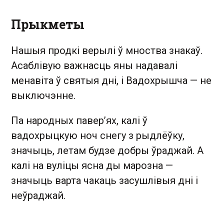
Прыкметы
Нашыя продкі верылі ў мноства знакаў.
Асаблівую важнасць яны надавалі
менавіта ў святыя дні, і Вадохрышча — не
выключэнне.
Па народных павер’ях, калі ў
вадохрыцкую ноч снегу з рыдлёўку,
значыць, летам будзе добры ўраджай. А
калі на вуліцы ясна ды марозна —
значыць варта чакаць засушлівыя дні і
неўраджай.