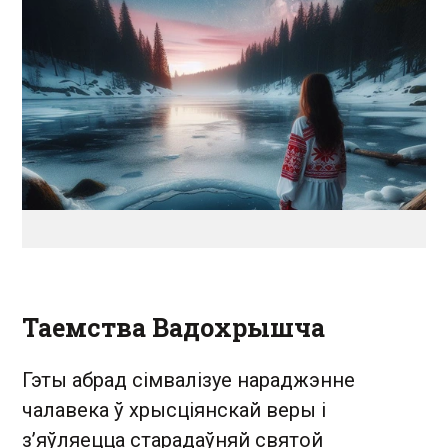
Таемства Вадохрышча
Гэты абрад сімвалізуе нараджэнне
чалавека ў хрысціянскай веры і
з’яўляецца старадаўняй святой