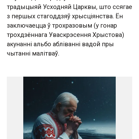
традыцыяй Усходняй Царквы, што ссягае
з першых стагоддзяў хрысціянства. Ён
заключаецца ў трохразовым (у гонар
трохдзённага Уваскрэсення Хрыстова)
акунанні альбо абліванні вадой пры
чытанні малітваў.