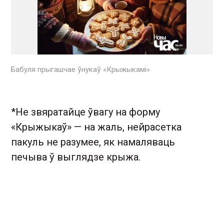
Бабуля прыгашчае ўнукаў «Крыжыкамі»
*Не звяратайце ўвагу на форму
«Крыжыкаў» — на жаль, нейрасетка
пакуль не разумее, як намаляваць
печыва ў выглядзе крыжа.