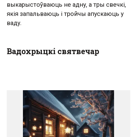
выкарыстоўваюць не адну, а тры свечкі,
якія запальваюць і тройчы апускаюць у
ваду.
Вадохрыцкі святвечар