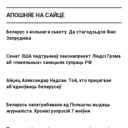
АПОШНЯЕ НА САЙЦЕ
Беларус з вольнага сьвету. Да стагодзьдзя Янкі
Запрудніка
Сенат ЗША падтрымаў законапраект Ліндсі Грэма
аб «пякельных» санкцыях супраць РФ
Айцец Аляксандар Надсан. Той, хто працягвае
аб'ядноўваць беларусаў
Беларусь запатрабавала ад Польшчы выдаць
журналіста. Хронікі рэпрэсій 7 жніўня