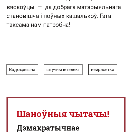
вяскоўцы — да добрага матэрыяльнага
становішча і поўных кашалькоў. Гэта
таксама нам патрэбна!
Вадохрышча
штучны інтэлект
нейрасетка
Шаноўныя чытачы!
Дэмакратычнае