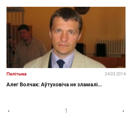
Палітыка
24.03.2014
Алег Волчак: Аўтуховіча не зламалі…
1
‹
›