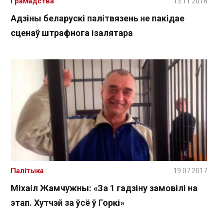
Грамадства
13.11.2018
Адзіны беларускі палітвязень не пакідае
сценаў штрафнога ізалятара
Палітыка
19.07.2017
Міхаіл Жамчужны: «За 1 гадзіну замовілі на
этап. Хутчэй за ўсё ў Горкі»