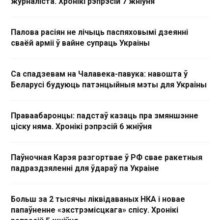
журналіста. Хронікі рэпрэсій 7 жніўня
Палова расіян не лічыць паспяховымі дзеянні
сваёй арміі ў вайне супраць Украіны
Са спадзевам на Чалавека-павука: навошта ў
Беларусі будуюць патэнцыйныя мэты для Украіны
Праваабаронцы: падстаў казаць пра змяншэнне
ціску няма. Хронікі рэпрэсій 6 жніўня
Паўночная Карэя разгортвае ў РФ свае ракетныя
падраздзяленні для ўдараў па Украіне
Больш за 2 тысячы ліквідаваных НКА і новае
папаўненне «экстрэмісцкага» спісу. Хронікі