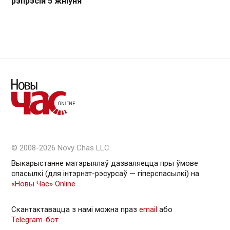
рэпрэсій 5 жніўня
© 2008-2026 Novy Chas LLC
Выкарыстанне матэрыялаў дазваляецца пры ўмове
спасылкі (для інтэрнэт-рэсурсаў — гiперспасылкi) на
«Новы Час» Online
Скантактавацца з намі можна праз
email
або
Telegram-бот