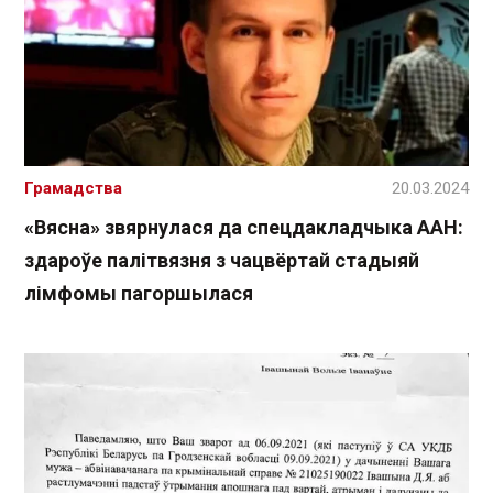
Грамадства
20.03.2024
«Вясна» звярнулася да спецдакладчыка ААН:
здароўе палітвязня з чацвёртай стадыяй
лімфомы пагоршылася