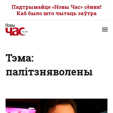
Падтрымайце «Новы Час» сёння!
Каб было што чытаць заўтра
Тэма:
палітзняволены