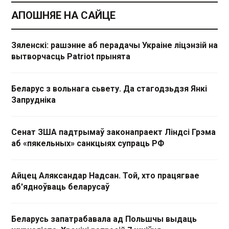
АПОШНЯЕ НА САЙЦЕ
Зяленскі: рашэнне аб перадачы Украіне ліцэнзій на
вытворчасць Patriot прынята
Беларус з вольнага сьвету. Да стагодзьдзя Янкі
Запрудніка
Сенат ЗША падтрымаў законапраект Ліндсі Грэма
аб «пякельных» санкцыях супраць РФ
Айцец Аляксандар Надсан. Той, хто працягвае
аб'ядноўваць беларусаў
Беларусь запатрабавала ад Польшчы выдаць