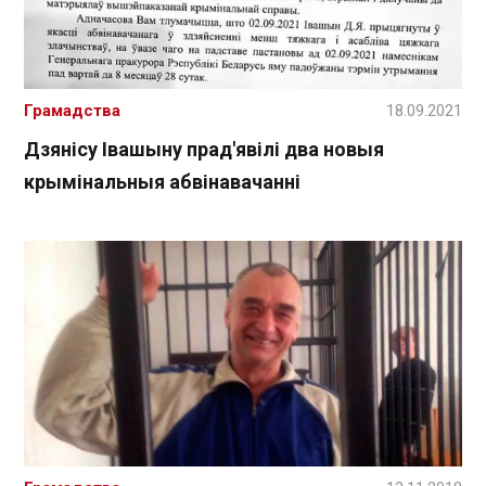
Грамадства
18.09.2021
Дзянісу Івашыну прад'явілі два новыя
крымінальныя абвінавачанні