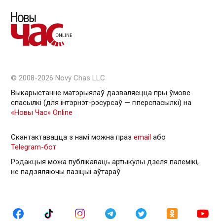
© 2008-2026 Novy Chas LLC
Выкарыстанне матэрыялаў дазваляецца пры ўмове
спасылкі (для інтэрнэт-рэсурсаў — гiперспасылкi) на
«Новы Час» Online
Скантактавацца з намі можна праз
email
або
Telegram-бот
Рэдакцыя можа публікаваць артыкулы дзеля палемікі,
не падзяляючы пазіцыі аўтараў