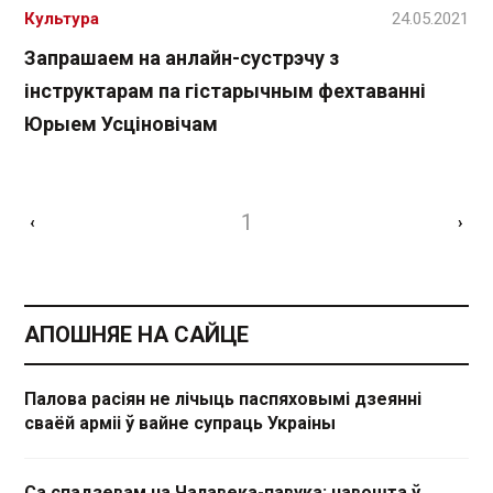
Культура
24.05.2021
Запрашаем на анлайн-сустрэчу з
інструктарам па гістарычным фехтаванні
Юрыем Усціновічам
1
‹
›
АПОШНЯЕ НА САЙЦЕ
Палова расіян не лічыць паспяховымі дзеянні
сваёй арміі ў вайне супраць Украіны
Са спадзевам на Чалавека-павука: навошта ў