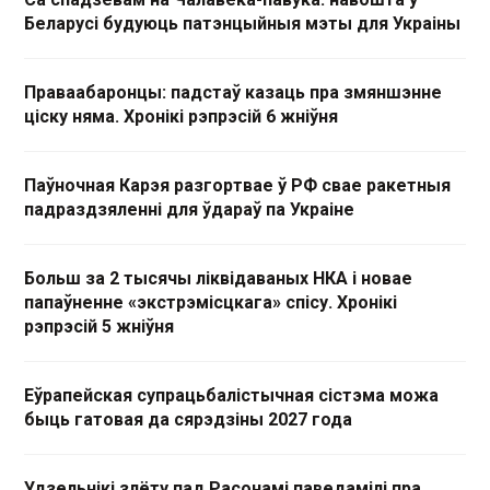
Беларусі будуюць патэнцыйныя мэты для Украіны
Праваабаронцы: падстаў казаць пра змяншэнне
ціску няма. Хронікі рэпрэсій 6 жніўня
Паўночная Карэя разгортвае ў РФ свае ракетныя
падраздзяленні для ўдараў па Украіне
Больш за 2 тысячы ліквідаваных НКА і новае
папаўненне «экстрэмісцкага» спісу. Хронікі
рэпрэсій 5 жніўня
Еўрапейская супрацьбалістычная сістэма можа
быць гатовая да сярэдзіны 2027 года
Удзельнікі злёту пад Расонамі паведамілі пра