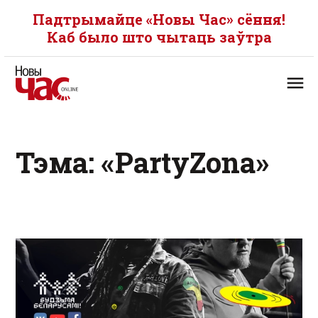
Падтрымайце «Новы Час» сёння!
Каб было што чытаць заўтра
Тэма: «PartyZona»