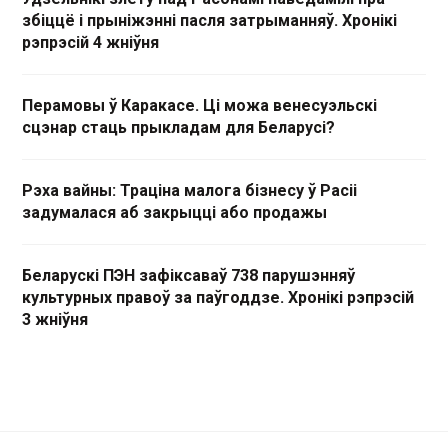
збіццё і прыніжэнні пасля затрыманняў. Хронікі
рэпрэсій 4 жніўня
Перамовы ў Каракасе. Ці можа венесуэльскі
сцэнар стаць прыкладам для Беларусі?
Рэха вайны: Траціна малога бізнесу ў Расіі
задумалася аб закрыцці або продажы
Беларускі ПЭН зафіксаваў 738 парушэнняў
культурных правоў за паўгоддзе. Хронікі рэпрэсій
3 жніўня