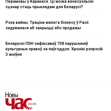
Перамовы ў Каракасе. Ці можа венесуэльскі
сцэнар стаць прыкладам для Беларусі?
Рэха вайны: Траціна малога бізнесу ў Расіі
задумалася аб закрыцці або продажы
Беларускі ПЭН зафіксаваў 738 парушэнняў
культурных правоў за паўгоддзе. Хронікі рэпрэсій
3 жніўня