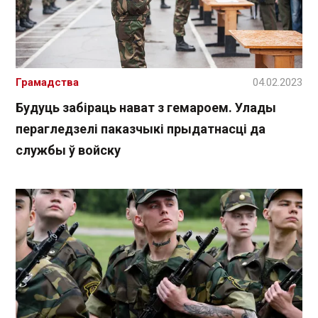
Грамадства
04.02.2023
Будуць забіраць нават з гемароем. Улады
перагледзелі паказчыкі прыдатнасці да
службы ў войску