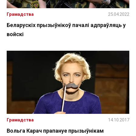
Грамадства
25.04.2022
Беларускіх прызыўнікоў пачалі адпраўляць у
войскі
Грамадства
14.10.2017
Вольга Карач прапануе прызыўнікам