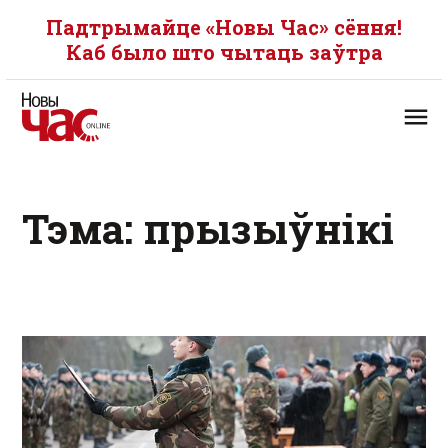
Падтрымайце «Новы Час» сёння!
Каб было што чытаць заўтра
Тэма: прызыўнікі