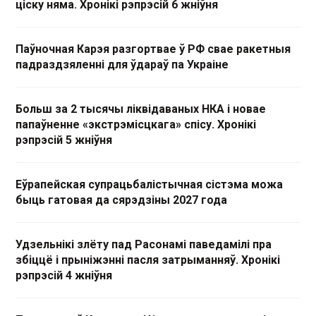
ціску няма. Хронікі рэпрэсій 6 жніўня
Паўночная Карэя разгортвае ў РФ свае ракетныя
падраздзяленні для ўдараў па Украіне
Больш за 2 тысячы ліквідаваных НКА і новае
папаўненне «экстрэмісцкага» спісу. Хронікі
рэпрэсій 5 жніўня
Еўрапейская супрацьбалістычная сістэма можа
быць гатовая да сярэдзіны 2027 года
Удзельнікі злёту пад Расонамі паведамілі пра
збіццё і прыніжэнні пасля затрыманняў. Хронікі
рэпрэсій 4 жніўня