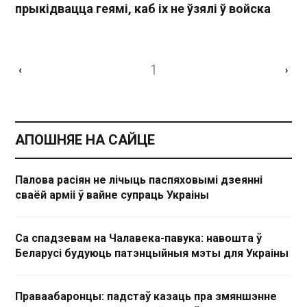
прыкідвацца геямі, каб іх не ўзялі ў войска
1
‹
›
АПОШНЯЕ НА САЙЦЕ
Палова расіян не лічыць паспяховымі дзеянні
сваёй арміі ў вайне супраць Украіны
Са спадзевам на Чалавека-павука: навошта ў
Беларусі будуюць патэнцыйныя мэты для Украіны
Праваабаронцы: падстаў казаць пра змяншэнне