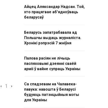
Айцец Аляксандар Надсан. Той,
хто працягвае аб'ядноўваць
беларусаў
Беларусь запатрабавала ад
Польшчы выдаць журналіста.
Хронікі рэпрэсій 7 жніўня
Палова расіян не лічыць
паспяховымі дзеянні сваёй
арміі ў вайне супраць Украіны
Са спадзевам на Чалавека-
1
‹
›
павука: навошта ў Беларусі
будуюць патэнцыйныя мэты
для Украіны