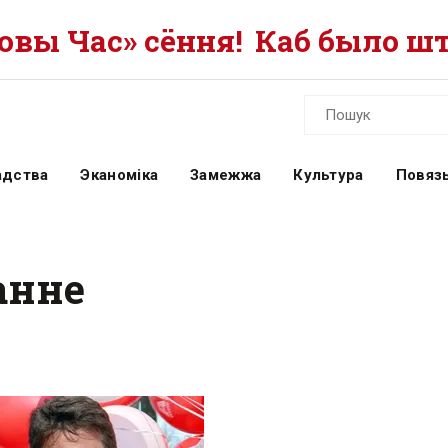
вы Час» сёння!
Каб было шт
адства
Эканоміка
Замежжа
Культура
Повязь
анне