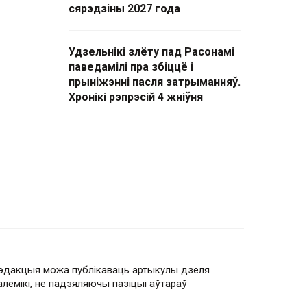
сярэдзіны 2027 года
Удзельнікі злёту пад Расонамі
паведамілі пра збіццё і
прыніжэнні пасля затрыманняў.
Хронікі рэпрэсій 4 жніўня
эдакцыя можа публікаваць артыкулы дзеля
алемікі, не падзяляючы пазіцыі аўтараў