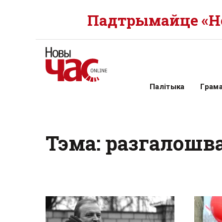
Падтрымайце «Но
Палітыка
Грам
Тэма: разгалошв