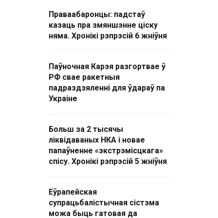
Праваабаронцы: падстаў
казаць пра змяншэнне ціску
няма. Хронікі рэпрэсій 6 жніўня
Паўночная Карэя разгортвае ў
РФ свае ракетныя
падраздзяленні для ўдараў па
Украіне
Больш за 2 тысячы
ліквідаваных НКА і новае
папаўненне «экстрэмісцкага»
спісу. Хронікі рэпрэсій 5 жніўня
Еўрапейская
супрацьбалістычная сістэма
можа быць гатовая да