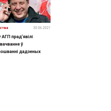
ства
30.06.2021
 АГП прад’явілі
вачванне ў
лошванні дадзеных