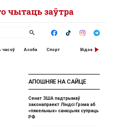
о чытаць заўтра
 часоў
Асоба
Спорт
Відэа
АПОШНЯЕ НА САЙЦЕ
Сенат ЗША падтрымаў
законапраект Ліндсі Грэма аб
«пякельных» санкцыях супраць
РФ