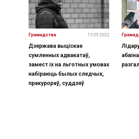
Грамадства
13.09.2022
Грамад
Дзяржава выціскае
Лідару
сумленных адвакатаў,
абвіна
замест іх на льготных умовах
разга
набіраюць былых следчых,
пракурораў, суддзяў