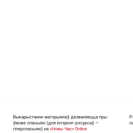
Выкарыстанне матэрыялаў дазваляецца пры
Р
ўмове спасылкі (для інтэрнэт-рэсурсаў —
п
гiперспасылкi) на
«Новы Час» Online