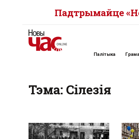
Падтрымайце «Но
Палітыка
Грам
Тэма: Сілезія