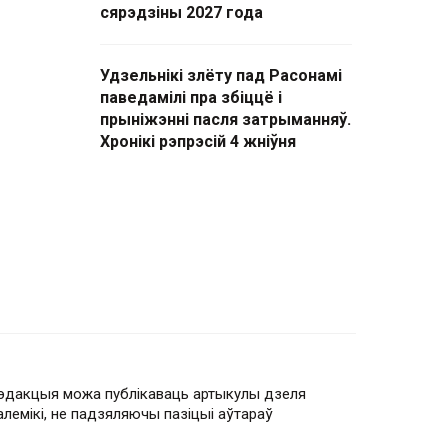
сярэдзіны 2027 года
Удзельнікі злёту пад Расонамі
паведамілі пра збіццё і
прыніжэнні пасля затрыманняў.
Хронікі рэпрэсій 4 жніўня
эдакцыя можа публікаваць артыкулы дзеля
алемікі, не падзяляючы пазіцыі аўтараў