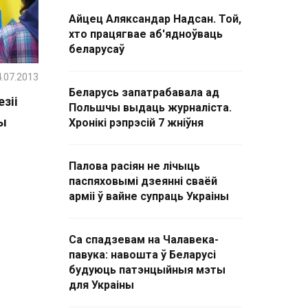
Айцец Аляксандар Надсан. Той,
хто працягвае аб'ядноўваць
беларусаў
.07.2013
Беларусь запатрабавала ад
зіі
Польшчы выдаць журналіста.
чы
Хронікі рэпрэсій 7 жніўня
Палова расіян не лічыць
паспяховымі дзеянні сваёй
арміі ў вайне супраць Украіны
Са спадзевам на Чалавека-
павука: навошта ў Беларусі
будуюць патэнцыйныя мэты
для Украіны