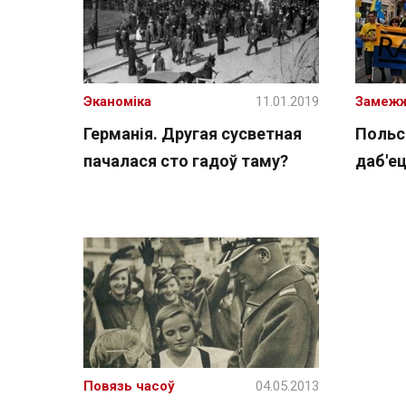
Эканоміка
11.01.2019
Замеж
Германія. Другая сусветная
Польск
пачалася сто гадоў таму?
даб'ец
Повязь часоў
04.05.2013