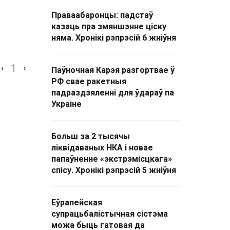
Праваабаронцы: падстаў
казаць пра змяншэнне ціску
няма. Хронікі рэпрэсій 6 жніўня
1
‹
›
Паўночная Карэя разгортвае ў
РФ свае ракетныя
падраздзяленні для ўдараў па
Украіне
Больш за 2 тысячы
ліквідаваных НКА і новае
папаўненне «экстрэмісцкага»
спісу. Хронікі рэпрэсій 5 жніўня
Еўрапейская
супрацьбалістычная сістэма
можа быць гатовая да