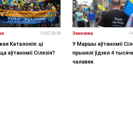
жа
15.02.2018
Замежжа
14
ая Каталонія: ці
У Маршы аўтаноміі Сіле
ца аўтаноміі Сілезія?
прынялі ўдзел 4 тыся
чалавек