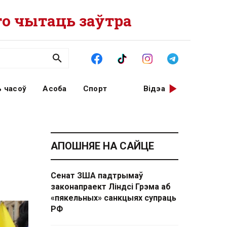
о чытаць заўтра
 часоў
Асоба
Спорт
Відэа
АПОШНЯЕ НА САЙЦЕ
Сенат ЗША падтрымаў
законапраект Ліндсі Грэма аб
«пякельных» санкцыях супраць
РФ