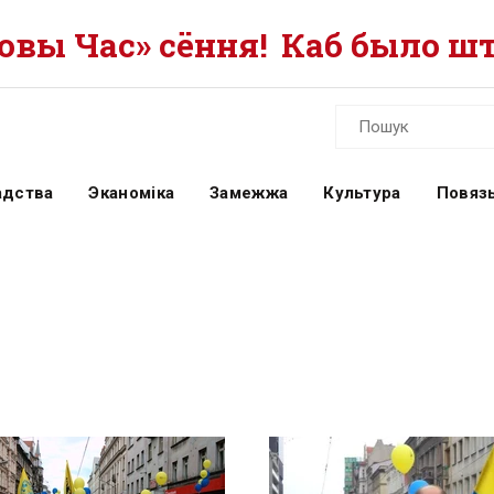
вы Час» сёння!
Каб было шт
адства
Эканоміка
Замежжа
Культура
Повязь