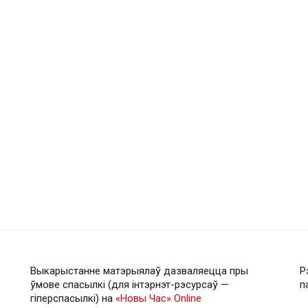
Выкарыстанне матэрыялаў дазваляецца пры
Р
ўмове спасылкі (для інтэрнэт-рэсурсаў —
п
гiперспасылкi) на
«Новы Час» Online