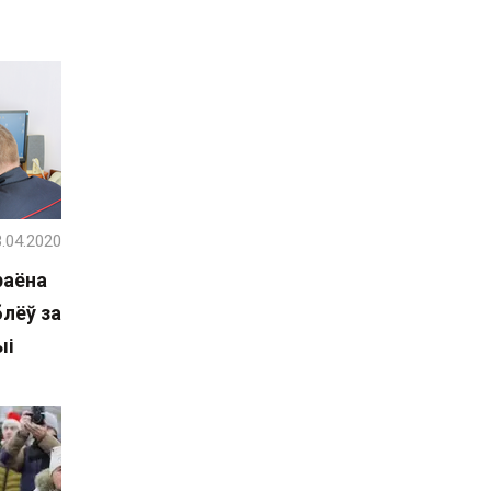
.04.2020
раёна
блёў за
ыі