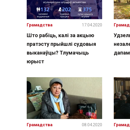
Грамадства
17.04.2020
Грамад
Што рабіць, калі за акцыю
Удзель
пратэсту прыйшлі судовыя
незал
выканаўцы? Тлумачыць
дапам
юрыст
Грамадства
08.04.2020
Грамад