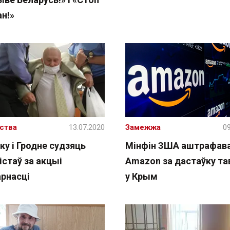
н!»
ства
13.07.2020
Замежжа
09
ку і Гродне судзяць
Мінфін ЗША аштрафав
стаў за акцыі
Amazon за дастаўку та
арнасці
у Крым