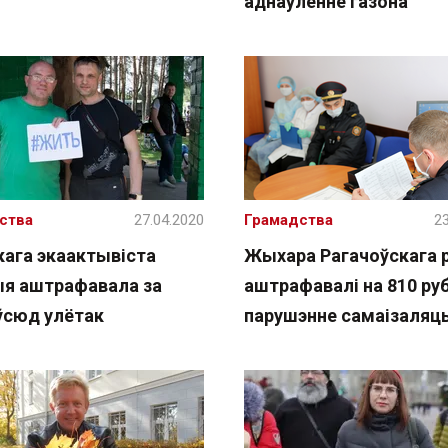
аднаўленне газона
ства
27.04.2020
Грамадства
23
кага экаактывіста
Жыхара Рагачоўскага 
ыя аштрафавала за
аштрафавалі на 810 ру
ўсюд улётак
парушэнне самаізаляц