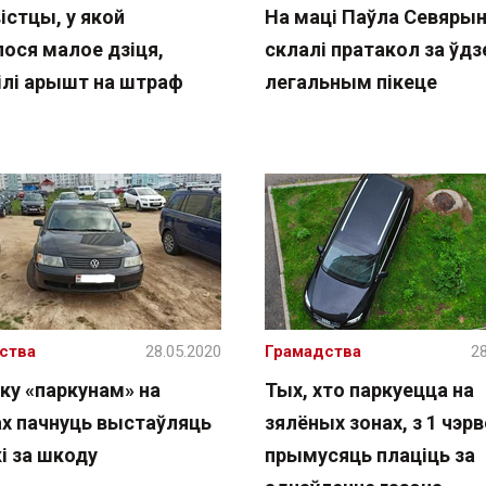
істцы, у якой
На маці Паўла Севяры
лося малое дзіця,
склалі пратакол за ўдз
ілі арышт на штраф
легальным пікеце
ства
28.05.2020
Грамадства
28
ку «паркунам» на
Тых, хто паркуецца на
ах пачнуць выстаўляць
зялёных зонах, з 1 чэр
і за шкоду
прымусяць плаціць за