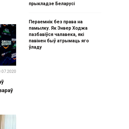
прыкладзе Беларусі
Пераемнік без права на
памылку. Як Энвер Ходжа
пазбавіўся чалавека, які
павінен быў атрымаць яго
ўладу
.07.2020
аў
вараў