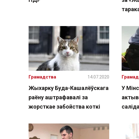
тарака
Грамадства
14.07.2020
Грамад
Жыхарку Буда-Кашалёўскага
У Мінс
раёну аштрафавалі за
актыві
жорсткае забойства коткі
салід