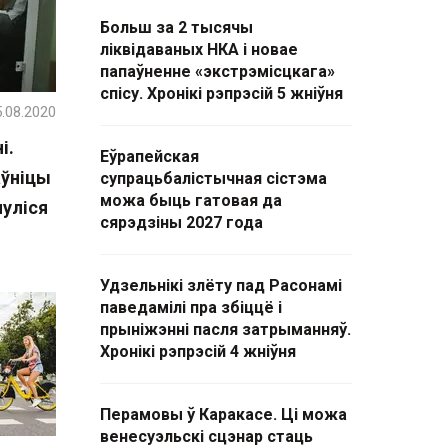
Больш за 2 тысячы
ліквідаваных НКА і новае
папаўненне «экстрэмісцкага»
спісу. Хронікі рэпрэсій 5 жніўня
.08.2020
і.
Еўрапейская
аўніцы
супрацьбалістычная сістэма
можа быць гатовая да
нуліся
сярэдзіны 2027 года
Удзельнікі злёту пад Расонамі
паведамілі пра збіццё і
прыніжэнні пасля затрыманняў.
Хронікі рэпрэсій 4 жніўня
Перамовы ў Каракасе. Ці можа
венесуэльскі сцэнар стаць