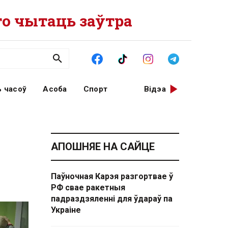
о чытаць заўтра
 часоў
Асоба
Спорт
Відэа
АПОШНЯЕ НА САЙЦЕ
Паўночная Карэя разгортвае ў
РФ свае ракетныя
падраздзяленні для ўдараў па
Украіне