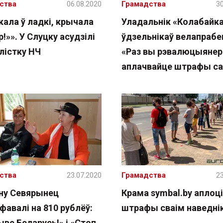
ства
06.08.2020
Грамадства
30
кала ў ладкі, крычала
Уладальнік «Колабайка
!»». У Слуцку асудзілі
ўдзельнікаў велапрабе
лістку НЧ
«Раз вы рэвалюцыянер
аплачвайце штрафы са
ства
23.07.2020
Грамадства
23
ну Севярынец
Крама symbal.by аплоц
авалі на 810 рублёў:
штрафы сваім наведні
ве Беларусь!» і «Стоп