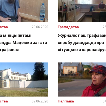
ства
29.06.2020
Грамадства
25
га міліцыянтамі
Журналіст аштрафаван
андра Мацеюка за гэта
спробу даведацца пра
штрафавалі
сітуацыю з каронавіру
ства
09.06.2020
Палітыка
04