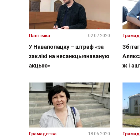
Палітыка
02.07.2020
Грамад
У Наваполацку – штраф «за
Збіта
заклікі на несанкцыянаваную
Алякс
акцыю»
ж і а
Грамадства
18.06.2020
Грамад