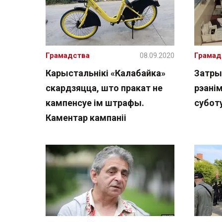
Грамадства
08.09.2020
Грамад
Карыстальнікі «Калабайка»
Затры
скардзяцца, што пракат не
рэанім
кампенсуе ім штрафы.
суботу
Каментар кампаніі