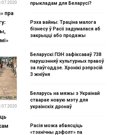
.07.2020
прыкладам для Беларусі?
» пра
гу:
Рэха вайны: Траціна малога
бізнесу ў Расіі задумалася аб
ы,
закрыцці або продажы
мі»
Беларускі ПЭН зафіксаваў 738
парушэнняў культурных правоў
за паўгоддзе. Хронікі рэпрэсій
3 жніўня
Беларусь на мяжы з Украінай
стварае новую мэту для
.07.2020
украінскіх дронаў
іць
кам
Расія можа абвясціць
«тэхнічны дэфолт» па