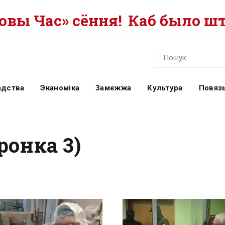
вы Час» сёння!
Каб было шт
адства
Эканоміка
Замежжа
Культура
Повязь
ронка 3)