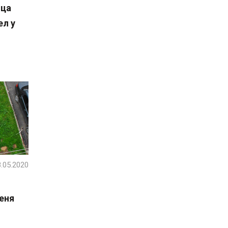
нца
ел у
.05.2020
веня