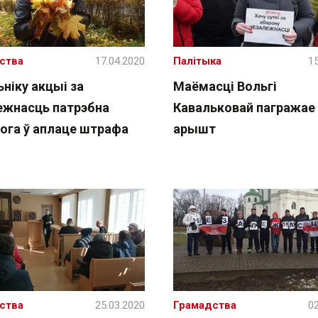
ства
17.04.2020
Палітыка
15
ніку акцыі за
Маёмасці Вольгі
ежнасць патрэбна
Кавальковай пагражае
ога ў аплаце штрафа
арышт
ства
25.03.2020
Грамадства
02