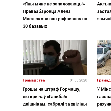
«Яны мяне не запалохаюць!»
Актыв
Праваабаронца Алена
заста
Маслюкова аштрафаваная на
замян
30 базавых
Грамадства
01.06.2020
Грамад
Грошы на штраф Гормашу,
У Мінс
які крычаў «Ганьба!»
газон
даішнікам, сабралі за хвіліны
рахунк