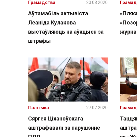
Грамадства
20.08.2020
Грамад
Аўтамабіль актывіста
«Пляс
Леаніда Кулакова
«Позор
выстаўляюць на аўкцыён за
журна
штрафы
Палітыка
27.07.2020
Грамад
Сяргея Ціханоўскага
Тацця
аштрафавалі за парушэнне
аштраф
ПДР
за «Жы