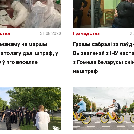
ства
31.08.2020
Грамадства
25
манаму на маршы
Грошы сабралі за паўдн
атолагу далі штраф, у
Вызваленай з ІЧУ наст
 ў яго вяселле
з Гомеля беларусы скі
на штраф