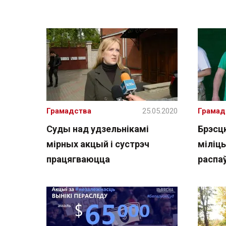
Грамадства
25.05.2020
Грамад
Суды над удзельнікамі
Брэсц
мірных акцый і сустрэч
міліц
працягваюцца
распа