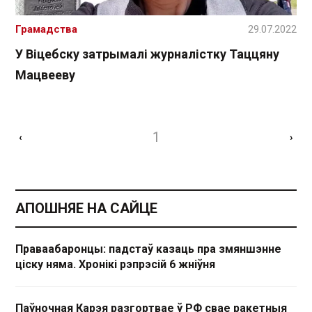
Грамадства
29.07.2022
У Віцебску затрымалі журналістку Таццяну
Мацвееву
1
‹
›
АПОШНЯЕ НА САЙЦЕ
Праваабаронцы: падстаў казаць пра змяншэнне
ціску няма. Хронікі рэпрэсій 6 жніўня
Паўночная Карэя разгортвае ў РФ свае ракетныя