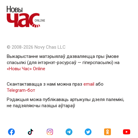
© 2008-2026 Novy Chas LLC
Выкарыстанне матэрыялаў дазваляецца пры ўмове
спасылкі (для інтэрнэт-рэсурсаў — гiперспасылкi) на
«Новы Час» Online
Скантактавацца з намі можна праз
email
або
Telegram-бот
Рэдакцыя можа публікаваць артыкулы дзеля палемікі,
не падзяляючы пазіцыі аўтараў