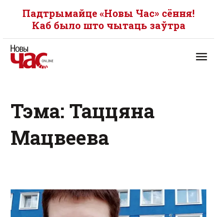
Падтрымайце «Новы Час» сёння!
Каб было што чытаць заўтра
Тэма: Таццяна
Мацвеева