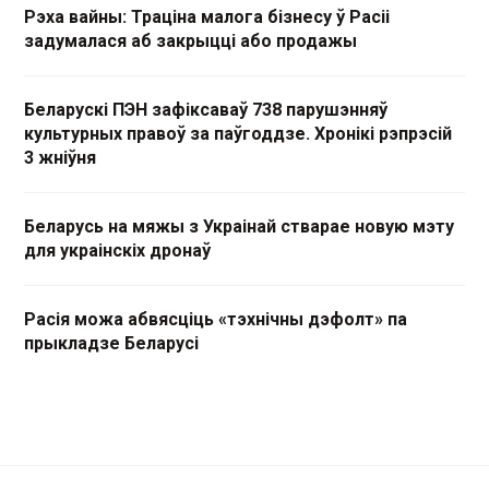
Рэха вайны: Траціна малога бізнесу ў Расіі
задумалася аб закрыцці або продажы
Беларускі ПЭН зафіксаваў 738 парушэнняў
культурных правоў за паўгоддзе. Хронікі рэпрэсій
3 жніўня
Беларусь на мяжы з Украінай стварае новую мэту
для украінскіх дронаў
Расія можа абвясціць «тэхнічны дэфолт» па
прыкладзе Беларусі