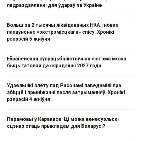
падраздзяленні для ўдараў па Украіне
Больш за 2 тысячы ліквідаваных НКА і новае
папаўненне «экстрэмісцкага» спісу. Хронікі
рэпрэсій 5 жніўня
Еўрапейская супрацьбалістычная сістэма можа
быць гатовая да сярэдзіны 2027 года
Удзельнікі злёту пад Расонамі паведамілі пра
збіццё і прыніжэнні пасля затрыманняў. Хронікі
рэпрэсій 4 жніўня
Перамовы ў Каракасе. Ці можа венесуэльскі
сцэнар стаць прыкладам для Беларусі?