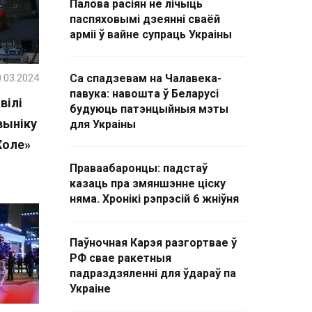
Палова расіян не лічыць
паспяховымі дзеянні сваёй
арміі ў вайне супраць Украіны
.03.2024
Са спадзевам на Чалавека-
павука: навошта ў Беларусі
вілі
будуюць патэнцыйныя мэты
выніку
для Украіны
Холе»
Праваабаронцы: падстаў
казаць пра змяншэнне ціску
няма. Хронікі рэпрэсій 6 жніўня
Паўночная Карэя разгортвае ў
РФ свае ракетныя
падраздзяленні для ўдараў па
Украіне