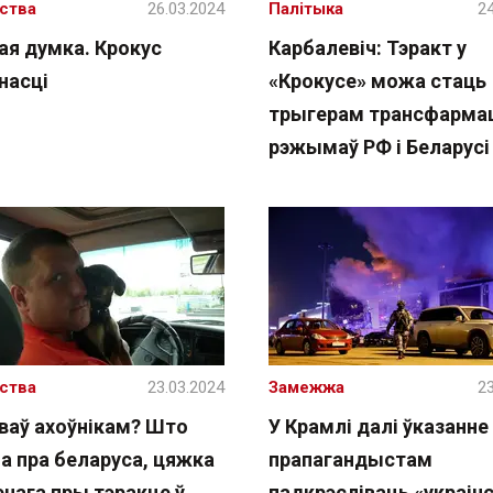
ства
26.03.2024
Палітыка
24
ая думка. Крокус
Карбалевіч: Тэракт у
насці
«Крокусе» можа стаць
трыгерам трансфарма
рэжымаў РФ і Беларусі
ства
23.03.2024
Замежжа
23
ваў ахоўнікам? Што
У Крамлі далі ўказанне
а пра беларуса, цяжка
прапагандыстам
нага пры тэракце ў
падкрэсліваць «украінс