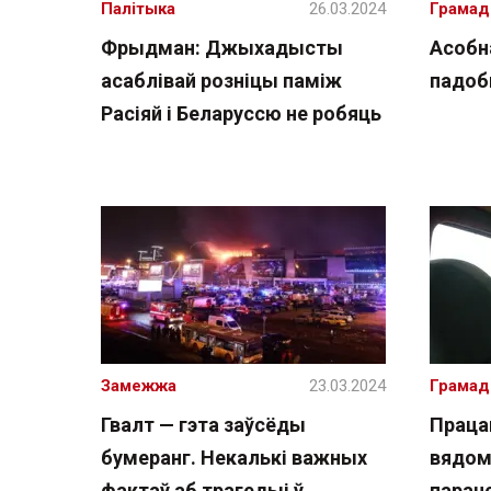
Палітыка
26.03.2024
Грамад
Фрыдман: Джыхадысты
Асобн
асаблівай розніцы паміж
падоб
Расіяй і Беларуссю не робяць
Замежжа
23.03.2024
Грамад
Гвалт — гэта заўсёды
Праца
бумеранг. Некалькі важных
вядом
фактаў аб трагедыі ў
паране