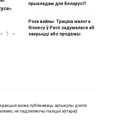
прыкладам для Беларусі?
кусе»
Рэха вайны: Траціна малога
бізнесу ў Расіі задумалася аб
1
‹
›
закрыцці або продажы
эдакцыя можа публікаваць артыкулы дзеля
алемікі, не падзяляючы пазіцыі аўтараў