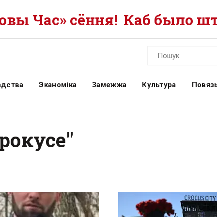
вы Час» сёння!
Каб было шт
адства
Эканоміка
Замежжа
Культура
Повязь
Крокусе"