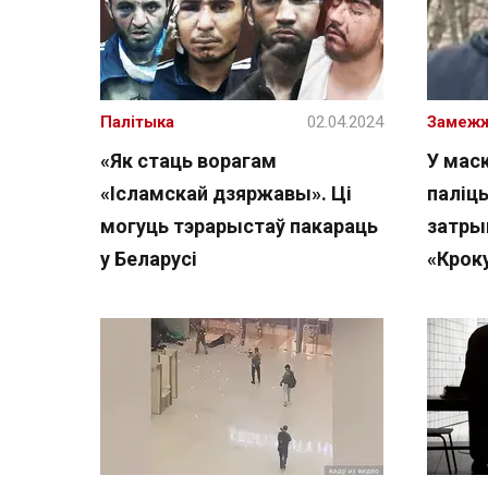
Палітыка
02.04.2024
Замеж
«Як стаць ворагам
У мас
«Ісламскай дзяржавы». Ці
паліцы
могуць тэрарыстаў пакараць
затры
у Беларусі
«Крок