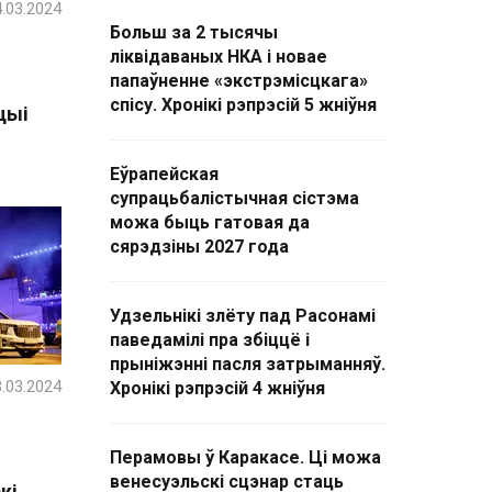
.03.2024
Больш за 2 тысячы
ліквідаваных НКА і новае
папаўненне «экстрэмісцкага»
спісу. Хронікі рэпрэсій 5 жніўня
цыі
Еўрапейская
супрацьбалістычная сістэма
можа быць гатовая да
сярэдзіны 2027 года
Удзельнікі злёту пад Расонамі
паведамілі пра збіццё і
прыніжэнні пасля затрыманняў.
.03.2024
Хронікі рэпрэсій 4 жніўня
Перамовы ў Каракасе. Ці можа
венесуэльскі сцэнар стаць
кі