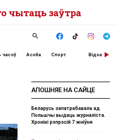
о чытаць заўтра
 часоў
Асоба
Спорт
Відэа
АПОШНЯЕ НА САЙЦЕ
Беларусь запатрабавала ад
Польшчы выдаць журналіста.
Хронікі рэпрэсій 7 жніўня