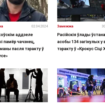
жа
02.04.2024
Замежжа
30
коўскім аддзеле
Расійскія ўлады ўстана
і памёр чачэнец,
асобы 134 загінулых у 
маны пасля тэракту ў
тэракту ў «Крокус Сіці 
усе»