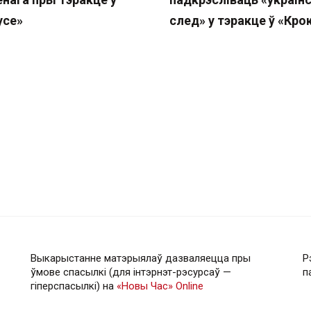
усе»
след» у тэракце ў «Кро
Выкарыстанне матэрыялаў дазваляецца пры
Р
ўмове спасылкі (для інтэрнэт-рэсурсаў —
п
гiперспасылкi) на
«Новы Час» Online