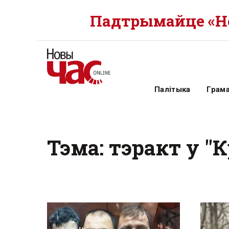
Падтрымайце «Но
Палітыка
Грам
Тэма: тэракт у "