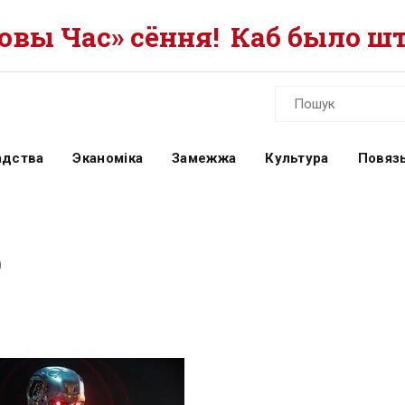
вы Час» сёння!
Каб было шт
адства
Эканоміка
Замежжа
Культура
Повязь
р