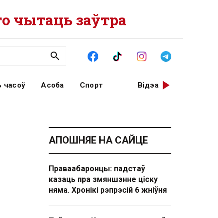
о чытаць заўтра
 часоў
Асоба
Спорт
Відэа
АПОШНЯЕ НА САЙЦЕ
Праваабаронцы: падстаў
казаць пра змяншэнне ціску
няма. Хронікі рэпрэсій 6 жніўня