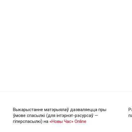
Выкарыстанне матэрыялаў дазваляецца пры
Р
ўмове спасылкі (для інтэрнэт-рэсурсаў —
п
гiперспасылкi) на
«Новы Час» Online