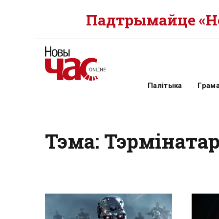
Падтрымайце «Но
Палітыка
Грам
Тэма: Тэрміната