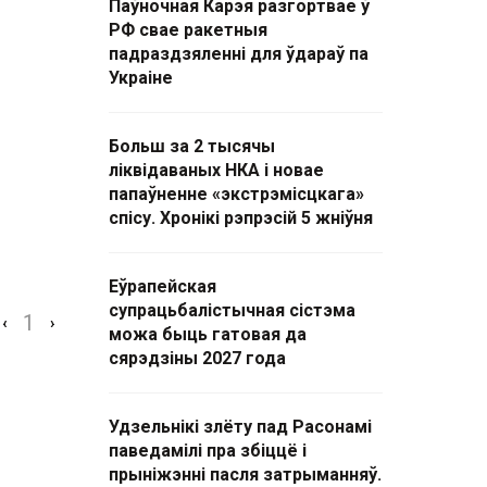
Паўночная Карэя разгортвае ў
РФ свае ракетныя
падраздзяленні для ўдараў па
Украіне
Больш за 2 тысячы
ліквідаваных НКА і новае
папаўненне «экстрэмісцкага»
спісу. Хронікі рэпрэсій 5 жніўня
Еўрапейская
супрацьбалістычная сістэма
1
‹
›
можа быць гатовая да
сярэдзіны 2027 года
Удзельнікі злёту пад Расонамі
паведамілі пра збіццё і
прыніжэнні пасля затрыманняў.