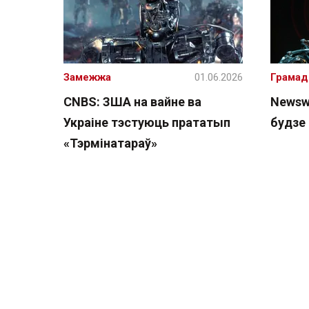
Замежжа
01.06.2026
Грамад
CNBS: ЗША на вайне ва
Newsw
Украіне тэстуюць прататып
будзе
«Тэрмінатараў»