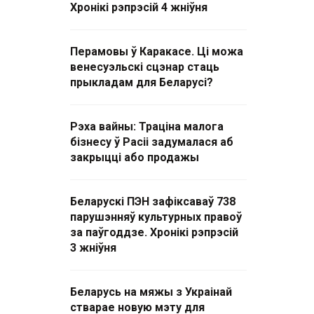
Хронікі рэпрэсій 4 жніўня
Перамовы ў Каракасе. Ці можа
венесуэльскі сцэнар стаць
прыкладам для Беларусі?
Рэха вайны: Траціна малога
бізнесу ў Расіі задумалася аб
закрыцці або продажы
Беларускі ПЭН зафіксаваў 738
парушэнняў культурных правоў
за паўгоддзе. Хронікі рэпрэсій
3 жніўня
Беларусь на мяжы з Украінай
стварае новую мэту для