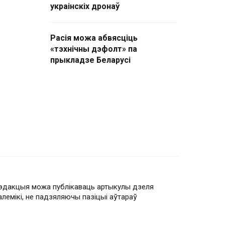
украінскіх дронаў
Расія можа абвясціць
«тэхнічны дэфолт» па
прыкладзе Беларусі
эдакцыя можа публікаваць артыкулы дзеля
алемікі, не падзяляючы пазіцыі аўтараў