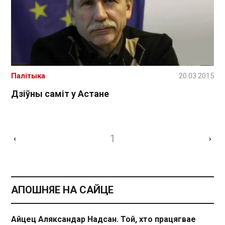
Палітыка
20.03.2015
Дзіўны саміт у Астане
1
‹
›
АПОШНЯЕ НА САЙЦЕ
Айцец Аляксандар Надсан. Той, хто працягвае