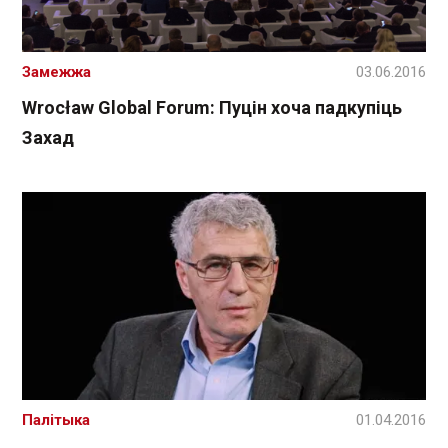
Замежжа
03.06.2016
Wrocław Global Forum: Пуцін хоча падкупіць
Захад
Палітыка
01.04.2016