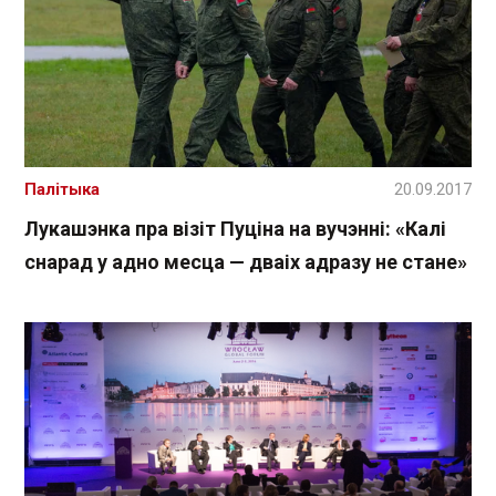
Палітыка
20.09.2017
Лукашэнка пра візіт Пуціна на вучэнні: «Калі
снарад у адно месца — дваіх адразу не стане»