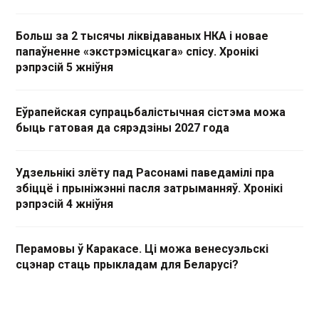
Больш за 2 тысячы ліквідаваных НКА і новае
папаўненне «экстрэмісцкага» спісу. Хронікі
рэпрэсій 5 жніўня
Еўрапейская супрацьбалістычная сістэма можа
быць гатовая да сярэдзіны 2027 года
Удзельнікі злёту пад Расонамі паведамілі пра
збіццё і прыніжэнні пасля затрыманняў. Хронікі
рэпрэсій 4 жніўня
Перамовы ў Каракасе. Ці можа венесуэльскі
сцэнар стаць прыкладам для Беларусі?