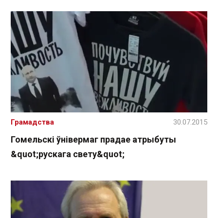
Грамадства
30.07.2015
Гомельскі ўнівермаг прадае атрыбуты
&quot;рускага свету&quot;