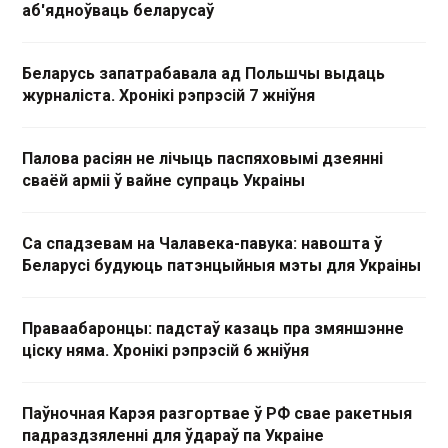
аб'ядноўваць беларусаў
Беларусь запатрабавала ад Польшчы выдаць
журналіста. Хронікі рэпрэсій 7 жніўня
Палова расіян не лічыць паспяховымі дзеянні
сваёй арміі ў вайне супраць Украіны
Са спадзевам на Чалавека-павука: навошта ў
Беларусі будуюць патэнцыйныя мэты для Украіны
Праваабаронцы: падстаў казаць пра змяншэнне
ціску няма. Хронікі рэпрэсій 6 жніўня
Паўночная Карэя разгортвае ў РФ свае ракетныя
падраздзяленні для ўдараў па Украіне