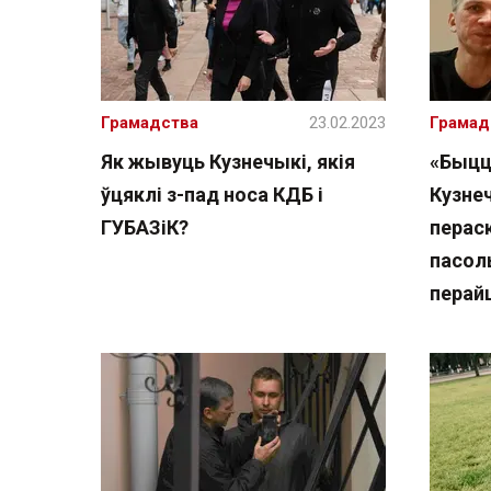
Грамадства
23.02.2023
Грамад
Як жывуць Кузнечыкі, якія
«Быцца
ўцяклі з-пад носа КДБ і
Кузнеч
ГУБАЗіК?
перас
пасоль
перай