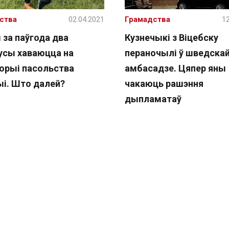
ства
02.04.2021
Грамадства
12
 за паўгода два
Кузнечыкі з Віцебску
усы хаваюцца на
пераночылі ў шведска
орыі пасольства
амбасадзе. Цяпер яны
і. Што далей?
чакаюць рашэння
дыпламатаў