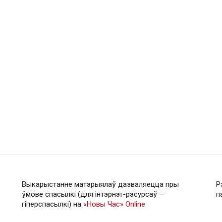
Выкарыстанне матэрыялаў дазваляецца пры
Р
ўмове спасылкі (для інтэрнэт-рэсурсаў —
п
гiперспасылкi) на
«Новы Час» Online