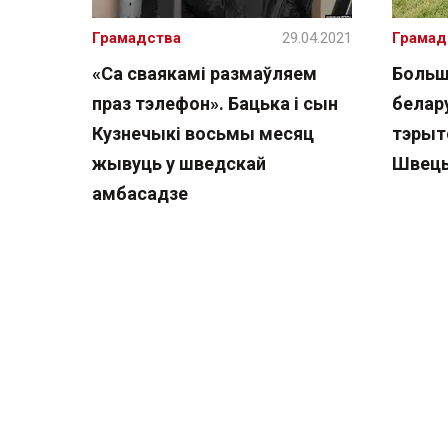
Грамадства
29.04.2021
Грамад
«Са сваякамі размаўляем
Больш
праз тэлефон». Бацька і сын
белар
Кузнечыкі восьмы месяц
тэрыт
жывуць у шведскай
Швецы
амбасадзе