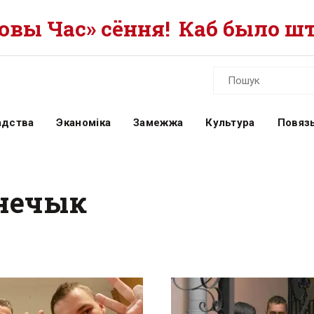
вы Час» сёння!
Каб было шт
адства
Эканоміка
Замежжа
Культура
Повязь
знечык