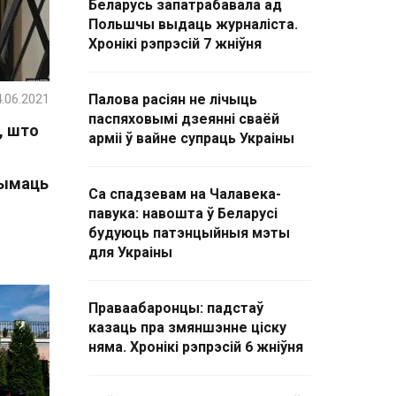
Беларусь запатрабавала ад
Польшчы выдаць журналіста.
Хронікі рэпрэсій 7 жніўня
.06.2021
Палова расіян не лічыць
паспяховымі дзеянні сваёй
, што
арміі ў вайне супраць Украіны
рымаць
Са спадзевам на Чалавека-
павука: навошта ў Беларусі
будуюць патэнцыйныя мэты
для Украіны
Праваабаронцы: падстаў
казаць пра змяншэнне ціску
няма. Хронікі рэпрэсій 6 жніўня