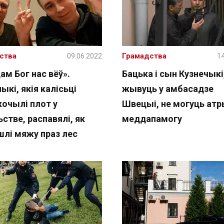
ства
09.06.2022
Грамадства
14
м Бог нас вёў».
Бацька і сын Кузнечыкі
ыкі, якія калісьці
жывуць у амбасадзе
кочылі плот у
Швецыі, не могуць ат
стве, распавялі, як
меддапамогу
шлі мяжу праз лес