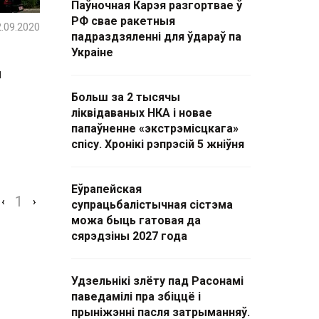
Паўночная Карэя разгортвае ў
РФ свае ракетныя
.09.2020
падраздзяленні для ўдараў па
Украіне
й
Больш за 2 тысячы
ліквідаваных НКА і новае
папаўненне «экстрэмісцкага»
спісу. Хронікі рэпрэсій 5 жніўня
Еўрапейская
1
‹
›
супрацьбалістычная сістэма
можа быць гатовая да
сярэдзіны 2027 года
Удзельнікі злёту пад Расонамі
паведамілі пра збіццё і
прыніжэнні пасля затрыманняў.