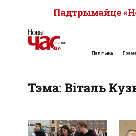
Падтрымайце «Но
Палітыка
Грам
Тэма: Віталь Ку