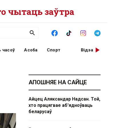
о чытаць заўтра
 часоў
Асоба
Спорт
Відэа
АПОШНЯЕ НА САЙЦЕ
Айцец Аляксандар Надсан. Той,
хто працягвае аб'ядноўваць
беларусаў