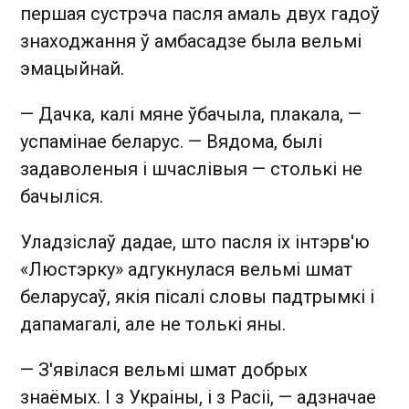
першая сустрэча пасля амаль двух гадоў
знаходжання ў амбасадзе была вельмі
эмацыйнай.
— Дачка, калі мяне ўбачыла, плакала, —
успамінае беларус. — Вядома, былі
задаволеныя і шчаслівыя — столькі не
бачыліся.
Уладзіслаў дадае, што пасля іх інтэрв'ю
«Люстэрку» адгукнулася вельмі шмат
беларусаў, якія пісалі словы падтрымкі і
дапамагалі, але не толькі яны.
— З'явілася вельмі шмат добрых
знаёмых. І з Украіны, і з Расіі, — адзначае