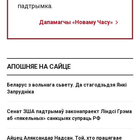
падтрымка.
Дапамагчы «Новаму Часу»
АПОШНЯЕ НА САЙЦЕ
Беларус з вольнага сьвету. Да стагодзьдзя Янкі
Запрудніка
Сенат ЗША падтрымаў законапраект Ліндсі Грэма
аб «пякельных» санкцыях супраць РФ
Айцец Аляксандар Надсан. Той, хто працягвае