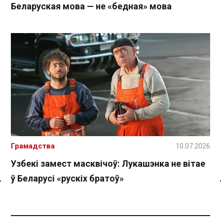
Беларуская мова — не «бедная» мова
Грамадства
10.07.2026
Узбекі замест масквічоў: Лукашэнка не вітае
ў Беларусі «рускіх братоў»
Спасылка без VPN