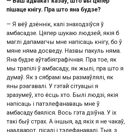
— Ваш адвакат казаў, што вы цяпер
пішаце кнігу. Пра што яна будзе?
— Я вёў дзённік, калі знаходзіўся ў
амбасадзе. Цяпер шукаю людзей, якія б
маглі дапамагчы мне напісаць кнігу, бо ў
мяне няма досведу. Назвы пакуль няма.
Яна будзе аўтабіяграфічная. Пра тое, як
мы трапілі ў амбасаду, як жылі, пра што я
думаў. Як з сябрамі мы размаўлялі, як
яны рэагавалі. У гэтай сітуацыі я
зразумеў, хто ёсць хто. Былі людзі, якія
напісаць і патэлефанаваць мне ў
амбасаду баяліся. Вось гэта дзіўна. У іх
такі быў страх. А іншыя, ад якіх я не чакаў,
наадварот, пісалі і тэлефанавалі. Тыя, з