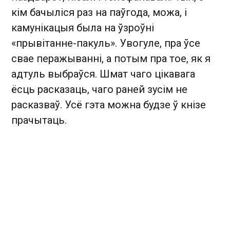
кім бачыліся раз на паўгода, можа, і
камунікацыя была на ўзроўні
«прывітанне-пакуль». Увогуле, пра ўсе
свае перажыванні, а потым пра тое, як я
адтуль выбраўся. Шмат чаго цікавага
ёсць расказаць, чаго раней зусім не
расказваў. Усё гэта можна будзе ў кнізе
прачытаць.