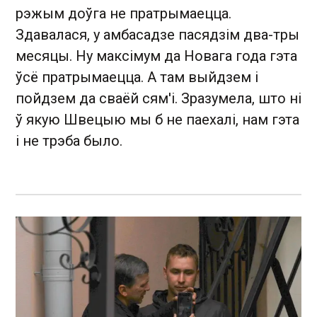
рэжым доўга не пратрымаецца.
Здавалася, у амбасадзе пасядзім два-тры
месяцы. Ну максімум да Новага года гэта
ўсё пратрымаецца. А там выйдзем і
пойдзем да сваёй сям'і. Зразумела, што ні
ў якую Швецыю мы б не паехалі, нам гэта
і не трэба было.