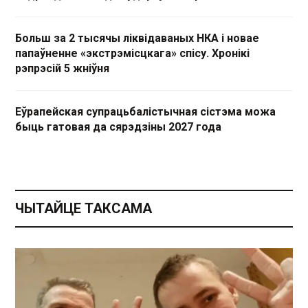
Больш за 2 тысячы ліквідаваных НКА і новае
папаўненне «экстрэмісцкага» спісу. Хронікі
рэпрэсій 5 жніўня
Еўрапейская супрацьбалістычная сістэма можа
быць гатовая да сярэдзіны 2027 года
ЧЫТАЙЦЕ ТАКСАМА