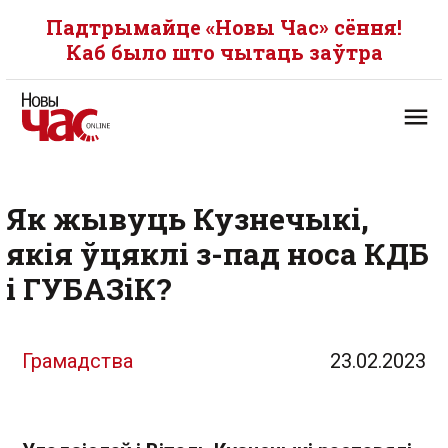
Падтрымайце «Новы Час» сёння!
Каб было што чытаць заўтра
Як жывуць Кузнечыкі,
якія ўцяклі з-пад носа КДБ
і ГУБАЗіК?
Грамадства
23.02.2023