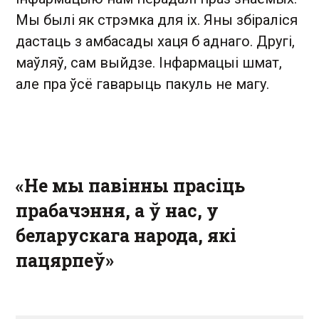
Мы былі як стрэмка для іх. Яны збіраліся
дастаць з амбасады хаця б аднаго. Другі,
маўляў, сам выйдзе. Інфармацыі шмат,
але пра ўсё гаварыць пакуль не магу.
«Не мы павінны прасіць
прабачэння, а ў нас, у
беларускага народа, які
пацярпеў»