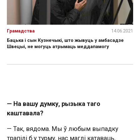
Грамадства
14.06.2021
Бацька і сын Кузнечыкі, што жывуць у амбасадзе
Швецыі, не могуць атрымаць меддапамогу
— На вашу думку, рызыка таго
каштавала?
— Так, вядома. Мы ў любым выпадку
трапілі б у турму, нас маглі катаваць.