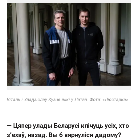
Віталь і Уладзіслаў Кузнечыкі ў Латвіі. Фота: «Люстэрка»
— Цяпер улады Беларусі клічуць усіх, хто
з’ехаў, назад. Вы б вярнуліся дадому?