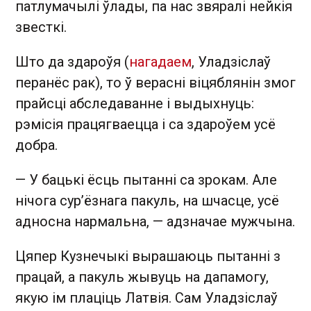
патлумачылі ўлады, па нас звяралі нейкія
звесткі.
Што да здароўя (
нагадаем
, Уладзіслаў
перанёс рак), то ў верасні віцяблянін змог
прайсці абследаванне і выдыхнуць:
рэмісія працягваецца і са здароўем усё
добра.
— У бацькі ёсць пытанні са зрокам. Але
нічога сур’ёзнага пакуль, на шчасце, усё
адносна нармальна, — адзначае мужчына.
Цяпер Кузнечыкі вырашаюць пытанні з
працай, а пакуль жывуць на дапамогу,
якую ім плаціць Латвія. Сам Уладзіслаў