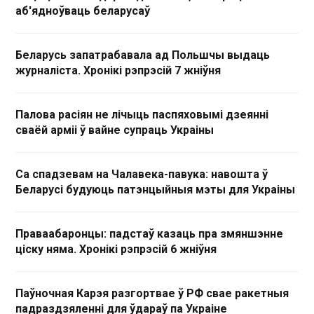
аб'ядноўваць беларусаў
Беларусь запатрабавала ад Польшчы выдаць
журналіста. Хронікі рэпрэсій 7 жніўня
Палова расіян не лічыць паспяховымі дзеянні
сваёй арміі ў вайне супраць Украіны
Са спадзевам на Чалавека-павука: навошта ў
Беларусі будуюць патэнцыйныя мэты для Украіны
Праваабаронцы: падстаў казаць пра змяншэнне
ціску няма. Хронікі рэпрэсій 6 жніўня
Паўночная Карэя разгортвае ў РФ свае ракетныя
падраздзяленні для ўдараў па Украіне