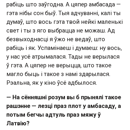
рабіць што заўгодна. А цяпер амбасада —
гэта нібы сон быў. Тыя адчуванні, калі ты
думаў, што вось гэта твой нейкі маленькі
свет і ты з яго выбрацца не можаш. Ад
безвыходнасці я ўжо не ведаў, што
рабіць і як. Успамінаеш і думаеш: ну вось,
у нас усё атрымалася. Тады не верылася
ў гэта. А цяпер не верыцца, што такое
магло быць і такое з намі здарылася.
Рэальна, як у кіно ўсё адбылося.
— На сённяшні розум вы б прынялі такое
рашэнне — лезці праз плот у амбасаду, а
потым бегчы адтуль праз мяжу ў
Латвію?