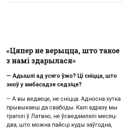
«Цяпер не верыцца, што такое
з намі здарылася»
— Адышлі ад усяго ўжо? Ці сніцца, што
зноў у амбасадзе седзіце?
— А вы ведаеце, не сніцца. Адносна хутка
прывыкаеш да свабоды. Калі адразу мы
трапілі ў Латвію, не ўсведамлялі месяц-
два, што можна пайсці куды заўгодна,