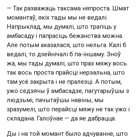
— Так разважаць таксама няпроста. Шмат
момантаў, якіх тады мы не ведалі.
Напрыклад, мы думалі, што трапіць у
амбасаду і папрасіць бежанства можна.
Але потым аказалася, што нельга. Калі б
ведалі, то дзейнічалі б па-іншаму. Зноў
жа, мы тады думалі, што праз мяжу вось
так вось проста прайсці нерэальна, што
там усё закрыта і не пралезці. А потым,
ужо седзячы ў амбасадзе, пагутарыўшы з
людзьмі, пачытаўшы навіны, мы
зразумелі, што перайсці мяжу не так ужо і
складана. Галоўнае — да яе дабрацца.
Ды і на той момант было адчуванне, што