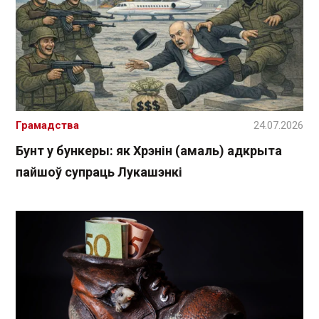
Грамадства
24.07.2026
Бунт у бункеры: як Хрэнін (амаль) адкрыта
пайшоў супраць Лукашэнкі