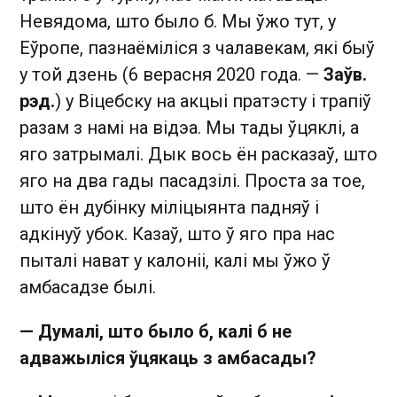
Невядома, што было б. Мы ўжо тут, у
Еўропе, пазнаёміліся з чалавекам, які быў
у той дзень (6 верасня 2020 года. —
Заўв.
рэд.
) у Віцебску на акцыі пратэсту і трапіў
разам з намі на відэа. Мы тады ўцяклі, а
яго затрымалі. Дык вось ён расказаў, што
яго на два гады пасадзілі. Проста за тое,
што ён дубінку міліцыянта падняў і
адкінуў убок. Казаў, што ў яго пра нас
пыталі нават у калоніі, калі мы ўжо ў
амбасадзе былі.
— Думалі, што было б, калі б не
адважыліся ўцякаць з амбасады?