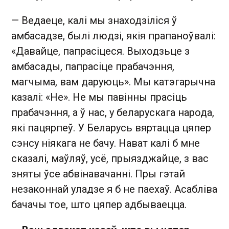
— Ведаеце, калі мы знаходзіліся ў
амбасадзе, былі людзі, якія прапаноўвалі:
«Давайце, папрасіцеся. Выходзьце з
амбасады, папрасіце прабачэння,
магчыма, вам даруюць». Мы катэгарычна
казалі: «Не». Не мы павінны прасіць
прабачэння, а ў нас, у беларускага народа,
які пацярпеў. У Беларусь вяртацца цяпер
сэнсу ніякага не бачу. Нават калі б мне
сказалі, маўляў, усё, прыязджайце, з вас
зняты ўсе абвінавачанні. Пры гэтай
незаконнай уладзе я б не паехаў. Асабліва
бачачы тое, што цяпер адбываецца.