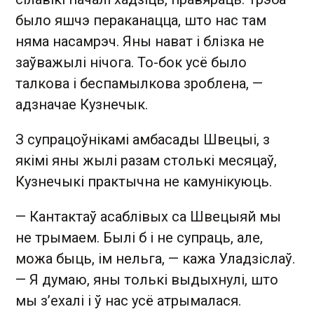
было яшчэ пераканацца, што нас там
няма насамрэч. Яны нават і блізка не
заўважылі нічога. То-бок усё было
талкова і беспамылкова зроблена, —
адзначае Кузнечык.
З супрацоўнікамі амбасады Швецыі, з
якімі яны жылі разам столькі месяцаў,
Кузнечыкі практычна не камунікуюць.
— Кантактаў асаблівых са Швецыяй мы
не трымаем. Былі б і не супраць, але,
можа быць, ім нельга, — кажа Уладзіслаў.
— Я думаю, яны толькі выдыхнулі, што
мы з’ехалі і ў нас усё атрымалася.