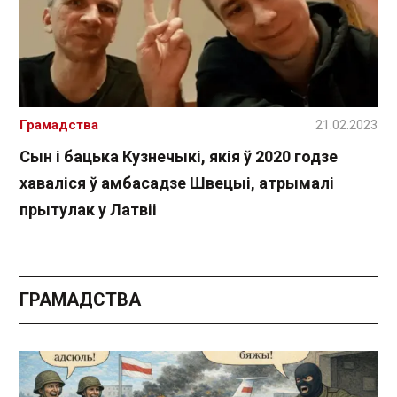
Грамадства
21.02.2023
Сын і бацька Кузнечыкі, якія ў 2020 годзе
хаваліся ў амбасадзе Швецыі, атрымалі
прытулак у Латвіі
ГРАМАДСТВА