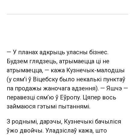
— У планах адкрыць уласны бізнес.
Будзем глядзець, атрымаецца ці не
атрымаецца, — кажа Кузнечык-малодшы
(у сям'і ў Віцебску было некалькі пунктаў
па продажы жаночага адзення). — Яшчэ —
перавезці сям’ю ў Еўропу. Цяпер вось
займаюся гэтымі пытаннямі.
З роднымі, дарэчы, Кузнечыкі бачыліся
ўжо двойчы. Уладзіслаў кажа, што