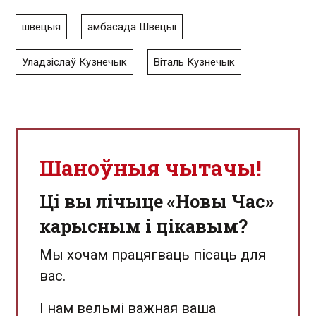
швецыя
амбасада Швецыі
Уладзіслаў Кузнечык
Віталь Кузнечык
Шаноўныя чытачы!
Ці вы лічыце «Новы Час»
карысным і цікавым?
Мы хочам працягваць пісаць для
вас.
І нам вельмі важная ваша