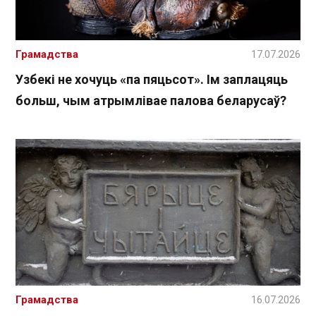
Грамадства
17.07.2026
Узбекі не хочуць «па пяцьсот». Ім заплацяць
больш, чым атрымлівае палова беларусаў?
Грамадства
16.07.2026