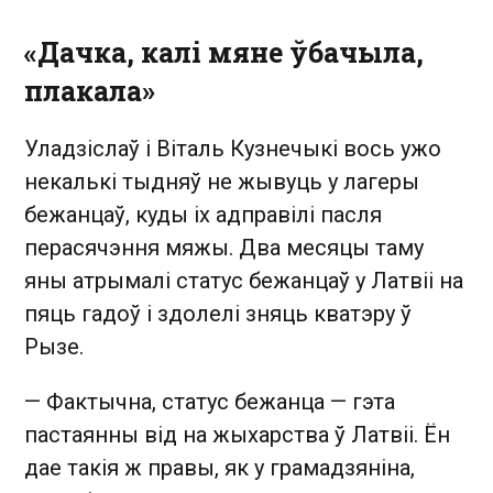
«Дачка, калі мяне ўбачыла,
плакала»
Уладзіслаў і Віталь Кузнечыкі вось ужо
некалькі тыдняў не жывуць у лагеры
бежанцаў, куды іх адправілі пасля
перасячэння мяжы. Два месяцы таму
яны атрымалі статус бежанцаў у Латвіі на
пяць гадоў і здолелі зняць кватэру ў
Рызе.
— Фактычна, статус бежанца — гэта
пастаянны від на жыхарства ў Латвіі. Ён
дае такія ж правы, як у грамадзяніна,