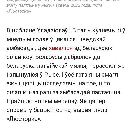
візіту палітыка ў Рыгу, чэрвень 2022 года. Фота:
«Люстэрка»
Віцябляне Уладзіслаў і Віталь Кузнечыкі ў
мінулым годзе ўцяклі са шведскай
амбасады, дзе
хаваліся
ад беларускіх
сілавікоў. Беларусы дабраліся да
беларуска-латвійскай мяжы, перасеклі яе
і апынуліся ў Рызе. І ўсё гэта яны змаглі
ажыццявіць нягледзячы на тое, што
сілавікі назіралі за амбасадай пастаянна.
Прайшло восем месяцаў. Як цяпер
справы ў бацькі і сына, высвятляла
«Люстэрка» .