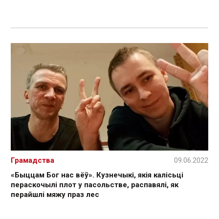
Грамадства
09.06.2022
«Быццам Бог нас вёў». Кузнечыкі, якія калісьці
пераскочылі плот у пасольстве, распавялі, як
перайшлі мяжу праз лес