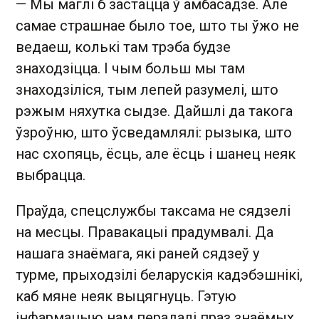
— Мы маглі б застацца ў амбасадзе. Але
самае страшнае было тое, што ты ўжо не
ведаеш, колькі там трэба будзе
знаходзіцца. І чым больш мы там
знаходзіліся, тым лепей разумелі, што
рэжым няхутка сыдзе. Дайшлі да такога
ўзроўню, што ўсведамлялі: рызыка, што
нас схопяць, ёсць, але ёсць і шанец неяк
выбрацца.
Праўда, спецслужбы таксама не сядзелі
на месцы. Правакацыі прадумвалі. Да
нашага знаёмага, які раней сядзеў у
турме, прыходзілі беларускія кадэбэшнікі,
каб мяне неяк выцягнуць. Гэтую
інфармацыю нам перадалі праз знаёмых.