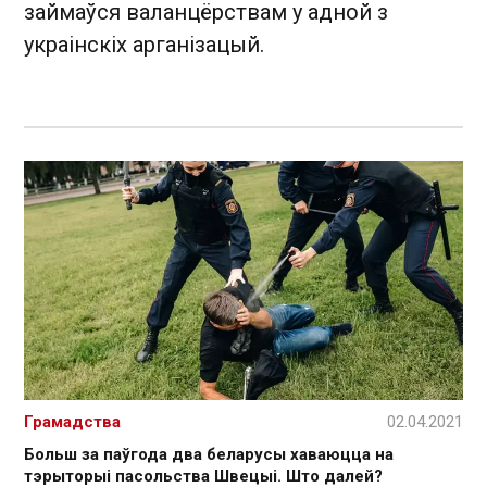
займаўся валанцёрствам у адной з
украінскіх арганізацый.
Грамадства
02.04.2021
Больш за паўгода два беларусы хаваюцца на
тэрыторыі пасольства Швецыі. Што далей?