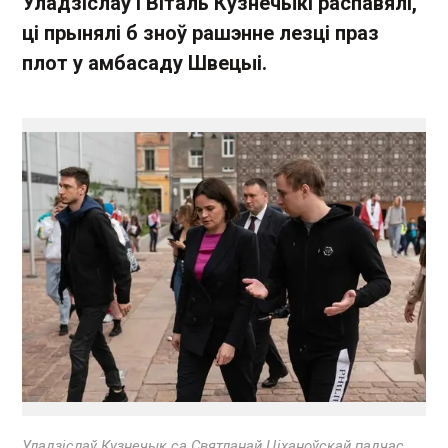
Уладзіслаў і Віталь Кузнечыкі распавялі,
ці прынялі б зноў рашэнне лезці праз
плот у амбасаду Швецыі.
Уладзіслаў Кузнечык са Святланай Ціханоўскай падчас