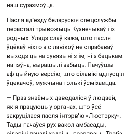
наш суразмоўца.
Пасля ад’езду беларускія спецслужбы
перасталі трывожыць Кузнечыкаў і іх
родных. Уладзіслаў кажа, што пасля
ўцёкаў ніхто з сілавікоў не спрабаваў
выходзіць на сувязь ні з ім, ні з бацькам:
напэўна, вырашылі забыць. Пачуўшы
афіцыйную версію, што сілавікі адпусцілі
ўцекачоў, мужчына толькі ўсміхаецца.
— Праз знаёмых даведаліся ў людзей,
якія працуюць у органах, што ўсё
закруцілася пасля інтэрв'ю «Люстэрку».
Тады пачаўся рух вакол амбасады,
сілавікі пачалі хадзіць, правяраць. Трэба