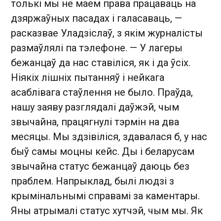
толькі мы не маем права працаваць на
дзяржаўных пасадах і галасаваць, —
расказвае Уладзіслаў, з якім журналісты
размаўлялі па тэлефоне. — У лагеры
бежанцаў да нас ставіліся, як і да ўсіх.
Ніякіх лішніх пытанняў і нейкага
асаблівага стаўлення не было. Праўда,
нашу заяву разглядалі даўжэй, чым
звычайна, працягнулі тэрмін на два
месяцы. Мы здзівіліся, здавалася б, у нас
быў самы моцны кейс. Ды і беларусам
звычайна статус бежанцаў даюць без
праблем. Напрыклад, былі людзі з
крымінальнымі справамі за каментары.
Яны атрымалі статус хутчэй, чым мы. Як