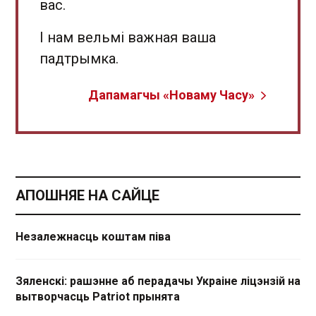
вас.
І нам вельмі важная ваша
падтрымка.
Дапамагчы «Новаму Часу»
АПОШНЯЕ НА САЙЦЕ
Незалежнасць коштам піва
Зяленскі: рашэнне аб перадачы Украіне ліцэнзій на
вытворчасць Patriot прынята