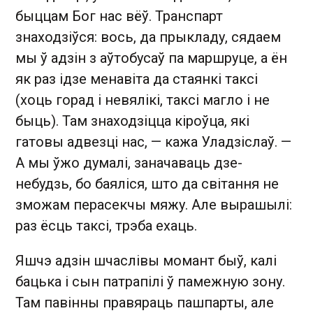
быццам Бог нас вёў. Транспарт
знаходзіўся: вось, да прыкладу, сядаем
мы ў адзін з аўтобусаў па маршруце, а ён
як раз ідзе менавіта да стаянкі таксі
(хоць горад і невялікі, таксі магло і не
быць). Там знаходзіцца кіроўца, які
гатовы адвезці нас, — кажа Уладзіслаў. —
А мы ўжо думалі, заначаваць дзе-
небудзь, бо баяліся, што да світання не
зможам перасекчы мяжу. Але вырашылі:
раз ёсць таксі, трэба ехаць.
Яшчэ адзін шчаслівы момант быў, калі
бацька і сын патрапілі ў памежную зону.
Там павінны правяраць пашпарты, але