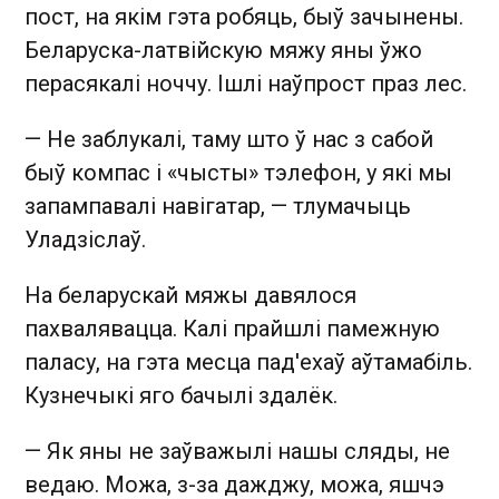
пост, на якім гэта робяць, быў зачынены.
Беларуска-латвійскую мяжу яны ўжо
перасякалі ноччу. Ішлі наўпрост праз лес.
— Не заблукалі, таму што ў нас з сабой
быў компас і «чысты» тэлефон, у які мы
запампавалі навігатар, — тлумачыць
Уладзіслаў.
На беларускай мяжы давялося
пахвалявацца. Калі прайшлі памежную
паласу, на гэта месца пад'ехаў аўтамабіль.
Кузнечыкі яго бачылі здалёк.
— Як яны не заўважылі нашы сляды, не
ведаю. Можа, з-за дажджу, можа, яшчэ