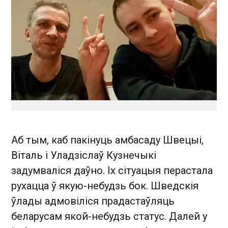
Аб тым, каб пакінуць амбасаду Швецыі,
Віталь і Уладзіслаў Кузнечыкі
задумваліся даўно. Іх сітуацыя перастала
рухацца ў якую-небудзь бок. Шведскія
ўлады адмовіліся прадастаўляць
беларусам якой-небудзь статус. Далей у