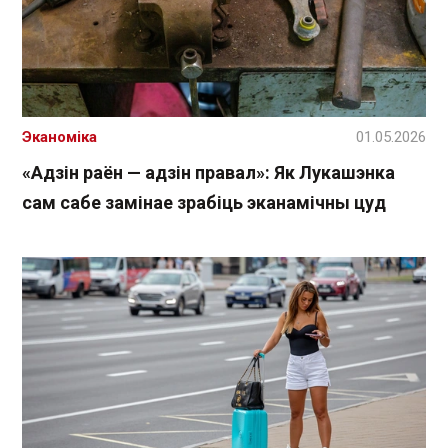
Эканоміка
01.05.2026
«Адзін раён — адзін правал»: Як Лукашэнка
сам сабе замінае зрабіць эканамічны цуд