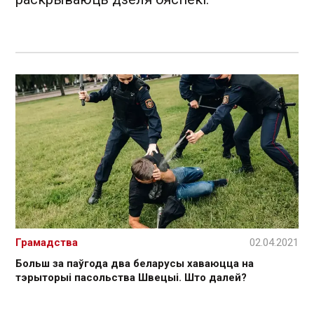
Грамадства
02.04.2021
Больш за паўгода два беларусы хаваюцца на
тэрыторыі пасольства Швецыі. Што далей?