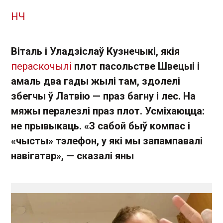
НЧ
Віталь і Уладзіслаў Кузнечыкі, якія
пераскочылі
плот пасольстве Швецыі і
амаль два гады жылі там, здолелі
збегчы ў Латвію — праз багну і лес. На
мяжы пералезлі праз плот. Усміхаюцца:
не прывыкаць. «З сабой быў компас і
«чысты» тэлефон, у які мы запампавалі
навігатар», — сказалі яны