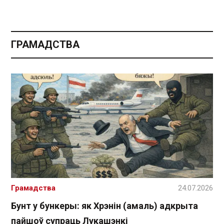
ГРАМАДСТВА
Грамадства
24.07.2026
Бунт у бункеры: як Хрэнін (амаль) адкрыта
пайшоў супраць Лукашэнкі