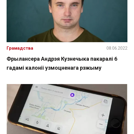
Грамадства
08.06.2022
Фрылансера Андрэя Кузнечыка пакаралі 6
гадамі калоніі узмоцненага рэжыму