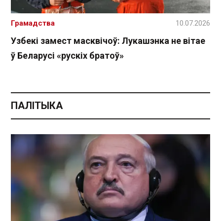
Грамадства
10.07.2026
Узбекі замест масквічоў: Лукашэнка не вітае
ў Беларусі «рускіх братоў»
ПАЛІТЫКА