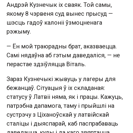
Андрэй Кузнечык іх сваяк. Той самы,
якому 8 чэрвеня суд вынес прысуд —
шэсць гадоў калоніі ўзмоцненага
рэжыму.
— Ён мой траюрадны брат, аказваецца.
Самі нядаўна аб гэтым даведаліся, — не
перастае здзіўляцца Віталь.
Зараз Кузнечыкі жывуць у лагеры для
бежанцаў. Сітуацыя ў іх складаная:
статусу ў Латвіі няма, як і працы. Кажуць,
патрэбна дапамога, таму і прыйшлі на
сустрэчу з Ціханоўскай у латвійскай
сталіцы і дыяспарай, каб паспрабаваць
даведацца, куды і да каго звяртацца.