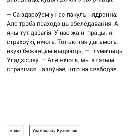
— Са здароўем у нас пакуль нядрэнна.
Але трэба праходзіць абследавання. А
яны тут дарагія. У нас жа ні працы, ні
страхоўкі, нічога. Толькі тая дапамога,
якую бежанцам выдаюць, — тлумачыць
Уладзіслаў. — Але нічога, мы з гэтым
справімся. Галоўнае, што на свабодзе.
мяжа
Уладзіслаў Кузнечык