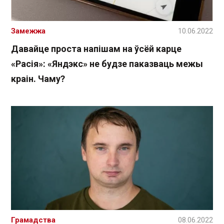
Замежжа
10.06.2022
Давайце проста напішам на ўсёй карце
«Расія»: «Яндэкс» не будзе паказваць межы
краін. Чаму?
Грамадства
08.06.2022