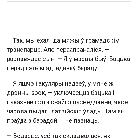
— Так, мы ехалі да мяжы ў грамадскім
транспарце. Але пераапраналіся, —
распавядае сын. — Я ў масцы быў. Бацька
перад гэтым адгадаваў бараду.
— Я яшчэ і акуляры надзеў, у мяне ж
дрэнны зрок, — уключаецца бацька і
паказвае фота свайго пасведчання, якое
часова выдалі латвійскія ўлады. Там ён і
праўда з барадой — не пазнаць.
— Ведаеце, усё так складвалася, як