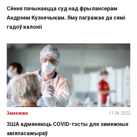
Сёння пачынаецца суд над фрылансерам
Андрэем Кузнечыкам. Яму пагражае да сямі
гадоў калоніі
Замежжа
11.06.2022
ЗША адмяняюць COVID-тэсты для замежных
авіяпасажыраў