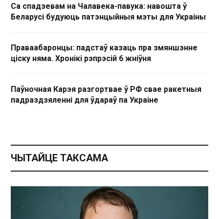
Са спадзевам на Чалавека-павука: навошта ў
Беларусі будуюць патэнцыйныя мэты для Украіны
Праваабаронцы: падстаў казаць пра змяншэнне
ціску няма. Хронікі рэпрэсій 6 жніўня
Паўночная Карэя разгортвае ў РФ свае ракетныя
падраздзяленні для ўдараў па Украіне
ЧЫТАЙЦЕ ТАКСАМА