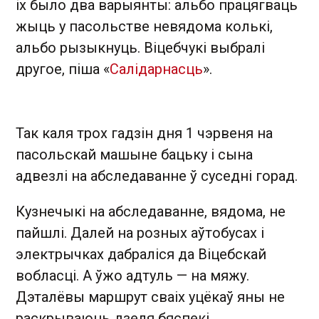
іх было два варыянты: альбо працягваць
жыць у пасольстве невядома колькі,
альбо рызыкнуць. Віцебчукі выбралі
другое, піша «
Салідарнасць
».
Так каля трох гадзін дня 1 чэрвеня на
пасольскай машыне бацьку і сына
адвезлі на абследаванне ў суседні горад.
Кузнечыкі на абследаванне, вядома, не
пайшлі. Далей на розных аўтобусах і
электрычках дабраліся да Віцебскай
вобласці. А ўжо адтуль — на мяжу.
Дэталёвы маршрут сваіх уцёкаў яны не
раскрываюць дзеля бяспекі.