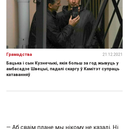
Грамадства
21.12.2021
Бацька і сын Кузнечыкі, якія больш за год жывуць у
амбасадзе Швецыі, падалі скаргу ў Камітэт супраць
катаванняў
— Аб сваім плане мы нікому не казалі. Ні