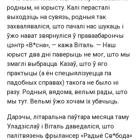
родным, ні юрысту. Калі перасталі
выходзіць на сувязь, родныя так
захваляваліся, што пачалі нас шукаць і
ўжо нават звярнуліся ў праваабарончы
цэнтр «В*сна», — кажа Віталь. — Наш
юрыст два дні паверыць не мог, што мы
змаглі выбрацца. Казаў, што ў яго
практыцы (а ён спецыялізуецца па
падобных справах) такога не было ні
разу. Родныя, вядома, вельмі рады, што
мы тут. Вельмі ўжо хочам іх убачыць.
Дарэчы, літаральна паўтара месяца таму
Уладзіслаў і Віталь даведаліся, што
палітвязень фрылансер «Радыё Св*бода»