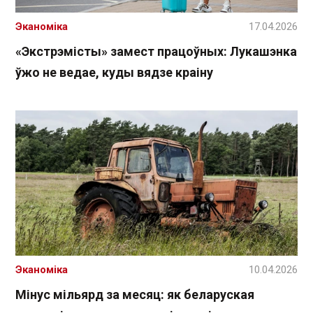
Эканоміка
17.04.2026
«Экстрэмісты» замест працоўных: Лукашэнка
ўжо не ведае, куды вядзе краіну
Эканоміка
10.04.2026
Мінус мільярд за месяц: як беларуская