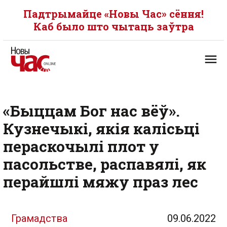
Падтрымайце «Новы Час» сёння!
Каб было што чытаць заўтра
«Быццам Бог нас вёў».
Кузнечыкі, якія калісьці
пераскочылі плот у
пасольстве, распавялі, як
перайшлі мяжу праз лес
Грамадства
09.06.2022