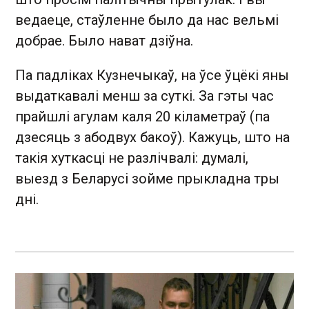
ведаеце, стаўленне было да нас вельмі
добрае. Было нават дзіўна.
Па падліках Кузнечыкаў, на ўсе ўцёкі яны
выдаткавалі менш за суткі. За гэты час
прайшлі агулам каля 20 кіламетраў (па
дзесяць з абодвух бакоў). Кажуць, што на
такія хуткасці не разлічвалі: думалі,
выезд з Беларусі зойме прыкладна тры
дні.