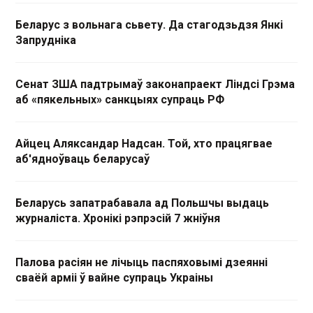
Беларус з вольнага сьвету. Да стагодзьдзя Янкі
Запрудніка
Сенат ЗША падтрымаў законапраект Ліндсі Грэма
аб «пякельных» санкцыях супраць РФ
Айцец Аляксандар Надсан. Той, хто працягвае
аб'ядноўваць беларусаў
Беларусь запатрабавала ад Польшчы выдаць
журналіста. Хронікі рэпрэсій 7 жніўня
Палова расіян не лічыць паспяховымі дзеянні
сваёй арміі ў вайне супраць Украіны