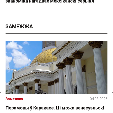
эканоміка нагадвае мексіканскі серыял
ЗАМЕЖЖА
Спасылка без VPN
Замежжа
04.08.2026
Перамовы ў Каракасе. Ці можа венесуэльскі