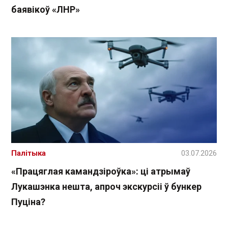
баявікоў «ЛНР»
Палітыка
03.07.2026
«Працяглая камандзіроўка»: ці атрымаў
Лукашэнка нешта, апроч экскурсіі ў бункер
Пуціна?