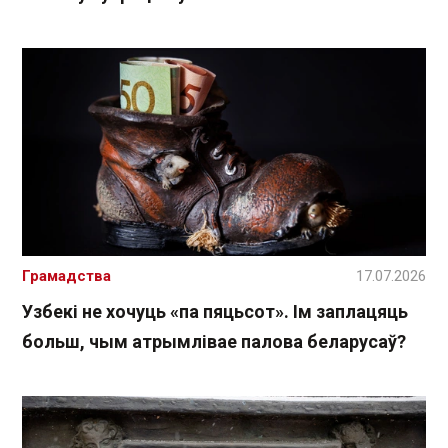
Грамадства
17.07.2026
Узбекі не хочуць «па пяцьсот». Ім заплацяць
больш, чым атрымлівае палова беларусаў?