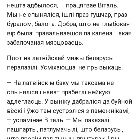
нешта адбылося, — працягвае Віталь. —
Мы не спыняліся, ішлі праз гушчар, праз
буралом, балота. Добра, што не глыбокая
вір была: правальваешся па калена. Такая
забалочаная мясцовасць.
Плот на латвійскай мяжы беларусы
пералазілі. Усміхаюцца: не прывыкаць.
— На латвійскім баку мы таксама не
спыняліся і нават прабеглі нейкую
адлегласць. У выніку дабраліся да буйной
вёскі і ўжо там сустрэліся з памежнікамі,
— успамінае Віталь. — Мы паказалі
пашпарты, патлумачылі, што беларусы,
што просім палітычны прытулак. І вы