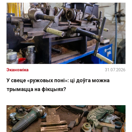
Эканоміка
31.07.2026
У свеце «ружовых поні»: ці доўга можна
трымацца на фікцыях?