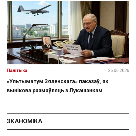
Палітыка
26.06.2026
«Ультыматум Зяленскага» паказаў, як
вынікова размаўляць з Лукашэнкам
ЭКАНОМІКА