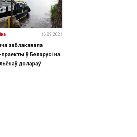
іка
16.09.2021
ча заблакавала
-праекты ў Беларусі на
ільёнаў долараў