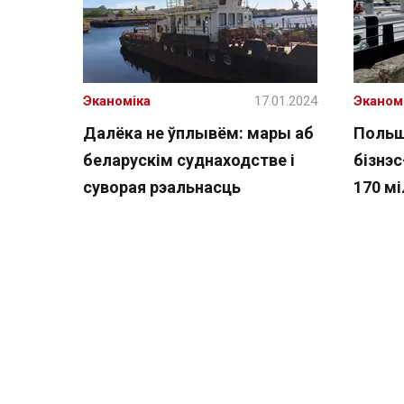
Эканоміка
17.01.2024
Эканом
Далёка не ўплывём: мары аб
Польш
беларускім суднаходстве і
бізнэс
суворая рэальнасць
170 м