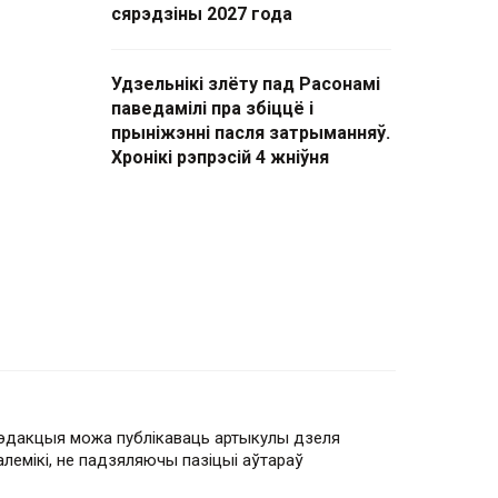
сярэдзіны 2027 года
Удзельнікі злёту пад Расонамі
паведамілі пра збіццё і
прыніжэнні пасля затрыманняў.
Хронікі рэпрэсій 4 жніўня
эдакцыя можа публікаваць артыкулы дзеля
алемікі, не падзяляючы пазіцыі аўтараў