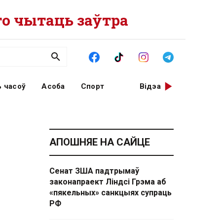
о чытаць заўтра
 часоў
Асоба
Спорт
Відэа
АПОШНЯЕ НА САЙЦЕ
Сенат ЗША падтрымаў
законапраект Ліндсі Грэма аб
«пякельных» санкцыях супраць
РФ