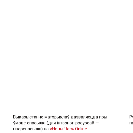
Выкарыстанне матэрыялаў дазваляецца пры
Р
ўмове спасылкі (для інтэрнэт-рэсурсаў —
п
гiперспасылкi) на
«Новы Час» Online