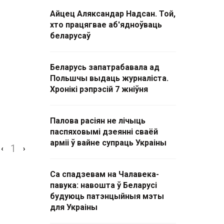
Айцец Аляксандар Надсан. Той,
хто працягвае аб'ядноўваць
беларусаў
Беларусь запатрабавала ад
Польшчы выдаць журналіста.
Хронікі рэпрэсій 7 жніўня
Палова расіян не лічыць
паспяховымі дзеянні сваёй
арміі ў вайне супраць Украіны
1
‹
›
Са спадзевам на Чалавека-
павука: навошта ў Беларусі
будуюць патэнцыйныя мэты
для Украіны