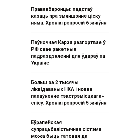
Праваабаронцы: падстаў
казаць пра змяншэнне ціску
няма. Хронікі рэпрэсій 6 жніўня
Паўночная Карэя разгортвае ў
РФ свае ракетныя
падраздзяленні для ўдараў па
Украіне
Больш за 2 тысячы
ліквідаваных НКА і новае
папаўненне «экстрэмісцкага»
спісу. Хронікі рэпрэсій 5 жніўня
Еўрапейская
супрацьбалістычная сістэма
можа быць гатовая да