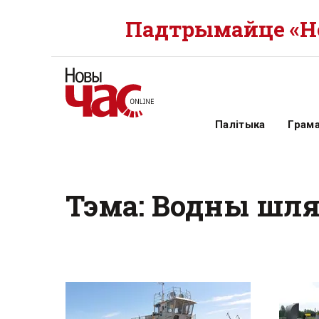
Падтрымайце «Но
Палітыка
Грам
Тэма: Водны шля