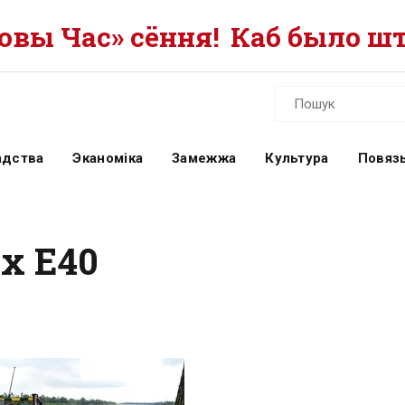
вы Час» сёння!
Каб было шт
адства
Эканоміка
Замежжа
Культура
Повязь
х Е40