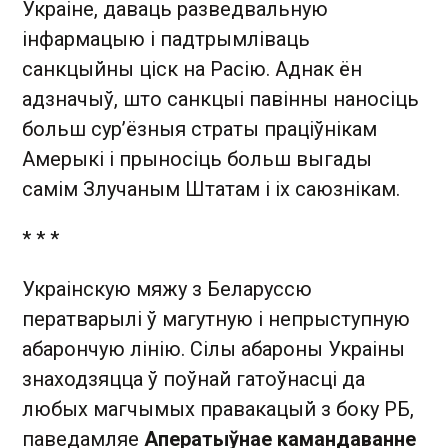
Украіне, даваць разведвальную
інфармацыю і падтрымліваць
санкцыйны ціск на Расію. Аднак ён
адзначыў, што санкцыі павінны наносіць
больш сур’ёзныя страты праціўнікам
Амерыкі і прыносіць больш выгады
самім Злучаным Штатам і іх саюзнікам.
* * *
Украінскую мяжу з Беларуссю
ператварылі ў магутную і непрыступную
абарончую лінію. Сілы абароны Украіны
знаходзяцца ў поўнай гатоўнасці да
любых магчымых правакацый з боку РБ,
паведамляе
Аператыўнае камандаванне