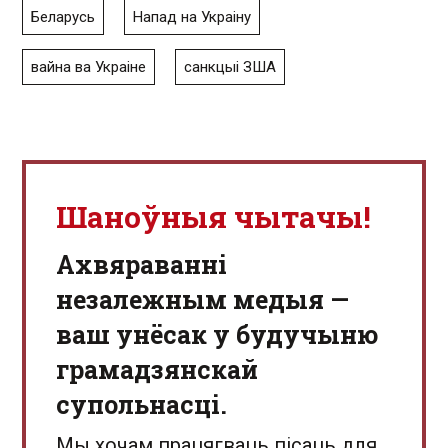
Беларусь
Напад на Украіну
вайна ва Украіне
санкцыі ЗША
Шаноўныя чытачы!
Aхвяраванні
незалежным медыя —
ваш унёсак у будучыню
грамадзянскай
супольнасці.
Мы хочам працягваць пісаць для