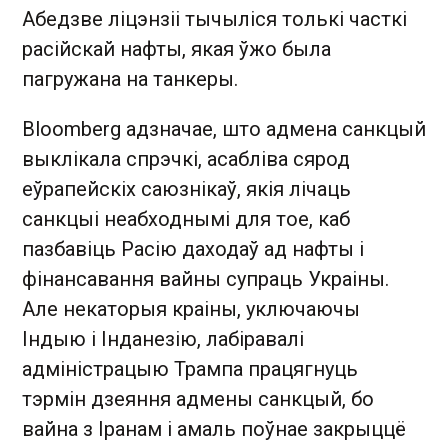
Абедзве ліцэнзіі тычыліся толькі часткі
расійскай нафты, якая ўжо была
пагружана на танкеры.
Bloomberg адзначае, што адмена санкцый
выклікала спрэчкі, асабліва сярод
еўрапейскіх саюзнікаў, якія лічаць
санкцыі неабходнымі для тое, каб
пазбавіць Расію даходаў ад нафты і
фінансавання вайны супраць Украіны.
Але некаторыя краіны, уключаючы
Індыю і Інданезію, лабіравалі
адміністрацыю Трампа працягнуць
тэрмін дзеяння адмены санкцый, бо
вайна з Іранам і амаль поўнае закрыццё