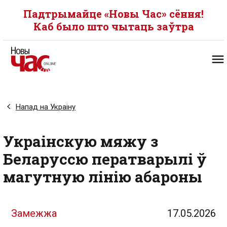
Падтрымайце «Новы Час» сёння!
Каб было што чытаць заўтра
Напад на Украіну
Украінскую мяжу з
Беларуссю ператварылі ў
магутную лінію абароны
Замежжа
17.05.2026