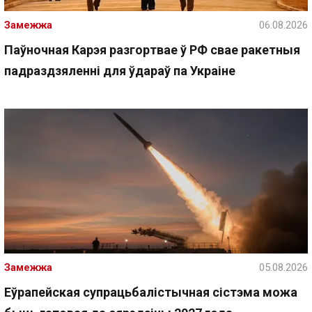
Замежжа
06.08.2026
Паўночная Карэя разгортвае ў РФ свае ракетныя
падраздзяленні для ўдараў па Украіне
Замежжа
05.08.2026
Еўрапейская супрацьбалістычная сістэма можа