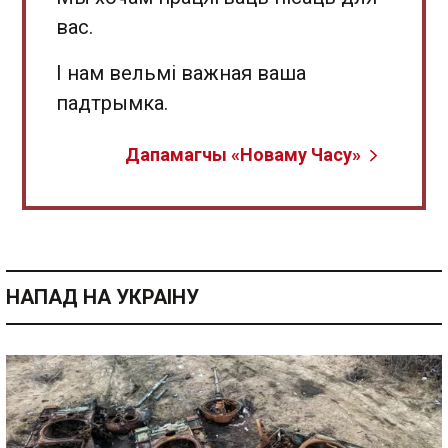
вас.
І нам вельмі важная ваша
падтрымка.
Дапамагчы «Новаму Часу»
НАПАД НА УКРАІНУ