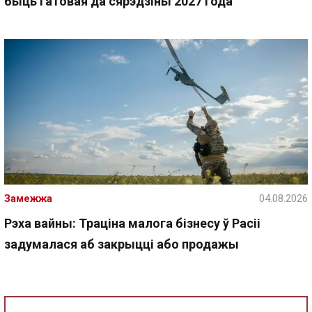
быць гатовая да сярэдзіны 2027 года
Замежжа
04.08.2026
Рэха вайны: Траціна малога бізнесу ў Расіі
задумалася аб закрыцці або продажы