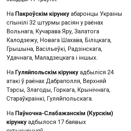
На
Пакроўскім кірунку
абаронцы Украіны
спынілі 32 штурмы расіян у раёнах
Вольнага, Кучарава Яру, Залатога
Калодзежу, Новага Шахава, Біліцкага,
Грышына, Васільеўкі, Радзінскага,
Удачнага, Маладзецкага і іншых.
На
Гуляйпольскім кірунку
адбыліся 24
атакі ў раёнах Дабраполля, Верхняй
Тэрсы, Злагоды, Горкага, Крынічнага,
Стараўкраінкі, Гуляйпольскага.
На
Паўночна-Слабажанскім (Курскім)
кірунку
адбылося 17 баявых
сутыкненняў.