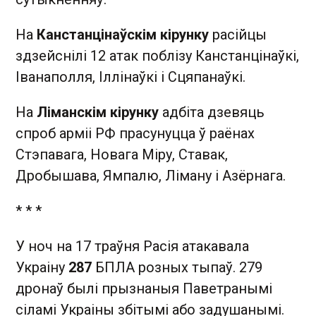
На
Канстанцінаўскім кірунку
расійцы
здзейснілі 12 атак поблізу Канстанцінаўкі,
Іванаполля, Іллінаўкі і Сцяпанаўкі.
На
Ліманскім кірунку
адбіта дзевяць
спроб арміі РФ прасунуцца ў раёнах
Стэпавага, Новага Міру, Ставак,
Дробышава, Ямпалю, Ліману і Азёрнага.
* * *
У ноч на 17 траўня Расія атакавала
Украіну
287
БПЛА розных тыпаў. 279
дронаў былі прызнаныя Паветранымі
сіламі Украіны збітымі або задушанымі.