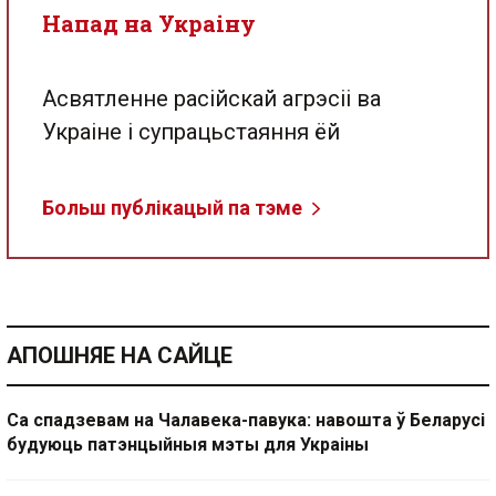
Напад на Украіну
Асвятленне расійскай агрэсіі ва
Украіне і супрацьстаяння ёй
Больш публікацый па тэме
АПОШНЯЕ НА САЙЦЕ
Са спадзевам на Чалавека-павука: навошта ў Беларусі
будуюць патэнцыйныя мэты для Украіны