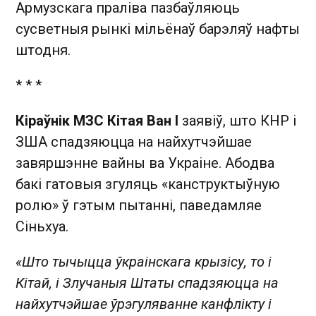
Армузскага праліва пазбаўляюць
сусветныя рынкі мільёнаў барэляў нафты
штодня.
* * *
Кіраўнік МЗС Кітая Ван І
заявіў, што КНР і
ЗША спадзяюцца на найхутчэйшае
завяршэнне вайны ва Украіне. Абодва
бакі гатовыя згуляць «канструктыўную
ролю» ў гэтым пытанні, паведамляе
Сіньхуа.
«Што тычыцца ўкраінскага крызісу, то і
Кітай, і Злучаныя Штаты спадзяюцца на
найхутчэйшае ўрэгуляванне канфлікту і