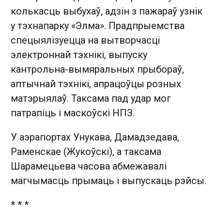
колькасць выбухаў, адзін з пажараў узнік
у тэхнапарку «Элма». Прадпрыемства
спецыялізуецца на вытворчасці
электроннай тэхнікі, выпуску
кантрольна-вымяральных прыбораў,
аптычнай тэхнікі, апрацоўцы розных
матэрыялаў. Таксама пад удар мог
патрапіць і маскоўскі НПЗ.
У аэрапортах Унукава, Дамадзедава,
Раменскае (Жукоўскі), а таксама
Шарамецьева часова абмежавалі
магчымасць прымаць і выпускаць рэйсы.
* * *