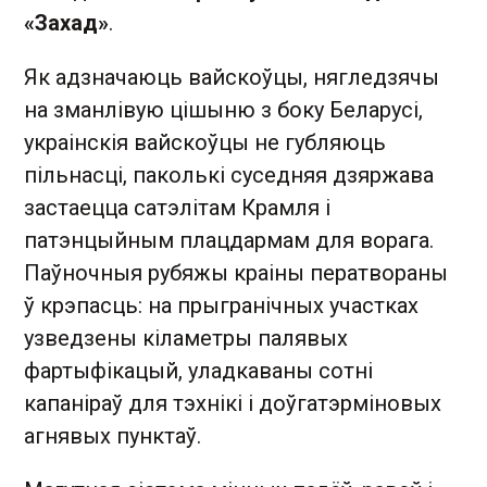
«Захад»
.
Як адзначаюць вайскоўцы, нягледзячы
на зманлівую цішыню з боку Беларусі,
украінскія вайскоўцы не губляюць
пільнасці, паколькі суседняя дзяржава
застаецца сатэлітам Крамля і
патэнцыйным плацдармам для ворага.
Паўночныя рубяжы краіны ператвораны
ў крэпасць: на прыгранічных участках
узведзены кіламетры палявых
фартыфікацый, уладкаваны сотні
капаніраў для тэхнікі і доўгатэрміновых
агнявых пунктаў.