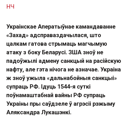
НЧ
Украінскае Аператыўнае камандаванне
«Захад» адсправаздачылася, што
цалкам гатова стрымаць магчымую
атаку з боку Беларусі. ЗША зноў не
падоўжылі адмену санкцый на расійскую
нафту, але гэта нічога не азначае. Украіна
ж зноў ужыла «дальнабойныя санкцыі»
супраць РФ. Ідуць 1544-я суткі
поўнамаштабнай вайны РФ супраць
Украіны пры саўдзеле ў агрэсіі рэжыму
Аляксандра Лукашэнкі.