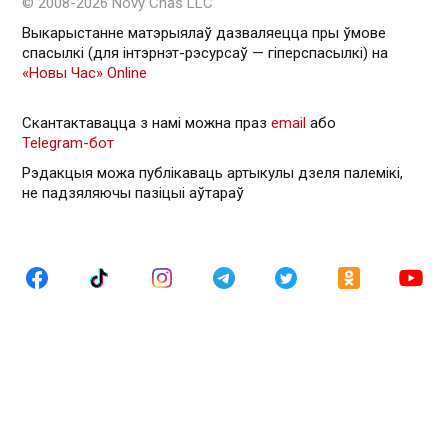
© 2008-2026 Novy Chas LLC
Выкарыстанне матэрыялаў дазваляецца пры ўмове
спасылкі (для інтэрнэт-рэсурсаў — гiперспасылкi) на
«Новы Час» Online
Скантактавацца з намі можна праз
email
або
Telegram-бот
Рэдакцыя можа публікаваць артыкулы дзеля палемікі,
не падзяляючы пазіцыі аўтараў