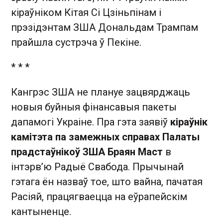
кіраўніком Кітая Сі Цзіньпінам і
прэзідэнтам ЗША Дональдам Трампам
прайшла сустрэча ў Пекіне.
* * *
Кангрэс ЗША не плануе зацвярджаць
новыя буйныя фінансавыя пакеты
дапамогі Украіне. Пра гэта заявіў
кіраўнік
камітэта па замежных справах Палаты
прадстаўнікоў ЗША Браян Маст
в
інтэрв’ю Радыё Свабода. Прычынай
гэтага ён назваў тое, што вайна, пачатая
Расіяй, працягваецца на еўрапейскім
кантыненце.