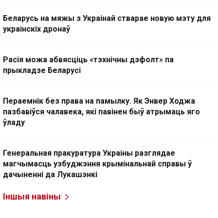
Беларусь на мяжы з Украінай стварае новую мэту для
украінскіх дронаў
Расія можа абвясціць «тэхнічны дэфолт» па
прыкладзе Беларусі
Пераемнік без права на памылку. Як Энвер Ходжа
пазбавіўся чалавека, які павінен быў атрымаць яго
ўладу
Генеральная пракуратура Украіны разглядае
магчымасць узбуджэння крымінальнай справы ў
дачыненні да Лукашэнкі
Іншыя навіны