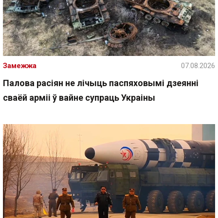
Замежжа
07.08.2026
Палова расіян не лічыць паспяховымі дзеянні
сваёй арміі ў вайне супраць Украіны