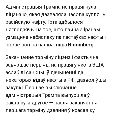
Адміністрацыя Трампа не працягнула
ліцэнзію, якая дазваляла часова купляць
расійскую нафту. Гэта адбылося
нягледзячы на тое, што вайна з Іранам
узмацняе небяспеку па пастаўках нафты і
росце цэн на паліва, піша
Bloomberg
.
Заканчэнне тэрміну ліцэнзіі фактычна
завяршае перыяд, на працягу якога ЗША
аслабілі санкцыі ў дачыненні да
некаторых відаў нафты з РФ, дазволіўшы
закупкі. Першае выключэнне
адміністрацыя Трампа выпусціла ў
сакавіку, а другое — пасля заканчэння
першага тэрміну дзеяння ў красавіку.