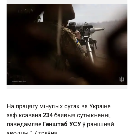
На працягу мінулых сутак ва Украіне
зафіксавана
234
баявыя сутыкненні,
паведамляе
Генштаб УСУ
ў ранішняй
зводцы 17 траўня.