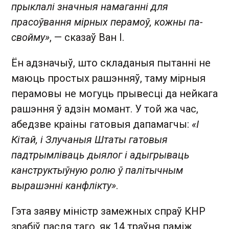
прыклалі значныя намаганні для
прасоўвання мірных перамоў, кожны па-
свойму»
, — сказаў Ван І.
Ён адзначыў, што складаныя пытанні не
маюць простых рашэнняў, таму мірныя
перамовы не могуць прывесці да нейкага
рашэння ў адзін момант. У той жа час,
абедзве краіны гатовыя дапамагчы:
«І
Кітай, і Злучаныя Штаты гатовыя
падтрымліваць дыялог і адыгрываць
канструктыўную ролю ў палітычным
вырашэнні канфлікту»
.
Гэта заяву міністр замежных спраў КНР
зрабіў пасля таго, як 14 траўня паміж