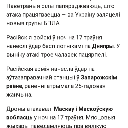
Паветраныя сілы папярэджваюць, што
атака працягваецца — ва Украіну заляцелі
новыя групы БПЛА.
Расійскія войскі ў ноч на 17 траўня
нанеслі ўдар беспілотнікамі па
Дняпры
. У
выніку атакі трое чалавек пацярпелі.
Расійская армія нанесла ўдар па
аўтазаправачнай станцыі ў
Запарожскім
раёне
, раненні атрымала 25-гадовая
жанчына.
Дроны атакавалі
Маскву і Маскоўскую
вобласць
у ноч на 17 траўня. Мясцовыя
жыхары паведамляюць пра вялікую