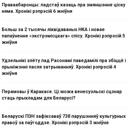
Праваабаронцы: падстаў казаць пра змяншэнне ціску
няма. Хронікі рэпрэсій 6 жніўня
Больш за 2 тысячы ліквідаваных НКА і новае
папаўненне «экстрэмісцкага» спісу. Хронікі рэпрэсій 5
жніўня
Удзельнікі злёту пад Расонамі паведамілі пра збіццё і
прыніжэнні пасля затрыманняў. Хронікі рэпрэсій 4
жніўня
Перамовы ў Каракасе. Ці можа венесуэльскі сцэнар
стаць прыкладам для Беларусі?
Беларускі ПЭН зафіксаваў 738 парушэнняў культурных
правоў за паўгоддзе. Хронікі рэпрэсій 3 жніўня