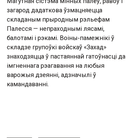
Магутная сістэма мінных палёў, равоў і
загарод дадаткова ўзмацняецца
складаным прыродным рэльефам
Палесся — непраходнымі лясамі,
балотамі і рэкамі. Воіны-памежнікі ў
складзе групоўкі войскаў «Захад»
знаходзяцца ў пастаяннай гатоўнасці да
імгненнага рэагавання на любыя
варожыя дзеянні, адзначылі ў
камандаванні.