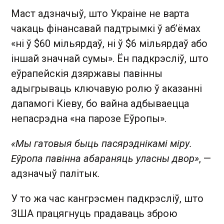
Маст адзначыў, што Украіне не варта
чакаць фінансавай падтрымкі ў аб’ёмах
«ні ў $60 мільярдаў, ні ў $6 мільярдаў або
іншай значнай сумы». Ён падкрэсліў, што
еўрапейскія дзяржавы павінны
адыгрываць ключавую ролю ў аказанні
дапамогі Кіеву, бо вайна адбываецца
непасрэдна «на парозе Еўропы».
«Мы гатовыя быць пасярэднікамі міру.
Еўропа павінна абараняць уласны двор»
, —
адзначыў палітык.
У то жа час кангрэсмен падкрэсліў, што
ЗША працягнуць прадаваць зброю