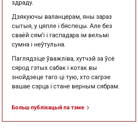
здраду.
Дзякуючы валанцёрам, яны зараз
сытыя, у цяпле і бяспецы. Але без
сваёй сям'і і гаспадара ім вельмі
сумна і неўтульна.
Паглядзіце ўважліва, хутчэй за ўсё
сярод гэтых сабак і котак вы
знойдзеце таго ці тую, хто сагрэе
вашае сэрца і стане верным сябрам.
Больш публікацый па тэме