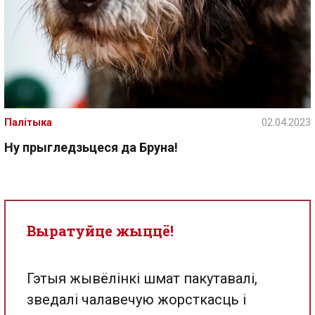
Палітыка
02.04.2023
Ну прыгледзьцеся да Бруна!
Выратуйце жыццё!
Гэтыя жывёлінкі шмат пакутавалі,
зведалі чалавечую жорсткасць і