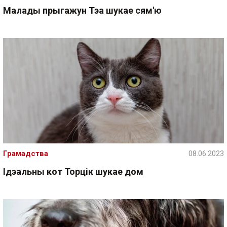
Малады прыгажун Тэа шукае сям'ю
Грамадства
08.06.2023
Ідэальны кот Торцік шукае дом