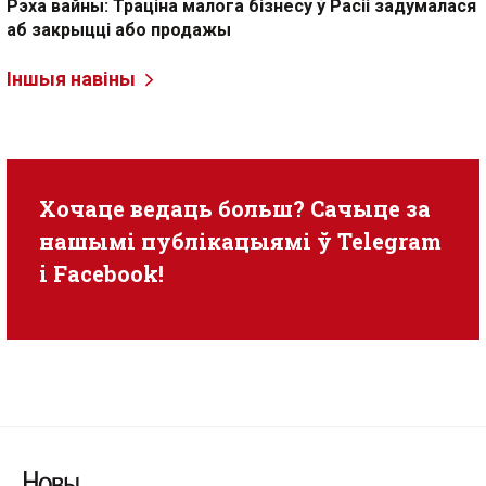
Рэха вайны: Траціна малога бізнесу ў Расіі задумалася
аб закрыцці або продажы
Іншыя навіны
Хочаце ведаць больш? Сачыце за
нашымі публікацыямі ў
Telegram
i
Facebook
!