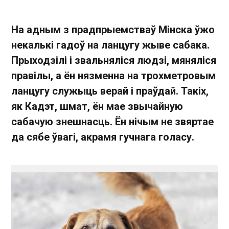
На адным з прадпрыемстваў Мінска ўжо
некалькі гадоў на ланцугу жыве сабака.
Прыходзілі і звальняліся людзі, мяняліся
правілы, а ён нязменна на трохметровым
ланцугу служыць верай і праўдай. Такіх,
як Кадэт, шмат, ён мае звычайную
сабачую знешнасць. Ён нічым не звяртае
да сябе ўвагі, акрамя гучнага голасу.