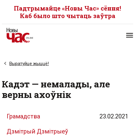
Падтрымайце «Новы Час» сёння!
Каб было што чытаць заўтра
Выратуйце жыццё!
Кадэт — немалады, але
верны ахоўнік
Грамадства
23.02.2021
Дзмітрый Дзмітрыеў