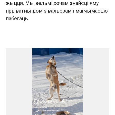
жыцця. Мы вельмі хочам знайсці яму
прыватны дом з вальерам і магчымасцю
пабегаць.