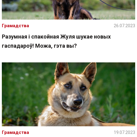
Грамадства
26.07.2023
Разумная і спакойная Жуля шукае новых
гаспадароў! Можа, гэта вы?
Грамадства
19.07.2023