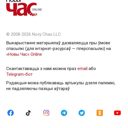
© 2008-2026 Novy Chas LLC
Выкарыстанне матэрыялаў дазваляецца пры ўмове
спасылкі (для інтэрнэт-рэсурсаў — гiперспасылкi) на
«Новы Час» Online
Скантактавацца з намі можна праз
email
або
Telegram-бот
Рэдакцыя можа публікаваць артыкулы дзеля палемікі,
не падзяляючы пазіцыі аўтараў