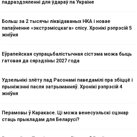
падраздзяленні для ўдараў па Украіне
Больш за 2 тысячы ліквідаваных НКА і новае
папаўненне «экстрэмісцкага» спісу. Хронікі рэпрэсій 5
жніўня
Еўрапейская супрацьбалістычная сістэма можа быць
гатовая да сярэдзіны 2027 года
Удзельнікі злёту пад Расонамі паведамілі пра збіццё і
прыніжэнні пасля затрыманняў. Хронікі рэпрэсій 4
жніўня
Перамовы ў Каракасе. Ці можа венесуэльскі сцэнар
стаць прыкладам для Беларусі?