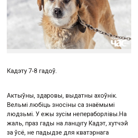
Кадэту 7-8 гадоў.
Актыўны, здаровы, выдатны ахоўнік.
Вельмі любіць зносіны са знаёмымі
людзьмі. У ежы зусім непераборлівы.На
жаль, праз гады на ланцугу Кадэт, хутчэй
за ўсё, не падыдзе для кватэрнага