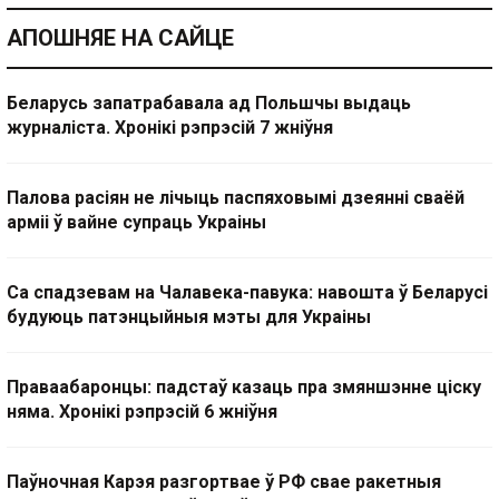
АПОШНЯЕ НА САЙЦЕ
Беларусь запатрабавала ад Польшчы выдаць
журналіста. Хронікі рэпрэсій 7 жніўня
Палова расіян не лічыць паспяховымі дзеянні сваёй
арміі ў вайне супраць Украіны
Са спадзевам на Чалавека-павука: навошта ў Беларусі
будуюць патэнцыйныя мэты для Украіны
Праваабаронцы: падстаў казаць пра змяншэнне ціску
няма. Хронікі рэпрэсій 6 жніўня
Паўночная Карэя разгортвае ў РФ свае ракетныя