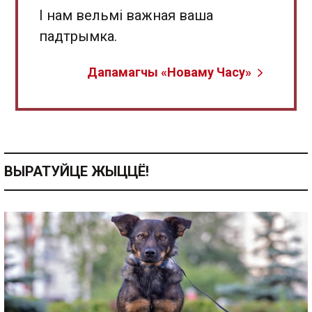
І нам вельмі важная ваша
падтрымка.
Дапамагчы «Новаму Часу»
ВЫРАТУЙЦЕ ЖЫЦЦЁ!