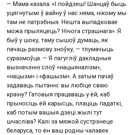
— Мама казала: «І пойдзеш! Шанцаў быць
уцягнутымі ў вайну ў нас няма, нікому мы
там не патрэбныя. Нешта выпадковае
можа прыляцець? Нічога страшнага». Я
быў у шоку, таму сышоў думаць, як
пачаць размову зноўку, — тлумачыць
суразмоўца. — Я пагугліў дакладныя
вызначэнні слоў «нацыяналізм»,
«нацызм» і «фашызм». А затым пачаў
задаваць пытанні: вы любіце сваю
краіну? Гатовыя працаваць у ёй, каб
прыносіць ёй карысць, плаціць падаткі,
каб потым вашыя дзеці жылі тут
шчасліва? Калі за мяжой сустрэнеце
беларуса, то ён ваш родны чалавек