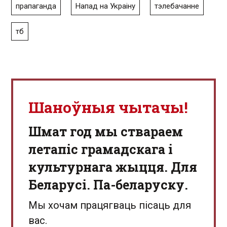
прапаганда
Напад на Украіну
тэлебачанне
тб
Шаноўныя чытачы!
Шмат год мы ствараем
летапіс грамадскага і
культурнага жыцця. Для
Беларусі. Па-беларуску.
Мы хочам працягваць пісаць для
вас.