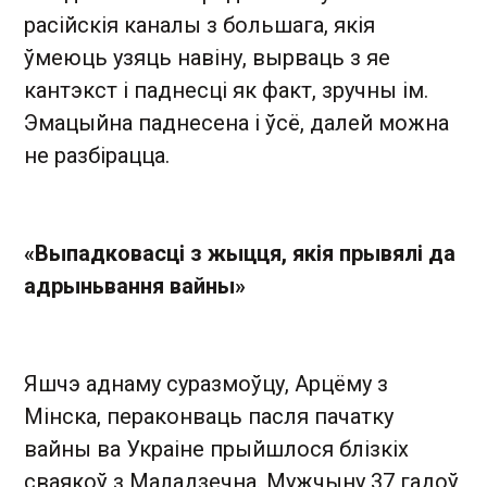
расійскія каналы з большага, якія
ўмеюць узяць навіну, вырваць з яе
кантэкст і паднесці як факт, зручны ім.
Эмацыйна паднесена і ўсё, далей можна
не разбірацца.
«Выпадковасці з жыцця, якія прывялі да
адрыньвання вайны»
Яшчэ аднаму суразмоўцу, Арцёму з
Мінска, пераконваць пасля пачатку
вайны ва Украіне прыйшлося блізкіх
сваякоў з Маладзечна. Мужчыну 37 гадоў,