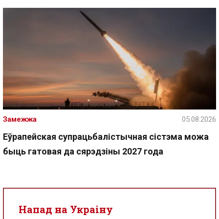
Замежжа
05.08.2026
Еўрапейская супрацьбалістычная сістэма можа
быць гатовая да сярэдзіны 2027 года
Напад на Украіну