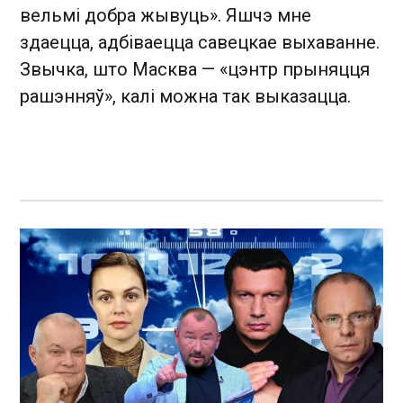
вельмі добра жывуць». Яшчэ мне
здаецца, адбіваецца савецкае выхаванне.
Звычка, што Масква — «цэнтр прыняцця
рашэнняў», калі можна так выказацца.