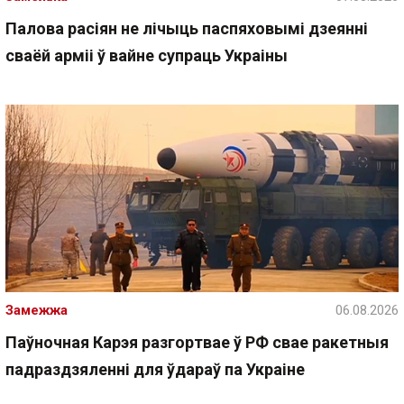
Палова расіян не лічыць паспяховымі дзеянні
сваёй арміі ў вайне супраць Украіны
Замежжа
06.08.2026
Паўночная Карэя разгортвае ў РФ свае ракетныя
падраздзяленні для ўдараў па Украіне