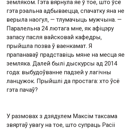
земляком. Гэта вярнула яе ў тое, што ўсё
гэта рэальна адбываецца, спачатку яна не
верыла наогул, — тлумачыць мужчына. —
Паралельна 24 лютага мне, як афіцэру
запасу пасля вайсковай кафедры,
прыйшла позва ў ваенкамат. Я
прапанаваў прадставіць мяне на месца яе
земляка. Далей былі дыскурсы ад 2014
года: выбудоўванне падзей у лагічны
ланцужок. Прыйшлі да простага: хто ўсё
гэта пачаў?
У размовах з дзядулем Максім таксама
звяртаў увагу на тое, што супраць Расіі