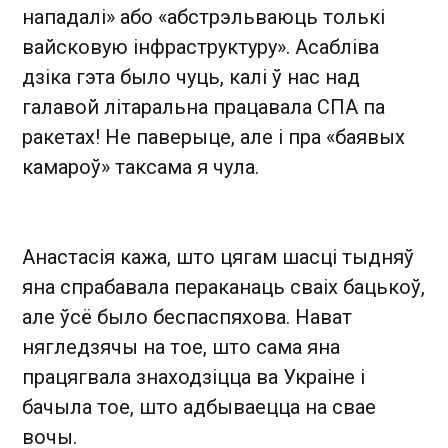
нападалі» або «абстрэльваюць толькі
вайсковую інфраструктуру». Асабліва
дзіка гэта было чуць, калі ў нас над
галавой літаральна працавала СПА па
ракетах! Не паверыце, але і пра «баявых
камароў» таксама я чула.
Анастасія кажа, што цягам шасці тыдняў
яна спрабавала пераканаць сваіх бацькоў,
але ўсё было беспаспяхова. Нават
нягледзячы на тое, што сама яна
працягвала знаходзіцца ва Украіне і
бачыла тое, што адбываецца на свае
вочы.