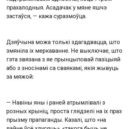
прахалодныя. Асадачак у мяне яшчэ
застаўся, — кажа суразмоўца.
Дзяўчына можа толькі здагадвацца, што
змяніла іх меркаванне. Не выключае, што
гэта звязана з яе прынцыповай пазіцыяй
або з зносінамі са сваякамі, якія жывуць
за мяжой:
— Навіны яны і раней атрымлівалі з
розных крыніц, проста глядзелі на іх праз
прызму прапаганды. Казалі, што «на
вайне ўсё хлусяць», «такога быць не