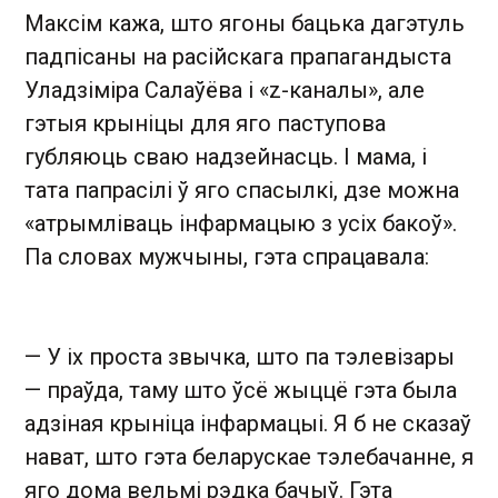
Максім кажа, што ягоны бацька дагэтуль
падпісаны на расійскага прапагандыста
Уладзіміра Салаўёва і «z-каналы», але
гэтыя крыніцы для яго паступова
губляюць сваю надзейнасць. І мама, і
тата папрасілі ў яго спасылкі, дзе можна
«атрымліваць інфармацыю з усіх бакоў».
Па словах мужчыны, гэта спрацавала:
— У іх проста звычка, што па тэлевізары
— праўда, таму што ўсё жыццё гэта была
адзіная крыніца інфармацыі. Я б не сказаў
нават, што гэта беларускае тэлебачанне, я
яго дома вельмі рэдка бачыў. Гэта