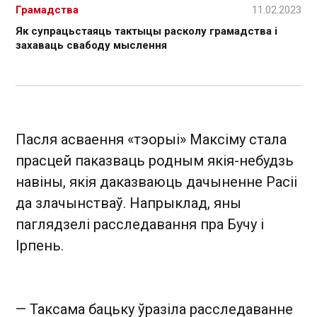
Грамадства
11.02.2023
Як супрацьстаяць тактыцы расколу грамадства і
захаваць свабоду мыслення
Пасля асваення «тэорыі» Максіму стала
прасцей паказваць родным якія-небудзь
навіны, якія даказваюць дачыненне Расіі
да злачынстваў. Напрыклад, яны
паглядзелі расследавання пра Бучу і
Ірпень.
— Таксама бацьку ўразіла расследаванне