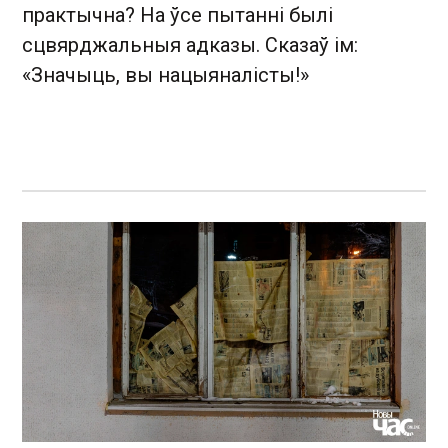
практычна? На ўсе пытанні былі
сцвярджальныя адказы. Сказаў ім:
«Значыць, вы нацыяналісты!»