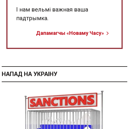
І нам вельмі важная ваша
падтрымка.
Дапамагчы «Новаму Часу»
НАПАД НА УКРАІНУ