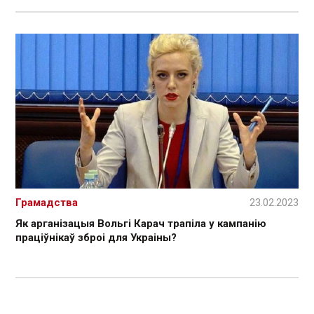
Грамадства
23.02.2023
Як арганізацыя Вольгі Карач трапіла у кампанію
праціўнікаў зброі для Украіны?