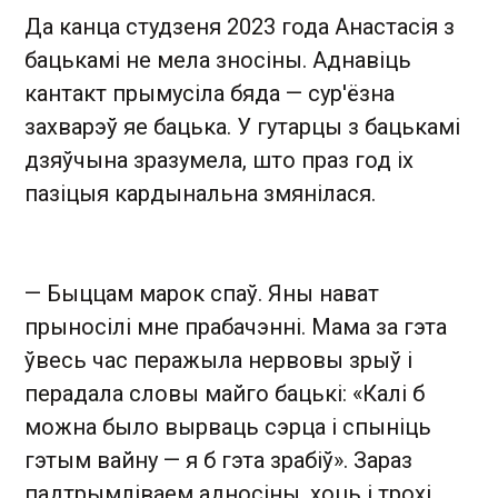
Да канца студзеня 2023 года Анастасія з
бацькамі не мела зносіны. Аднавіць
кантакт прымусіла бяда — сур'ёзна
захварэў яе бацька. У гутарцы з бацькамі
дзяўчына зразумела, што праз год іх
пазіцыя кардынальна змянілася.
— Быццам марок спаў. Яны нават
прыносілі мне прабачэнні. Мама за гэта
ўвесь час перажыла нервовы зрыў і
перадала словы майго бацькі: «Калі б
можна было вырваць сэрца і спыніць
гэтым вайну — я б гэта зрабіў». Зараз
падтрымліваем адносіны, хоць і трохі