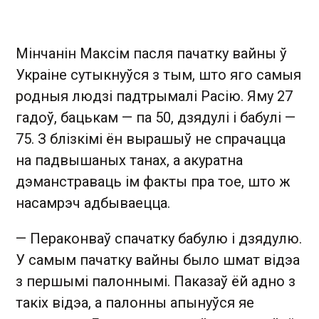
Мінчанін Максім пасля пачатку вайны ў
Украіне сутыкнуўся з тым, што яго самыя
родныя людзі падтрымалі Расію. Яму 27
гадоў, бацькам — па 50, дзядулі і бабулі —
75. З блізкімі ён вырашыў не спрачацца
на падвышаных танах, а акуратна
дэманстраваць ім факты пра тое, што ж
насамрэч адбываецца.
— Пераконваў спачатку бабулю і дзядулю.
У самым пачатку вайны было шмат відэа
з першымі палоннымі. Паказаў ёй адно з
такіх відэа, а палонны апынуўся яе