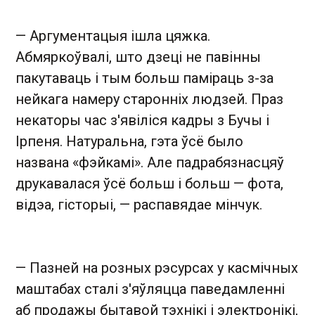
— Аргументацыя ішла цяжка.
Абмяркоўвалі, што дзеці не павінны
пакутаваць і тым больш паміраць з-за
нейкага намеру старонніх людзей. Праз
некаторы час з'явіліся кадры з Бучы і
Ірпеня. Натуральна, гэта ўсё было
названа «фэйкамі». Але падрабязнасцяў
друкавалася ўсё больш і больш — фота,
відэа, гісторыі, — распавядае мінчук.
— Пазней на розных рэсурсах у касмічных
маштабах сталі з'яўляцца паведамленні
аб продажы бытавой тэхнікі і электронікі,