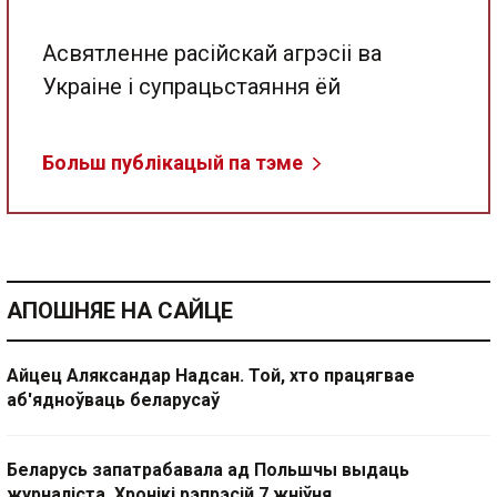
Асвятленне расійскай агрэсіі ва
Украіне і супрацьстаяння ёй
Больш публікацый па тэме
АПОШНЯЕ НА САЙЦЕ
Айцец Аляксандар Надсан. Той, хто працягвае
аб'ядноўваць беларусаў
Беларусь запатрабавала ад Польшчы выдаць
журналіста. Хронікі рэпрэсій 7 жніўня