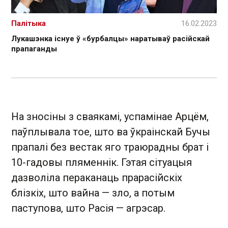
Палітыка
16.02.2023
Лукашэнка існуе ў «бурбалцы» наратываў расійскай
прапаганды
На зносіны з сваякамі, успамінае Арцём,
паўплывала тое, што ва ўкраінскай Бучы
прапалі без вестак яго траюрадны брат і
10-гадовы пляменнік. Гэтая сітуацыя
дазволіла пераканаць прарасійскіх
блізкіх, што вайна — зло, а потым
паступова, што Расія — агрэсар.