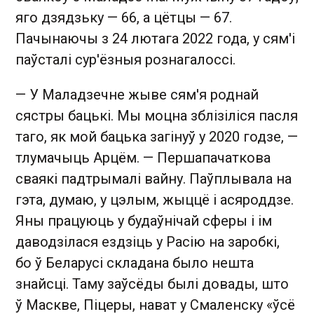
яго дзядзьку — 66, а цётцы — 67.
Пачынаючы з 24 лютага 2022 года, у сям'і
паўсталі сур'ёзныя рознагалоссі.
— У Маладзечне жыве сям'я роднай
сястры бацькі. Мы моцна зблізіліся пасля
таго, як мой бацька загінуў у 2020 годзе, —
тлумачыць Арцём. — Першапачаткова
сваякі падтрымалі вайну. Паўплывала на
гэта, думаю, у цэлым, жыццё і асяроддзе.
Яны працуюць у будаўнічай сферы і ім
даводзілася ездзіць у Расію на заробкі,
бо ў Беларусі складана было нешта
знайсці. Таму заўсёды былі довады, што
ў Маскве, Піцеры, нават у Смаленску «ўсё