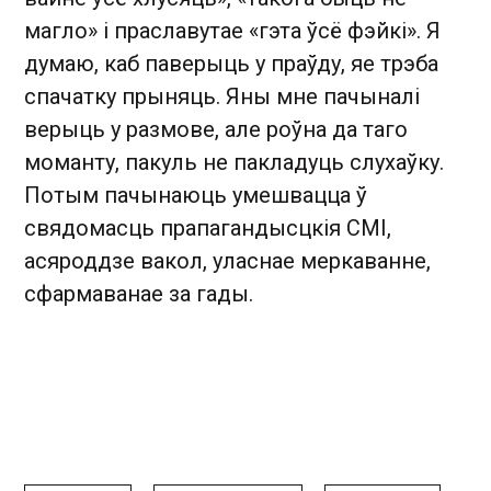
магло» і праславутае «гэта ўсё фэйкі». Я
думаю, каб паверыць у праўду, яе трэба
спачатку прыняць. Яны мне пачыналі
верыць у размове, але роўна да таго
моманту, пакуль не пакладуць слухаўку.
Потым пачынаюць умешвацца ў
свядомасць прапагандысцкія СМІ,
асяроддзе вакол, уласнае меркаванне,
сфармаванае за гады.