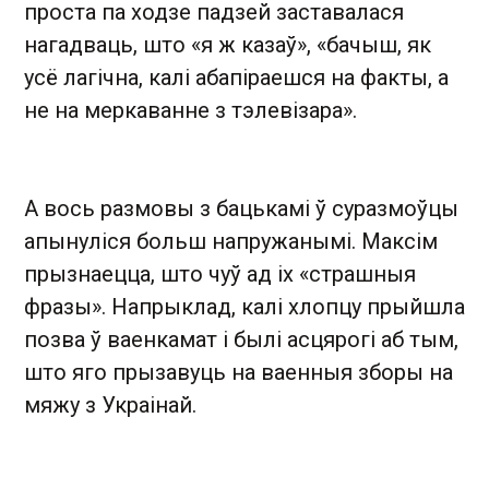
проста па ходзе падзей заставалася
нагадваць, што «я ж казаў», «бачыш, як
усё лагічна, калі абапіраешся на факты, а
не на меркаванне з тэлевізара».
А вось размовы з бацькамі ў суразмоўцы
апынуліся больш напружанымі. Максім
прызнаецца, што чуў ад іх «страшныя
фразы». Напрыклад, калі хлопцу прыйшла
позва ў ваенкамат і былі асцярогі аб тым,
што яго прызавуць на ваенныя зборы на
мяжу з Украінай.