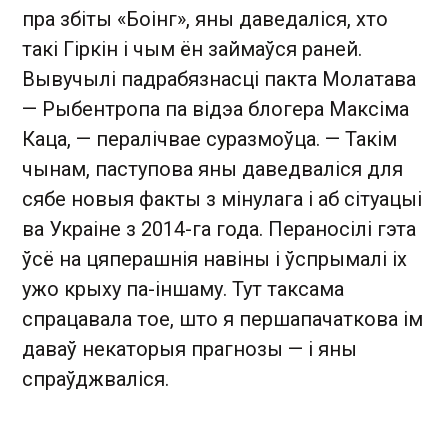
пра збіты «Боінг», яны даведаліся, хто
такі Гіркін і чым ён займаўся раней.
Вывучылі падрабязнасці пакта Молатава
— Рыбентропа па відэа блогера Максіма
Каца, — пералічвае суразмоўца. — Такім
чынам, паступова яны даведваліся для
сябе новыя факты з мінулага і аб сітуацыі
ва Украіне з 2014-га года. Пераносілі гэта
ўсё на цяперашнія навіны і ўспрымалі іх
ужо крыху па-іншаму. Тут таксама
спрацавала тое, што я першапачаткова ім
даваў некаторыя прагнозы — і яны
спраўджваліся.