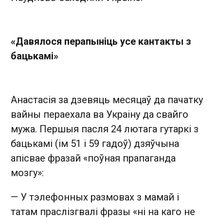
«Давялося перапыніць усе кантакты з
бацькамі»
Анастасія за дзевяць месяцаў да пачатку
вайны пераехала ва Украіну да свайго
мужа. Першыя пасля 24 лютага гутаркі з
бацькамі (ім 51 і 59 гадоў) дзяўчына
апісвае фразай «поўная прапаганда
мозгу»:
— У тэлефонных размовах з мамай і
татам праслізгвалі фразы «ні на каго не