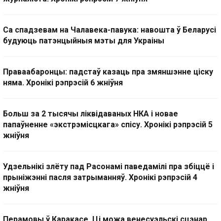
Са спадзевам на Чалавека-павука: навошта ў Беларусі
будуюць патэнцыйныя мэты для Украіны
Праваабаронцы: падстаў казаць пра змяншэнне ціску
няма. Хронікі рэпрэсій 6 жніўня
Больш за 2 тысячы ліквідаваных НКА і новае
папаўненне «экстрэмісцкага» спісу. Хронікі рэпрэсій 5
жніўня
Удзельнікі злёту пад Расонамі паведамілі пра збіццё і
прыніжэнні пасля затрыманняў. Хронікі рэпрэсій 4
жніўня
Перамовы ў Каракасе. Ці можа венесуэльскі сцэнар