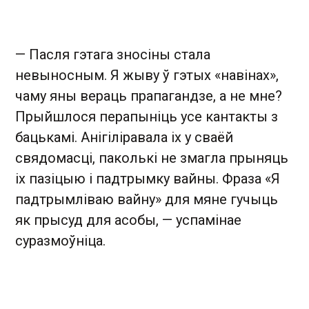
— Пасля гэтага зносіны стала
невыносным. Я жыву ў гэтых «навінах»,
чаму яны вераць прапагандзе, а не мне?
Прыйшлося перапыніць усе кантакты з
бацькамі. Анігіліравала іх у сваёй
свядомасці, паколькі не змагла прыняць
іх пазіцыю і падтрымку вайны. Фраза «Я
падтрымліваю вайну» для мяне гучыць
як прысуд для асобы, — успамінае
суразмоўніца.