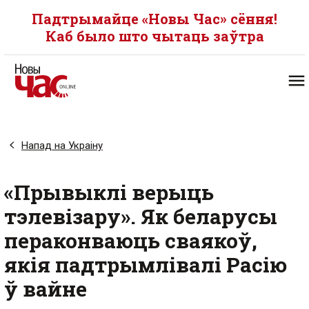
Падтрымайце «Новы Час» сёння!
Каб было што чытаць заўтра
Напад на Украіну
«Прывыклі верыць
тэлевізару». Як беларусы
пераконваюць сваякоў,
якія падтрымлівалі Расію
ў вайне