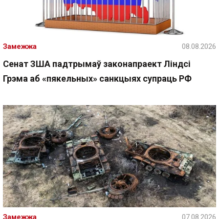
Замежжа
08.08.2026
Сенат ЗША падтрымаў законапраект Ліндсі
Грэма аб «пякельных» санкцыях супраць РФ
Замежжа
07.08.2026