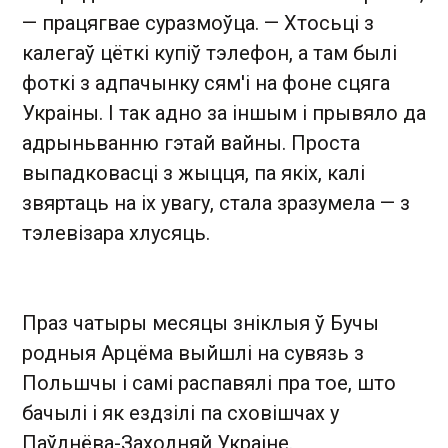
— працягвае суразмоўца. — Хтосьці з
калегаў цёткі купіў тэлефон, а там былі
фоткі з адпачынку сям'і на фоне сцяга
Украіны. І так адно за іншым і прывяло да
адрыньванню гэтай вайны. Проста
выпадковасці з жыцця, па якіх, калі
звяртаць на іх увагу, стала зразумела — з
тэлевізара хлусяць.
Праз чатыры месяцы зніклыя ў Бучы
родныя Арцёма выйшлі на сувязь з
Польшчы і самі распавялі пра тое, што
бачылі і як ездзілі па сховішчах у
Паўднёва-Заходняй Украіне.