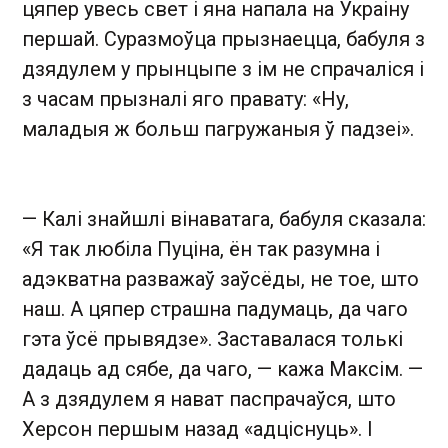
цяпер увесь свет і яна напала на Украіну
першай. Суразмоўца прызнаецца, бабуля з
дзядулем у прынцыпе з ім не спрачаліся і
з часам прызналі яго правату: «Ну,
маладыя ж больш пагружаныя ў падзеі».
— Калі знайшлі вінаватага, бабуля сказала:
«Я так любіла Пуціна, ён так разумна і
адэкватна разважаў заўсёды, не тое, што
наш. А цяпер страшна падумаць, да чаго
гэта ўсё прывядзе». Заставалася толькі
дадаць ад сябе, да чаго, — кажа Максім. —
А з дзядулем я нават паспрачаўся, што
Херсон першым назад «адціснуць». І